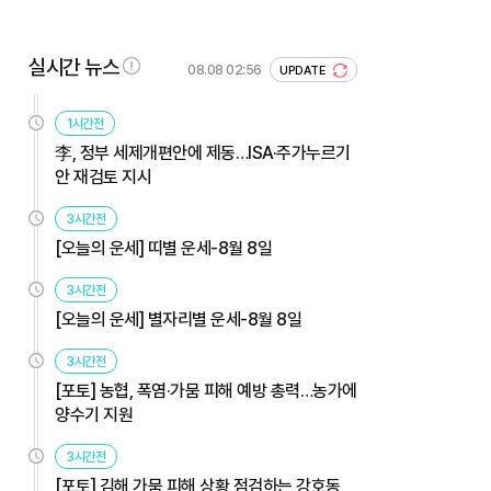
실시간 뉴스
08.08 02:56
UPDATE
1시간전
李, 정부 세제개편안에 제동…ISA·주가누르기
안 재검토 지시
3시간전
[오늘의 운세] 띠별 운세-8월 8일
3시간전
[오늘의 운세] 별자리별 운세-8월 8일
3시간전
[포토] 농협, 폭염·가뭄 피해 예방 총력…농가에
양수기 지원
3시간전
[포토] 김해 가뭄 피해 상황 점검하는 강호동