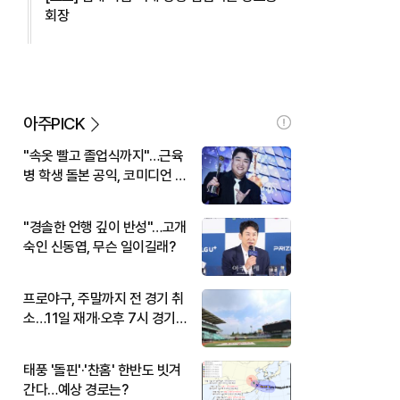
회장
아주PICK
"속옷 빨고 졸업식까지"…근육
병 학생 돌본 공익, 코미디언 김
규원이었다
"경솔한 언행 깊이 반성"…고개
숙인 신동엽, 무슨 일이길래?
프로야구, 주말까지 전 경기 취
소…11일 재개·오후 7시 경기
시작
태풍 '돌핀'·'찬홈' 한반도 빗겨
간다…예상 경로는?