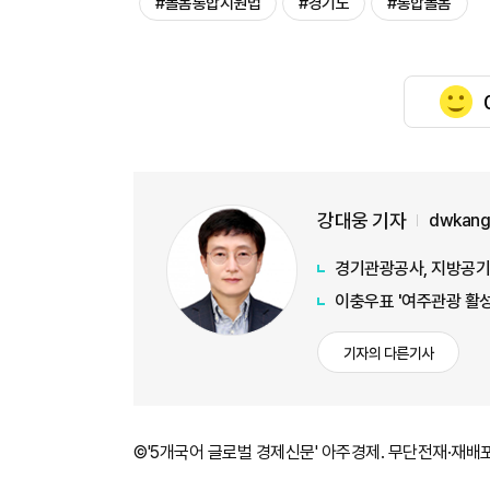
#돌봄통합지원법
#경기도
#통합돌봄
강대웅 기자
dwkang
경기관광공사, 지방공기업
이충우표 '여주관광 활성
기자의 다른기사
©'5개국어 글로벌 경제신문' 아주경제. 무단전재·재배