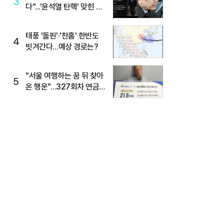
3
다"...'윤석열 탄핵' 맞힌 무
당, '성지글' 등장
태풍 '돌핀'·'찬홈' 한반도
4
빗겨간다…예상 경로는?
"서울 여행하는 꿈 뒤 찾아
5
온 행운"…327회차 연금
복권720+ 당첨번호조회
주목