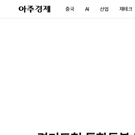
아
중국
AI
산업
재테크
주
경
제