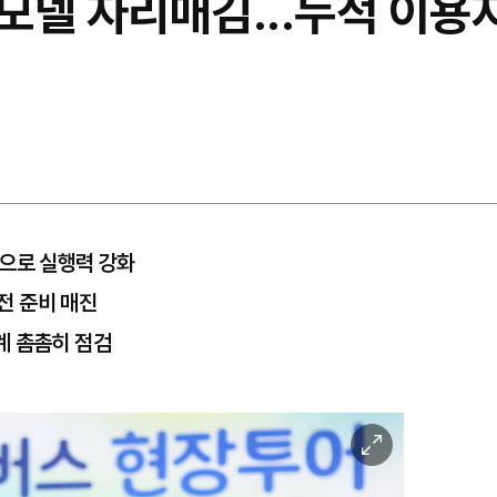
델 자리매김...누적 이용자
팅으로 실행력 강화
사전 준비 매진
계 촘촘히 점검
이
미