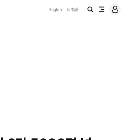
로
English
日本語
그
검
전
인
색
체
메
뉴