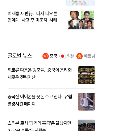
이재룡 재판行…다시 떠오른
연예계 '사고 후 미조치' 사례
글로벌 뉴스
중국
일본
베트남
희토류 다음은 광모듈…중국이 움켜쥔
새로운 전략자산
중국산 에어콘을 웃돈 주고 산다...유럽
열광시킨 메이디
스티븐 로치 '과거의 홍콩'은 끝났지만
'새로운 홍콩'은 진행중