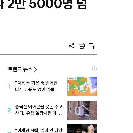
 2만 5000명 넘
공
프
텍
유
린
스
트
트
크
기
트렌드 뉴스
"다음 주 기온 뚝 떨어진
1
다"…태풍도 없이 열돔 박
살 낸 '이것'
중국산 에어콘을 웃돈 주고
2
산다...유럽 열광시킨 메이
디
"이재명 탄핵, 얼마 안 남았