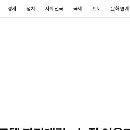
경제
정치
사회·전국
국제
포토
문화·연예