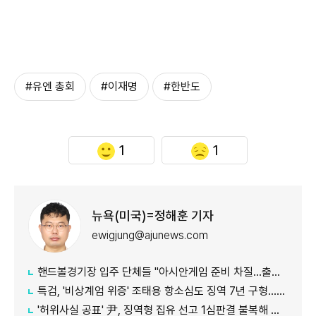
#유엔 총회
#이재명
#한반도
1
1
뉴욕(미국)=정해훈 기자
ewigjung@ajunews.com
핸드볼경기장 입주 단체들 "아시안게임 준비 차질…출입 협조 간곡히 요청"
특검, '비상계엄 위증' 조태용 항소심도 징역 7년 구형…내달 19일 선고
'허위사실 공표' 尹, 징역형 집유 선고 1심판결 불복해 항소