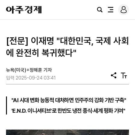
로
아
그
검
전
주
인
색
체
경
메
제
뉴
[전문] 이재명 "대한민국, 국제 사회
에 완전히 복귀했다"
뉴욕(미국)=정해훈 기자
공
텍
입력 2025-09-24 03:41
유
스
트
크
기
"AI 시대 변화 능동적 대처하면 민주주의 강화 기반 구축"
'E.N.D. 이니셔티브'로 한반도 냉전 종식·세계 평화 기여"