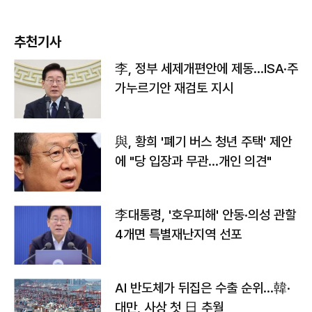
추천기사
李, 정부 세제개편안에 제동…ISA·주
가누르기안 재검토 지시
與, 황희 '폐기 버스 청년 주택' 제안
에 "당 입장과 무관…개인 의견"
李대통령, '호우피해' 안동·의성 관할
4개면 특별재난지역 선포
AI 반도체가 뒤집은 수출 순위…韓·
대만, 사상 첫 日 추월