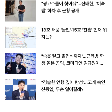
"광고주들이 찾아줘"…진태현, '이숙
캠' 하차 후 근황 공개
13호 태풍 '돌핀'·15호 '찬홈' 현재 위
치는?
"속옷 빨고 졸업식까지"…근육병 학
생 돌본 공익, 코미디언 김규원이었
다
"경솔한 언행 깊이 반성"…고개 숙인
신동엽, 무슨 일이길래?