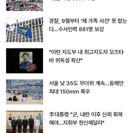
경찰, 9월부터 '제 가족 사건' 못 맡는
다…수사인력 881명 보강
"이란 지도부 내 최고지도자 모즈타
바 위독설 확산"
서울 낮 35도 무더위 계속…동해안
최대 150㎜ 폭우
李대통령 "군, 내란 이후 신뢰 회복
해야…지휘부 헌신해달라"