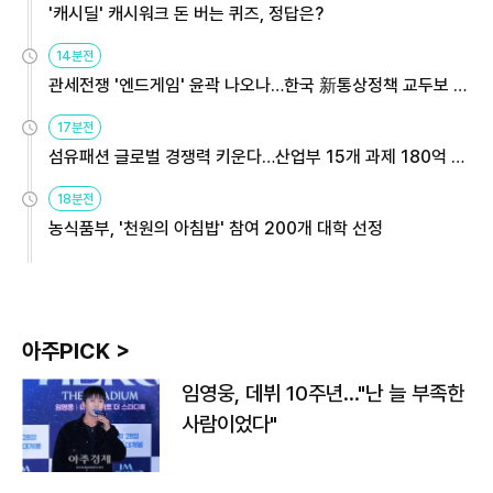
'캐시딜' 캐시워크 돈 버는 퀴즈, 정답은?
14분전
관세전쟁 '엔드게임' 윤곽 나오나…한국 新통상정책 교두보 활
용해야
17분전
섬유패션 글로벌 경쟁력 키운다…산업부 15개 과제 180억 지
원
18분전
농식품부, '천원의 아침밥' 참여 200개 대학 선정
아주PICK >
임영웅, 데뷔 10주년…"난 늘 부족한
사람이었다"