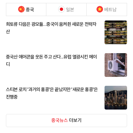
중국
일본
베트남
희토류 다음은 광모듈…중국이 움켜쥔 새로운 전략자
산
중국산 에어콘을 웃돈 주고 산다...유럽 열광시킨 메이
디
스티븐 로치 '과거의 홍콩'은 끝났지만 '새로운 홍콩'은
진행중
중국뉴스
더보기