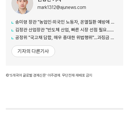
mark1312@ajunews.com
송미령 장관 "농업인·외국인 노동자, 온열질환 예방에 가용자원 총동원"
김정관 산업장관 "반도체 산업, 빠른 시장 선점 필요…주52시간제 손봐야"
공정위 "국고채 담합, 매우 중대한 위법행위"...과징금 최대 15조원 전망
기자의 다른기사
©'5개국어 글로벌 경제신문' 아주경제. 무단전재·재배포 금지