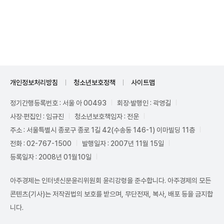
Unmute
개인정보처리방침
청소년보호정책
사이트맵
정기간행등록번호 : 서울 아 00493
회장·발행인 : 곽영길
사장·편집인 : 임규진
청소년보호책임자 : 전운
주소 : 서울특별시 종로구 종로 1길 42(수송동 146-1) 이마빌딩 11층
전화 : 02-767-1500
발행일자 : 2007년 11월 15일
등록일자 : 2008년 01월10일
아주경제는 인터넷신문윤리위원회 윤리강령을 준수합니다. 아주경제의 모든
콘텐츠(기사)는 저작권법의 보호를 받으며, 무단전재, 복사, 배포 등을 금지합
니다.