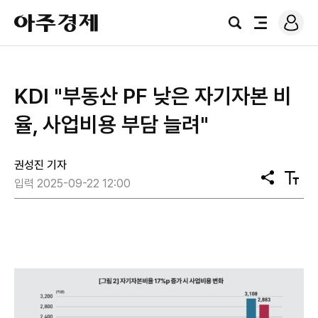
로
아
그
검
전
주
인
색
체
경
메
제
뉴
KDI "부동산 PF 낮은 자기자본 비
율, 사업비용 부담 늘려"
권성진 기자
공
텍
입력 2025-09-22 12:00
유
스
트
크
기