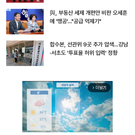
與, 부동산 세제 개편안 비판 오세훈
에 '맹공'…"공급 억제기"
합수본, 선관위 9곳 추가 압색…강남
·서초도 '투표율 허위 입력' 정황
더보기
arrow_forward_ios