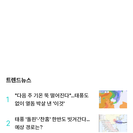
트렌드뉴스
"다음 주 기온 뚝 떨어진다"…태풍도
1
없이 열돔 박살 낸 '이것'
태풍 '돌핀'·'찬홈' 한반도 빗겨간다…
2
예상 경로는?