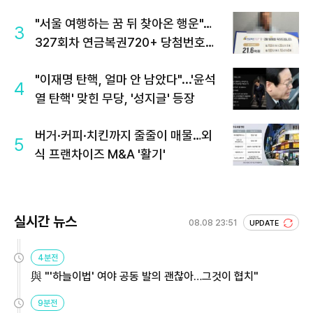
"서울 여행하는 꿈 뒤 찾아온 행운"…
3
327회차 연금복권720+ 당첨번호조
회 주목
"이재명 탄핵, 얼마 안 남았다"...'윤석
4
열 탄핵' 맞힌 무당, '성지글' 등장
버거·커피·치킨까지 줄줄이 매물…외
5
식 프랜차이즈 M&A '활기'
실시간 뉴스
08.08 23:51
UPDATE
4분전
與 "'하늘이법' 여야 공동 발의 괜찮아…그것이 협치"
9분전