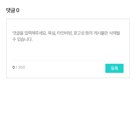
댓글
0
0
/ 300
등록