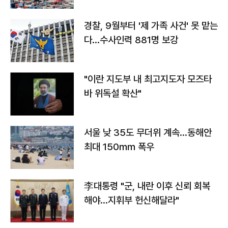
경찰, 9월부터 '제 가족 사건' 못 맡는
다…수사인력 881명 보강
"이란 지도부 내 최고지도자 모즈타
바 위독설 확산"
서울 낮 35도 무더위 계속…동해안
최대 150㎜ 폭우
李대통령 "군, 내란 이후 신뢰 회복
해야…지휘부 헌신해달라"