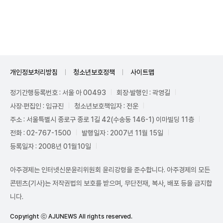
Unmute
개인정보처리방침
청소년보호정책
사이트맵
정기간행등록번호 : 서울 아 00493
회장·발행인 : 곽영길
사장·편집인 : 임규진
청소년보호책임자 : 전운
주소 : 서울특별시 종로구 종로 1길 42(수송동 146-1) 이마빌딩 11층
전화 : 02-767-1500
발행일자 : 2007년 11월 15일
등록일자 : 2008년 01월10일
아주경제는 인터넷신문윤리위원회 윤리강령을 준수합니다. 아주경제의 모든
콘텐츠(기사)는 저작권법의 보호를 받으며, 무단전재, 복사, 배포 등을 금지합
니다.
Copyright ⓒ AJUNEWS All rights reserved.