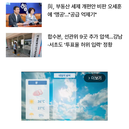
與, 부동산 세제 개편안 비판 오세훈
에 '맹공'…"공급 억제기"
합수본, 선관위 9곳 추가 압색…강남
·서초도 '투표율 허위 입력' 정황
더보기
arrow_forward_ios