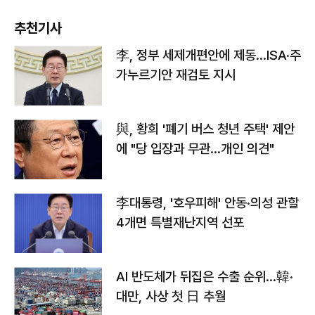
추천기사
李, 정부 세제개편안에 제동…ISA·주
가누르기안 재검토 지시
與, 황희 '폐기 버스 청년 주택' 제안
에 "당 입장과 무관…개인 의견"
李대통령, '호우피해' 안동·의성 관할
4개면 특별재난지역 선포
AI 반도체가 뒤집은 수출 순위…韓·
대만, 사상 첫 日 추월