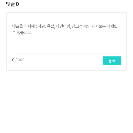
댓글
0
0
/ 300
등록