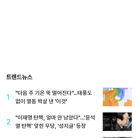
트렌드뉴스
"다음 주 기온 뚝 떨어진다"…태풍도
1
없이 열돔 박살 낸 '이것'
"이재명 탄핵, 얼마 안 남았다"...'윤석
2
열 탄핵' 맞힌 무당, '성지글' 등장