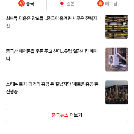
중국
일본
베트남
희토류 다음은 광모듈…중국이 움켜쥔 새로운 전략자
산
중국산 에어콘을 웃돈 주고 산다...유럽 열광시킨 메이
디
스티븐 로치 '과거의 홍콩'은 끝났지만 '새로운 홍콩'은
진행중
중국뉴스
더보기