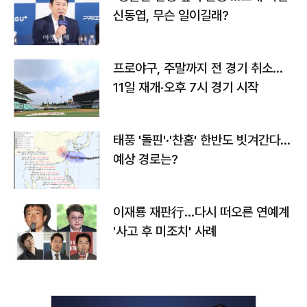
신동엽, 무슨 일이길래?
프로야구, 주말까지 전 경기 취소…
11일 재개·오후 7시 경기 시작
태풍 '돌핀'·'찬홈' 한반도 빗겨간다…
예상 경로는?
이재룡 재판行…다시 떠오른 연예계
'사고 후 미조치' 사례