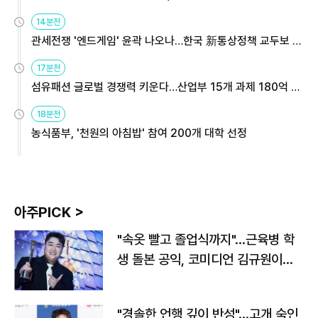
14분전
관세전쟁 '엔드게임' 윤곽 나오나…한국 新통상정책 교두보 활
용해야
17분전
섬유패션 글로벌 경쟁력 키운다…산업부 15개 과제 180억 지
원
18분전
농식품부, '천원의 아침밥' 참여 200개 대학 선정
아주PICK >
"속옷 빨고 졸업식까지"…근육병 학
생 돌본 공익, 코미디언 김규원이었
다
"경솔한 언행 깊이 반성"…고개 숙인