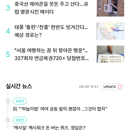
중국산 에어콘을 웃돈 주고 산다...유
3
럽 열광시킨 메이디
태풍 '돌핀'·'찬홈' 한반도 빗겨간다…
4
예상 경로는?
"서울 여행하는 꿈 뒤 찾아온 행운"…
5
327회차 연금복권720+ 당첨번호조
회 주목
실시간 뉴스
08.08 13:41
UPDATE
4분전
與 "'하늘이법' 여야 공동 발의 괜찮아…그것이 협치"
9분전
'캐시딜' 캐시워크 돈 버는 퀴즈, 정답은?