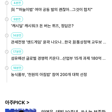
4분전
與 "'하늘이법' 여야 공동 발의 괜찮아…그것이 협치"
9분전
'캐시딜' 캐시워크 돈 버는 퀴즈, 정답은?
14분전
관세전쟁 '엔드게임' 윤곽 나오나…한국 新통상정책 교두보 활
용해야
17분전
섬유패션 글로벌 경쟁력 키운다…산업부 15개 과제 180억 지
원
18분전
농식품부, '천원의 아침밥' 참여 200개 대학 선정
아주PICK >