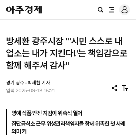
로
아
그
검
전
주
인
색
체
경
메
제
뉴
방세환 광주시장 "'시민 스스로 내
업소는 내가 지킨다!'는 책임감으로
함께 해주셔 감사"
경기 광주=박재천 기자
공
텍
입력 2025-09-18 18:21
유
스
트
크
기
명예 식품 안전 지킴이 위촉식 열어
집단급식소 근무 위생관리책임자들 함께 위촉한 첫 사례
의미 커