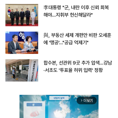
李대통령 "군, 내란 이후 신뢰 회복
해야…지휘부 헌신해달라"
與, 부동산 세제 개편안 비판 오세훈
에 '맹공'…"공급 억제기"
합수본, 선관위 9곳 추가 압색…강남
·서초도 '투표율 허위 입력' 정황
더보기
arrow_forward_ios