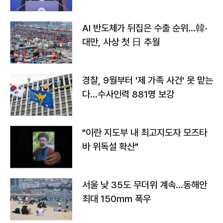
AI 반도체가 뒤집은 수출 순위…韓·
대만, 사상 첫 日 추월
경찰, 9월부터 '제 가족 사건' 못 맡는
다…수사인력 881명 보강
"이란 지도부 내 최고지도자 모즈타
바 위독설 확산"
서울 낮 35도 무더위 계속…동해안
최대 150㎜ 폭우