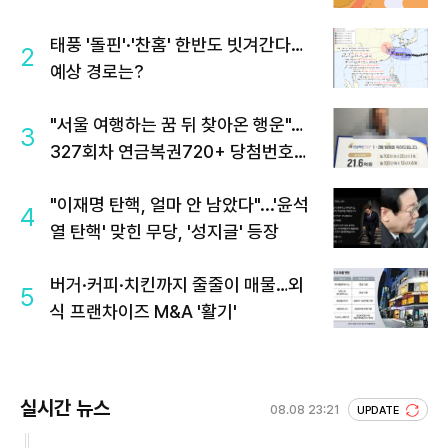
태풍 '돌핀'·'찬홈' 한반도 빗겨간다…
2
예상 경로는?
"서울 여행하는 꿈 뒤 찾아온 행운"…
3
327회차 연금복권720+ 당첨번호조
회 주목
"이재명 탄핵, 얼마 안 남았다"...'윤석
4
열 탄핵' 맞힌 무당, '성지글' 등장
버거·커피·치킨까지 줄줄이 매물…외
5
식 프랜차이즈 M&A '활기'
실시간 뉴스
08.08 23:21
UPDATE