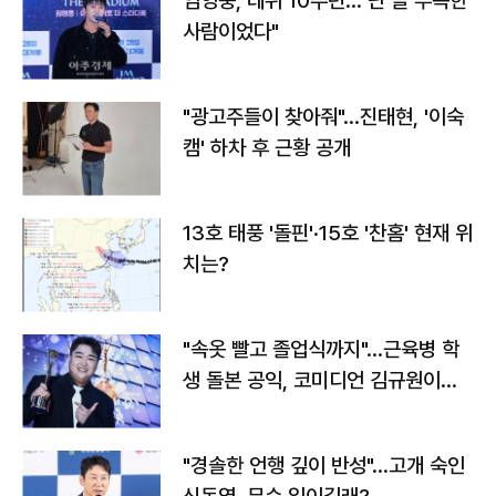
임영웅, 데뷔 10주년…"난 늘 부족한
사람이었다"
"광고주들이 찾아줘"…진태현, '이숙
캠' 하차 후 근황 공개
13호 태풍 '돌핀'·15호 '찬홈' 현재 위
치는?
"속옷 빨고 졸업식까지"…근육병 학
생 돌본 공익, 코미디언 김규원이었
다
"경솔한 언행 깊이 반성"…고개 숙인