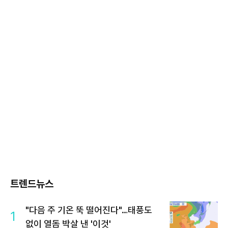
트렌드뉴스
"다음 주 기온 뚝 떨어진다"…태풍도
1
없이 열돔 박살 낸 '이것'