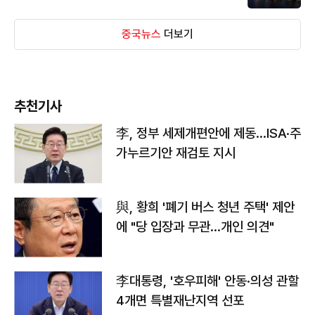
중국뉴스
더보기
추천기사
李, 정부 세제개편안에 제동…ISA·주
가누르기안 재검토 지시
與, 황희 '폐기 버스 청년 주택' 제안
에 "당 입장과 무관…개인 의견"
李대통령, '호우피해' 안동·의성 관할
4개면 특별재난지역 선포