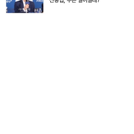
신동엽, 무슨 일이길래?