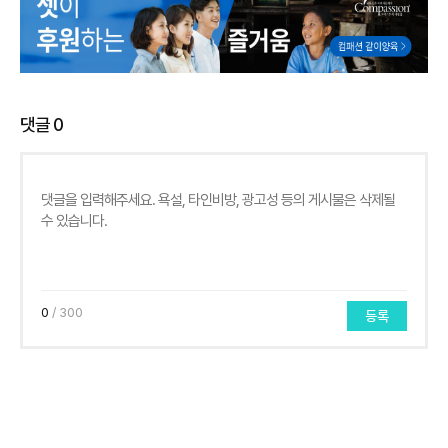
댓글
0
0
/ 300
등록