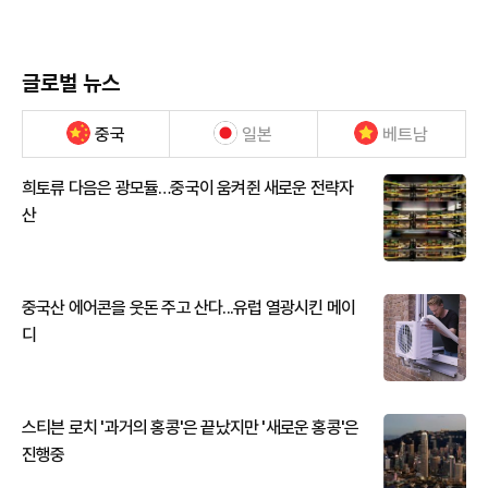
글로벌 뉴스
중국
일본
베트남
희토류 다음은 광모듈…중국이 움켜쥔 새로운 전략자
산
중국산 에어콘을 웃돈 주고 산다...유럽 열광시킨 메이
디
스티븐 로치 '과거의 홍콩'은 끝났지만 '새로운 홍콩'은
진행중