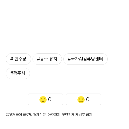
#·민주당
#광주 유치
#국가AI컴퓨팅센터
#광주시
0
0
©'5개국어 글로벌 경제신문' 아주경제. 무단전재·재배포 금지