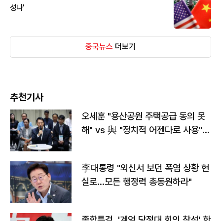
성나'
중국뉴스
더보기
추천기사
오세훈 "용산공원 주택공급 동의 못
해" vs 與 "정치적 어젠다로 사용"
맞불
李대통령 "외신서 보던 폭염 상황 현
실로…모든 행정력 총동원하라"
종합특검, '계엄 당정대 회의 참석' 한