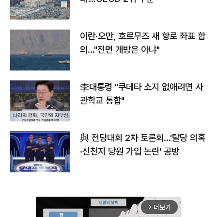
이란·오만, 호르무즈 새 항로 좌표 합
의…"전면 개방은 아냐"
李대통령 "쿠데타 소지 없애려면 사
관학교 통합"
與 전당대회 2차 토론회…'탈당 의혹
·신천지 당원 가입 논란' 공방
더보기
arrow_forward_ios