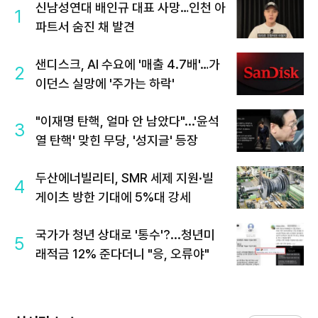
신남성연대 배인규 대표 사망…인천 아
1
파트서 숨진 채 발견
샌디스크, AI 수요에 '매출 4.7배'…가
2
이던스 실망에 '주가는 하락'
"이재명 탄핵, 얼마 안 남았다"...'윤석
3
열 탄핵' 맞힌 무당, '성지글' 등장
두산에너빌리티, SMR 세제 지원·빌
4
게이츠 방한 기대에 5%대 강세
국가가 청년 상대로 '통수'?...청년미
5
래적금 12% 준다더니 "응, 오류야"