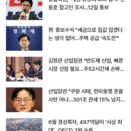
동훈 참고인 조사...12일 통보
靑 홍보수석 "세금으로 집값 잡겠다
는 생각 없어…주택 공급 '속도전'"
김정관 산업장관 "반도체 산업, 빠른
시장 선점 필요…주52시간제 손봐
야"
산업장관 "쿠팡 사태, 한미동맹 흔들
사안 아냐…301조 관세 15% 넘지
않도록 협의"
6월 경상흑자, 497억달러 '사상 최
대'…OECD 2위 수준