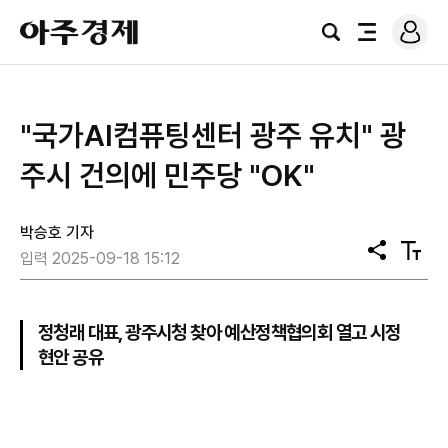
로
아
그
검
전
주
인
색
체
경
메
제
뉴
"국가AI컴퓨팅센터 광주 유치" 광
주시 건의에 민주당 "OK"
박승호 기자
공
텍
입력 2025-09-18 15:12
유
스
트
크
기
정청래 대표, 광주시청 찾아 예산정책협의회 열고 시정
현안 공유