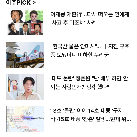
아주PICK >
이재룡 재판行…다시 떠오른 연예계
'사고 후 미조치' 사례
"한국산 물은 안마셔"…日 지진 구호
품 보냈더니 비하한 누리꾼
'태도 논란' 정준원 "난 배우 하면 안
되는 사람인가? 생각 했다"
13호 '돌핀' 이어 14호 태풍 '구지
라'·15호 태풍 '찬홈' 발생…현재 위
치와 이동경로는?