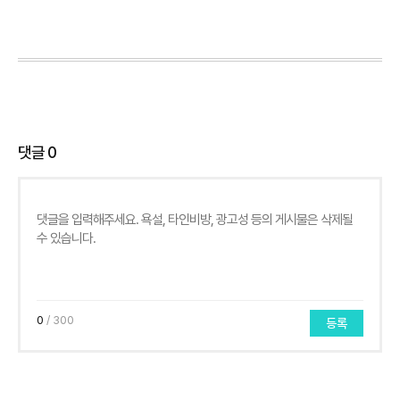
댓글
0
0
/ 300
등록