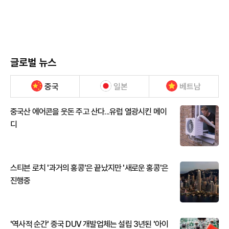
글로벌 뉴스
중국
일본
베트남
중국산 에어콘을 웃돈 주고 산다...유럽 열광시킨 메이
디
스티븐 로치 '과거의 홍콩'은 끝났지만 '새로운 홍콩'은
진행중
'역사적 순간' 중국 DUV 개발업체는 설립 3년된 '아이