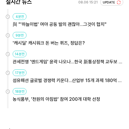
실시간 뉴스
08.06 15:21
UPDATE
4분전
與 "'하늘이법' 여야 공동 발의 괜찮아…그것이 협치"
9분전
'캐시딜' 캐시워크 돈 버는 퀴즈, 정답은?
14분전
관세전쟁 '엔드게임' 윤곽 나오나…한국 新통상정책 교두보 활
용해야
17분전
섬유패션 글로벌 경쟁력 키운다…산업부 15개 과제 180억 지
원
18분전
농식품부, '천원의 아침밥' 참여 200개 대학 선정