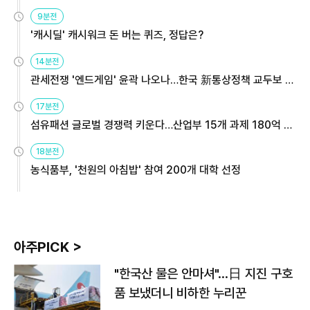
9분전
'캐시딜' 캐시워크 돈 버는 퀴즈, 정답은?
14분전
관세전쟁 '엔드게임' 윤곽 나오나…한국 新통상정책 교두보 활
용해야
17분전
섬유패션 글로벌 경쟁력 키운다…산업부 15개 과제 180억 지
원
18분전
농식품부, '천원의 아침밥' 참여 200개 대학 선정
아주PICK >
"한국산 물은 안마셔"…日 지진 구호
품 보냈더니 비하한 누리꾼