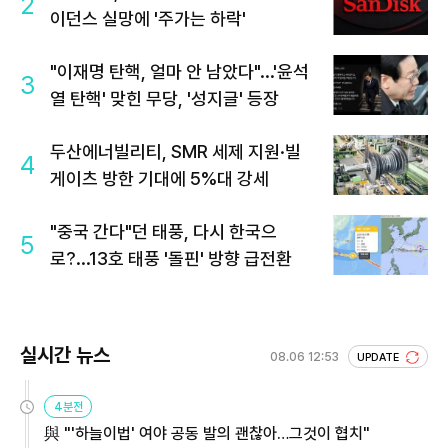
2
이던스 실망에 '주가는 하락'
"이재명 탄핵, 얼마 안 남았다"...'윤석
3
열 탄핵' 맞힌 무당, '성지글' 등장
두산에너빌리티, SMR 세제 지원·빌
4
게이츠 방한 기대에 5%대 강세
"중국 간다"던 태풍, 다시 한국으
5
로?...13호 태풍 '돌핀' 방향 급전환
실시간 뉴스
08.06 12:53
UPDATE
4분전
與 "'하늘이법' 여야 공동 발의 괜찮아…그것이 협치"