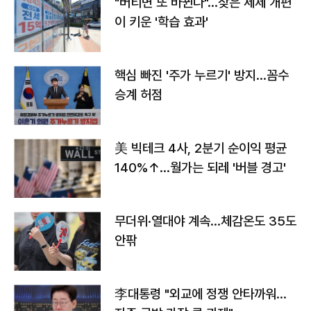
"버티면 또 바뀐다"…잦은 세제 개편
이 키운 '학습 효과'
핵심 빠진 '주가 누르기' 방지…꼼수
승계 허점
美 빅테크 4사, 2분기 순이익 평균
140%↑…월가는 되레 '버블 경고'
무더위·열대야 계속…체감온도 35도
안팎
李대통령 "외교에 정쟁 안타까워…