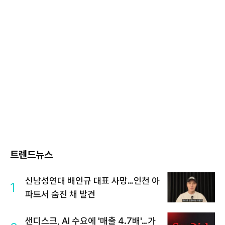
트렌드뉴스
신남성연대 배인규 대표 사망…인천 아
1
파트서 숨진 채 발견
샌디스크, AI 수요에 '매출 4.7배'…가