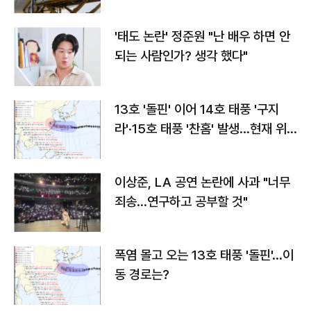
'태도 논란' 정준원 "난 배우 하면 안
되는 사람인가? 생각 했다"
13호 '돌핀' 이어 14호 태풍 '구지
라'·15호 태풍 '찬홈' 발생…현재 위
치와 이동경로는?
이상준, LA 공연 논란에 사과 "너무
죄송…연구하고 공부할 것"
폭염 몰고 오는 13호 태풍 '돌핀'…이
동 경로는?