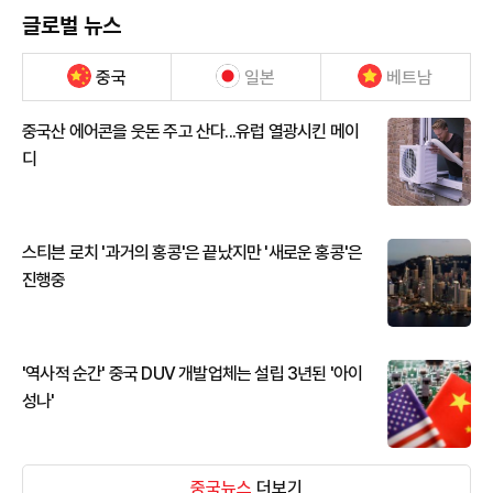
글로벌 뉴스
중국
일본
베트남
중국산 에어콘을 웃돈 주고 산다...유럽 열광시킨 메이
디
스티븐 로치 '과거의 홍콩'은 끝났지만 '새로운 홍콩'은
진행중
'역사적 순간' 중국 DUV 개발업체는 설립 3년된 '아이
성나'
중국뉴스
더보기