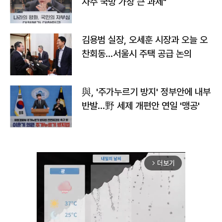
자주 국방 가장 큰 과제"
김용범 실장, 오세훈 시장과 오늘 오
찬회동...서울시 주택 공급 논의
與, '주가누르기 방지' 정부안에 내부
반발…野 세제 개편안 연일 '맹공'
더보기
arrow_forward_ios