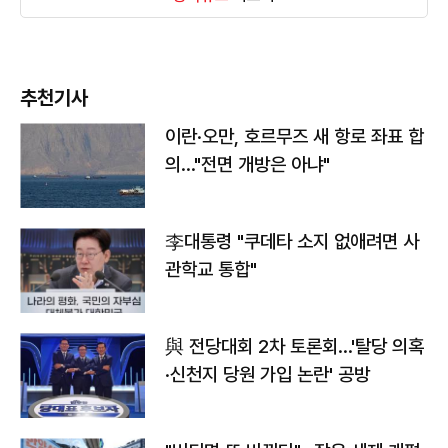
추천기사
이란·오만, 호르무즈 새 항로 좌표 합
의…"전면 개방은 아냐"
李대통령 "쿠데타 소지 없애려면 사
관학교 통합"
與 전당대회 2차 토론회…'탈당 의혹
·신천지 당원 가입 논란' 공방