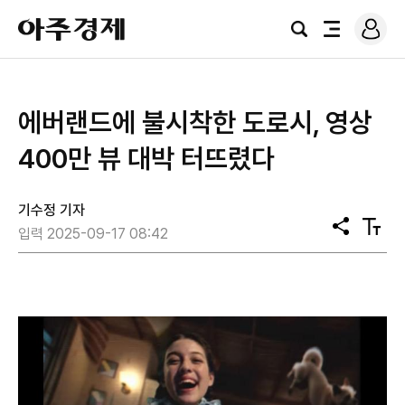
로
아
그
검
전
주
인
색
체
경
메
제
뉴
에버랜드에 불시착한 도로시, 영상
400만 뷰 대박 터뜨렸다
기수정 기자
공
텍
입력 2025-09-17 08:42
유
스
트
크
기