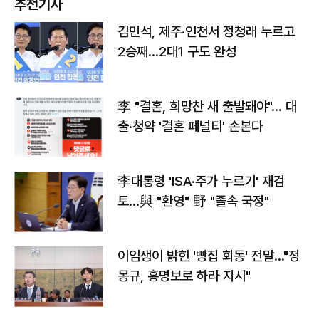
추천기사
김민석, 제주·인천서 정청래 누르고
2승째…2대1 구도 완성
李 "결혼, 희망찬 새 출발돼야"… 대
출·청약 '결혼 페널티' 손본다
李대통령 'ISA·주가 누르기' 재검
토…與 "환영" 野 "졸속 국정"
이임생이 밝힌 '빵집 회동' 전말…"정
몽규, 홍명보로 하라 지시"