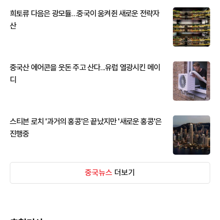
희토류 다음은 광모듈…중국이 움켜쥔 새로운 전략자
산
중국산 에어콘을 웃돈 주고 산다...유럽 열광시킨 메이
디
스티븐 로치 '과거의 홍콩'은 끝났지만 '새로운 홍콩'은
진행중
중국뉴스
더보기