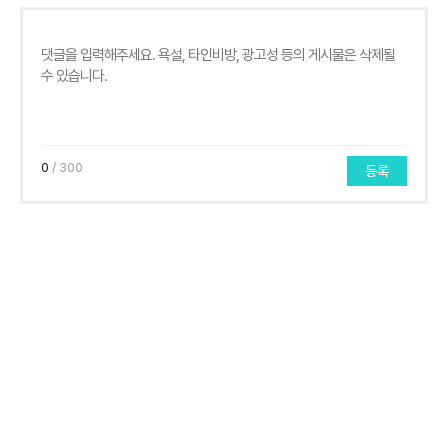
0
/ 300
등록