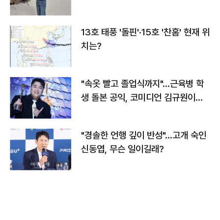
13호 태풍 '돌핀'·15호 '찬홈' 현재 위
치는?
"속옷 빨고 졸업식까지"…근육병 학
생 돌본 공익, 코미디언 김규원이었
다
"경솔한 언행 깊이 반성"…고개 숙인
신동엽, 무슨 일이길래?