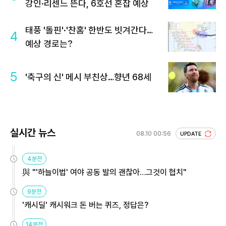
강인·리센느 뜬다, 6호선 혼잡 예상
태풍 '돌핀'·'찬홈' 한반도 빗겨간다…
4
예상 경로는?
5
'축구의 신' 메시 부친상…향년 68세
실시간 뉴스
08.10 00:56
UPDATE
4분전
與 "'하늘이법' 여야 공동 발의 괜찮아…그것이 협치"
9분전
'캐시딜' 캐시워크 돈 버는 퀴즈, 정답은?
14분전