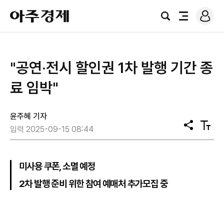
로
아
그
검
전
주
인
색
체
경
메
제
뉴
"공연‧전시 할인권 1차 발행 기간 종
료 임박"
윤주혜 기자
공
텍
입력 2025-09-15 08:44
유
스
트
크
기
미사용 쿠폰, 소멸 예정
2차 발행 준비 위한 참여 예매처 추가모집 중