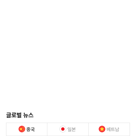
글로벌 뉴스
중국
일본
베트남