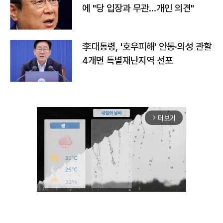
에 "당 입장과 무관…개인 의견"
李대통령, '호우피해' 안동·의성 관할
4개면 특별재난지역 선포
더보기
arrow_forward_ios
Unmute