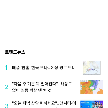
트렌드뉴스
1
태풍 '찬홈' 한국 오나…예상 경로 보니
"다음 주 기온 뚝 떨어진다"…태풍도
2
없이 열돔 박살 낸 '이것'
"오늘 저녁 상암 피하세요"…맨시티·이
3