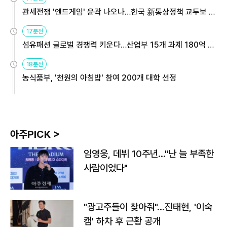
관세전쟁 '엔드게임' 윤곽 나오나…한국 新통상정책 교두보 활
용해야
17분전
섬유패션 글로벌 경쟁력 키운다…산업부 15개 과제 180억 지
원
18분전
농식품부, '천원의 아침밥' 참여 200개 대학 선정
아주PICK >
임영웅, 데뷔 10주년…"난 늘 부족한
사람이었다"
"광고주들이 찾아줘"…진태현, '이숙
캠' 하차 후 근황 공개