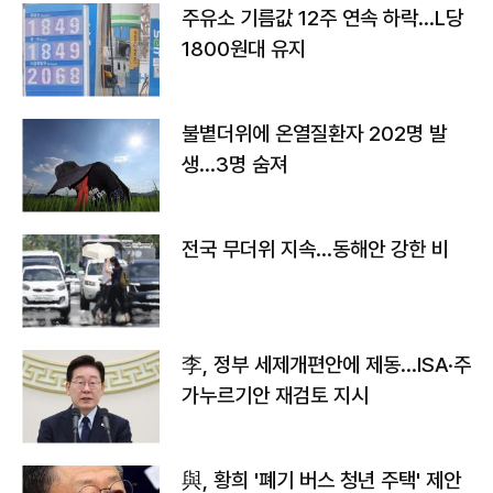
주유소 기름값 12주 연속 하락…L당
1800원대 유지
불볕더위에 온열질환자 202명 발
생…3명 숨져
전국 무더위 지속…동해안 강한 비
李, 정부 세제개편안에 제동…ISA·주
가누르기안 재검토 지시
與, 황희 '폐기 버스 청년 주택' 제안