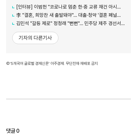
[인터뷰] 이범헌 "코로나로 멈춘 한·중 교류 재건 아시아 특화 문화 사업 펼칠 것"
李 "결혼, 희망찬 새 출발돼야"… 대출·청약 '결혼 페널티' 손본다
김민석 "갈등 제로" 정청래 "뻔뻔"… 민주당 제주 경선서 격돌
기자의 다른기사
©'5개국어 글로벌 경제신문' 아주경제. 무단전재·재배포 금지
댓글
0