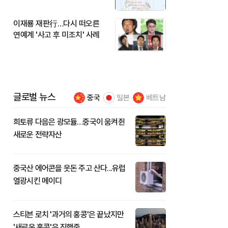
이재룡 재판行…다시 떠오른
연예계 '사고 후 미조치' 사례
글로벌 뉴스
중국
일본
베트남
희토류 다음은 광모듈…중국이 움켜쥔
새로운 전략자산
중국산 에어콘을 웃돈 주고 산다...유럽
열광시킨 메이디
스티븐 로치 '과거의 홍콩'은 끝났지만
'새로운 홍콩'은 진행중