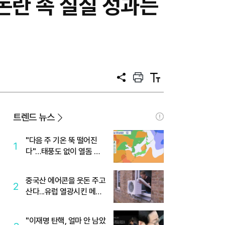
논란 속 실질 성과는
공
프
텍
유
린
스
트
트
크
기
트렌드 뉴스
"다음 주 기온 뚝 떨어진
1
다"…태풍도 없이 열돔 박
살 낸 '이것'
중국산 에어콘을 웃돈 주고
2
산다...유럽 열광시킨 메이
디
"이재명 탄핵, 얼마 안 남았