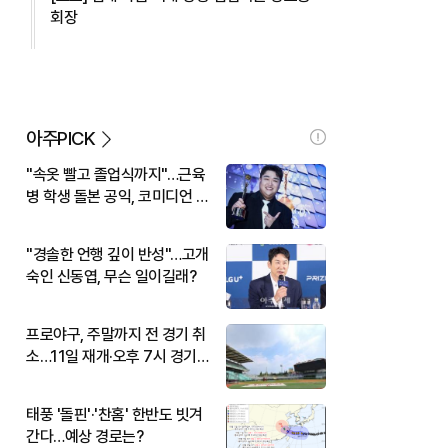
회장
아주PICK
"속옷 빨고 졸업식까지"…근육
병 학생 돌본 공익, 코미디언 김
규원이었다
"경솔한 언행 깊이 반성"…고개
숙인 신동엽, 무슨 일이길래?
프로야구, 주말까지 전 경기 취
소…11일 재개·오후 7시 경기
시작
태풍 '돌핀'·'찬홈' 한반도 빗겨
간다…예상 경로는?