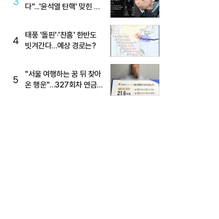
3
다"...'윤석열 탄핵' 맞힌 무
당, '성지글' 등장
태풍 '돌핀'·'찬홈' 한반도
4
빗겨간다…예상 경로는?
"서울 여행하는 꿈 뒤 찾아
5
온 행운"…327회차 연금
복권720+ 당첨번호조회
주목