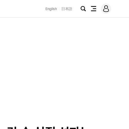
로
English
日本語
그
검
전
인
색
체
메
뉴