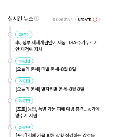
실시간 뉴스
08.08 01:54
UPDATE
28분전
李, 정부 세제개편안에 제동…ISA·주가누르기
안 재검토 지시
2시간전
[오늘의 운세] 띠별 운세-8월 8일
2시간전
[오늘의 운세] 별자리별 운세-8월 8일
2시간전
[포토] 농협, 폭염·가뭄 피해 예방 총력…농가에
양수기 지원
2시간전
[포토] 김해 가뭄 피해 상황 점검하는 강호동