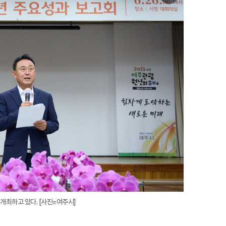
미
지
확
대
개최하고 있다. [사진=여주시]