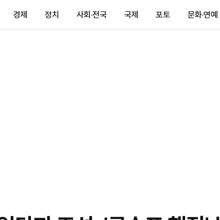
경제
정치
사회·전국
국제
포토
문화·연예