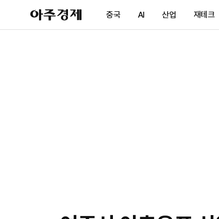
아
중국
AI
산업
재테크
주
경
제