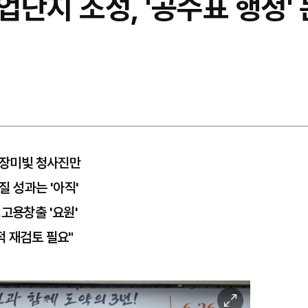
단지 조성, '공수표 행정' 
이 장미빛 청사진만
질 성과는 '아직'
고용창출 '요원'
적 재검토 필요"
이