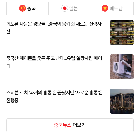
중국
일본
베트남
희토류 다음은 광모듈…중국이 움켜쥔 새로운 전략자
산
중국산 에어콘을 웃돈 주고 산다...유럽 열광시킨 메이
디
스티븐 로치 '과거의 홍콩'은 끝났지만 '새로운 홍콩'은
진행중
중국뉴스
더보기