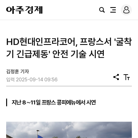
로
아
그
검
전
주
인
색
체
경
메
제
뉴
HD현대인프라코어, 프랑스서 '굴착
기 긴급제동' 안전 기술 시연
김정훈 기자
공
텍
입력 2025-09-14 09:56
유
스
트
크
기
지난 8∼11일 프랑스 콩피에뉴에서 시연