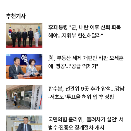
추천기사
李대통령 "군, 내란 이후 신뢰 회복
해야…지휘부 헌신해달라"
與, 부동산 세제 개편안 비판 오세훈
에 '맹공'…"공급 억제기"
합수본, 선관위 9곳 추가 압색…강남
·서초도 '투표율 허위 입력' 정황
국민의힘 윤리위, '돌려차기 실언' 서
범수·진종오 징계절차 개시