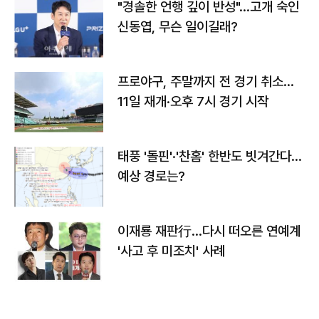
"경솔한 언행 깊이 반성"…고개 숙인
신동엽, 무슨 일이길래?
프로야구, 주말까지 전 경기 취소…
11일 재개·오후 7시 경기 시작
태풍 '돌핀'·'찬홈' 한반도 빗겨간다…
예상 경로는?
이재룡 재판行…다시 떠오른 연예계
'사고 후 미조치' 사례