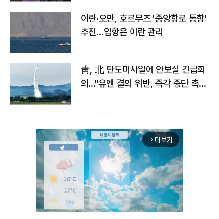
이란·오만, 호르무즈 '중앙항로 통항'
추진…입항은 이란 관리
靑, 北 탄도미사일에 안보실 긴급회
의…"유엔 결의 위반, 즉각 중단 촉
구"
더보기
arrow_forward_ios