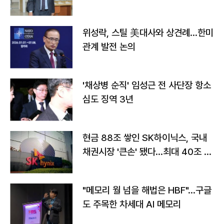
위성락, 스틸 美대사와 상견례…한미
관계 발전 논의
'채상병 순직' 임성근 전 사단장 항소
심도 징역 3년
현금 88조 쌓인 SK하이닉스, 국내
채권시장 '큰손' 됐다…최대 40조 투
자
"메모리 월 넘을 해법은 HBF"…구글
도 주목한 차세대 AI 메모리