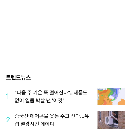
트렌드뉴스
"다음 주 기온 뚝 떨어진다"…태풍도
1
없이 열돔 박살 낸 '이것'
중국산 에어콘을 웃돈 주고 산다...유
2
럽 열광시킨 메이디