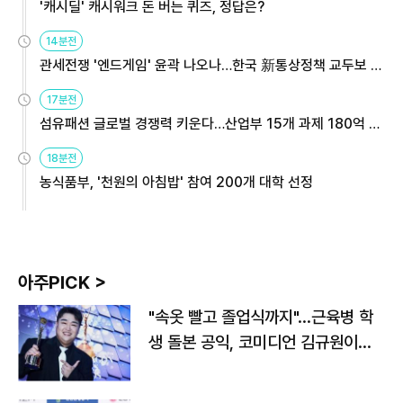
'캐시딜' 캐시워크 돈 버는 퀴즈, 정답은?
14분전
관세전쟁 '엔드게임' 윤곽 나오나…한국 新통상정책 교두보 활
용해야
17분전
섬유패션 글로벌 경쟁력 키운다…산업부 15개 과제 180억 지
원
18분전
농식품부, '천원의 아침밥' 참여 200개 대학 선정
아주PICK >
"속옷 빨고 졸업식까지"…근육병 학
생 돌본 공익, 코미디언 김규원이었
다