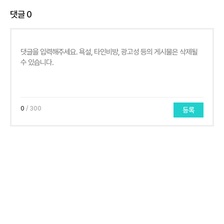
댓글
0
0
/ 300
등록