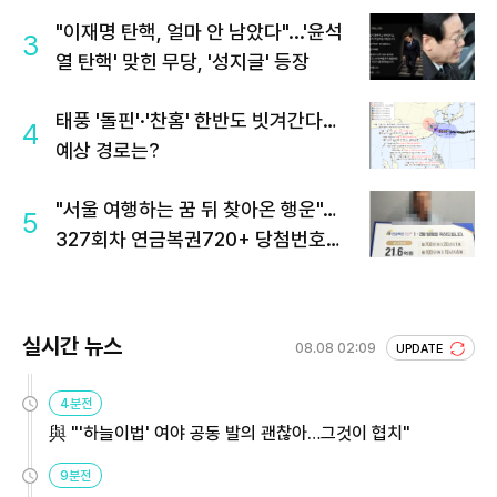
"이재명 탄핵, 얼마 안 남았다"...'윤석
3
열 탄핵' 맞힌 무당, '성지글' 등장
태풍 '돌핀'·'찬홈' 한반도 빗겨간다…
4
예상 경로는?
"서울 여행하는 꿈 뒤 찾아온 행운"…
5
327회차 연금복권720+ 당첨번호조
회 주목
실시간 뉴스
08.08 02:09
UPDATE
4분전
與 "'하늘이법' 여야 공동 발의 괜찮아…그것이 협치"
9분전