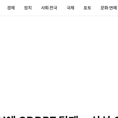
경제
정치
사회·전국
국제
포토
문화·연예