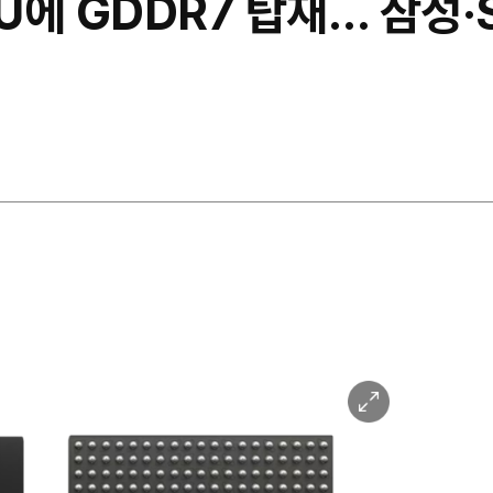
PU에 GDDR7 탑재… 삼성·
이
미
지