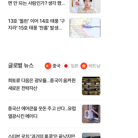
면 안 되는 사람인가? 생각 했
다"
13호 '돌핀' 이어 14호 태풍 '구
지라'·15호 태풍 '찬홈' 발생…
현재 위치와 이동경로는?
글로벌 뉴스
중국
일본
베트남
희토류 다음은 광모듈…중국이 움켜쥔
새로운 전략자산
중국산 에어콘을 웃돈 주고 산다...유럽
열광시킨 메이디
스티븐 로치 '과거의 홍콩'은 끝났지만