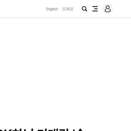
로
English
日本語
그
검
전
인
색
체
메
뉴