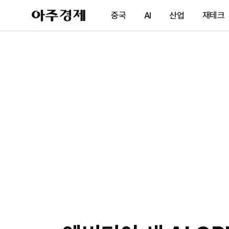
아
중국
AI
산업
재테크
주
경
제