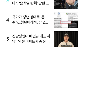
3
다"...'윤석열 탄핵' 맞힌 무
당, '성지글' 등장
국가가 청년 상대로 '통
4
수'?...청년미래적금 12%
준다더니 "응, 오류야"
신남성연대 배인규 대표 사
5
망…인천 아파트서 숨진 채
발견