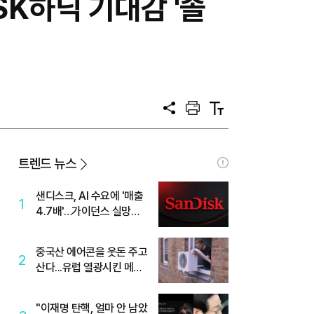
SK하닉 기대감 '솔
공
프
텍
유
린
스
트
트
크
기
트렌드 뉴스
샌디스크, AI 수요에 '매출
1
4.7배'…가이던스 실망에
'주가는 하락'
중국산 에어콘을 웃돈 주고
2
산다...유럽 열광시킨 메이
디
"이재명 탄핵, 얼마 안 남았