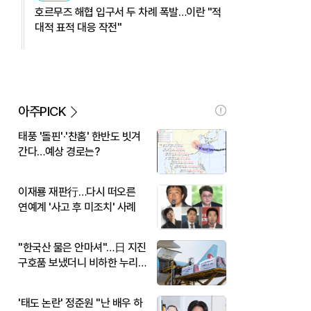
호르무즈 해협 입구서 두 차례 폭발…이란 "적
대적 표적 대응 작전"
아주PICK
태풍 '돌핀'·'찬홈' 한반도 빗겨
간다…예상 경로는?
이재룡 재판行…다시 떠오른
연예계 '사고 후 미조치' 사례
"한국산 물은 안마셔"…日 지진
구호품 보냈더니 비하한 누리
꾼
'태도 논란' 정준원 "난 배우 하