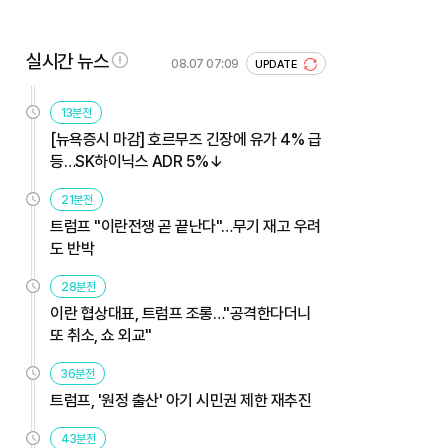
실시간 뉴스
08.07 07:09
UPDATE
13분전
[뉴욕증시 마감] 호르무즈 긴장에 유가 4% 급
등…SK하이닉스 ADR 5%↓
21분전
트럼프 "이란전쟁 곧 끝난다"…무기 재고 우려
도 반박
28분전
이란 협상대표, 트럼프 조롱…"공격한다더니
또 취소, 쇼 외교"
36분전
트럼프, '원정 출산' 아기 시민권 제한 재추진
43분전