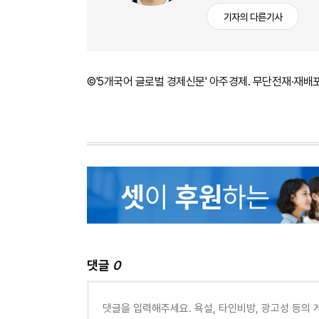
기자의 다른기사
©'5개국어 글로벌 경제신문' 아주경제. 무단전재·재배
댓글
0