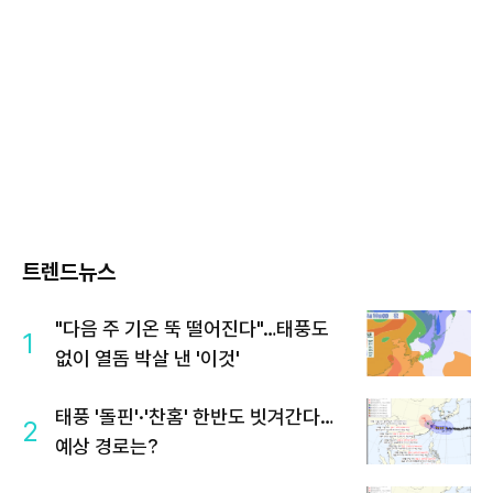
트렌드뉴스
"다음 주 기온 뚝 떨어진다"…태풍도
1
없이 열돔 박살 낸 '이것'
태풍 '돌핀'·'찬홈' 한반도 빗겨간다…
2
예상 경로는?