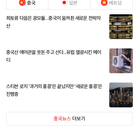
중국
일본
베트남
희토류 다음은 광모듈…중국이 움켜쥔 새로운 전략자
산
중국산 에어콘을 웃돈 주고 산다...유럽 열광시킨 메이
디
스티븐 로치 '과거의 홍콩'은 끝났지만 '새로운 홍콩'은
진행중
중국뉴스
더보기