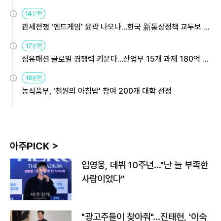
14분전
관세전쟁 '엔드게임' 윤곽 나오나…한국 新통상정책 교두보 활
용해야
17분전
섬유패션 글로벌 경쟁력 키운다…산업부 15개 과제 180억 지
원
18분전
농식품부, '천원의 아침밥' 참여 200개 대학 선정
아주PICK >
임영웅, 데뷔 10주년…"난 늘 부족한
사람이었다"
"광고주들이 찾아줘"…진태현, '이숙