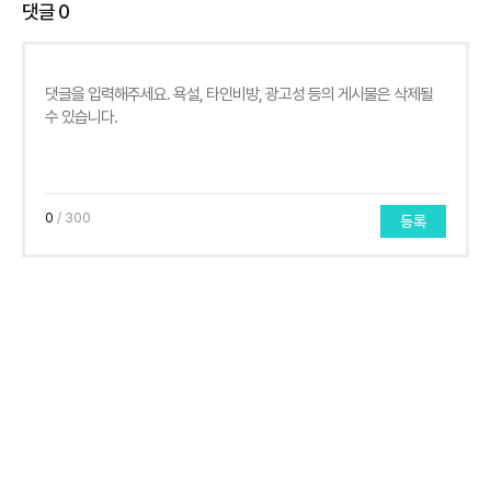
댓글
0
0
/ 300
등록