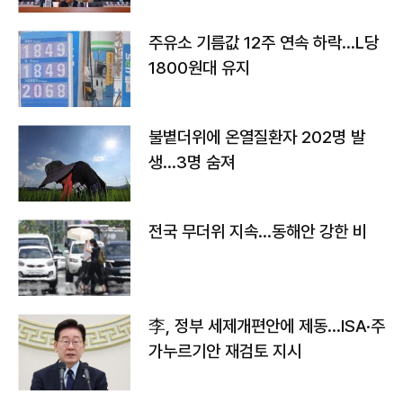
주유소 기름값 12주 연속 하락…L당
1800원대 유지
불볕더위에 온열질환자 202명 발
생…3명 숨져
전국 무더위 지속…동해안 강한 비
李, 정부 세제개편안에 제동…ISA·주
가누르기안 재검토 지시