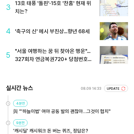
13호 태풍 '돌핀'·15호 '찬홈' 현재 위
3
치는?
4
'축구의 신' 메시 부친상…향년 68세
"서울 여행하는 꿈 뒤 찾아온 행운"…
5
327회차 연금복권720+ 당첨번호조
회 주목
실시간 뉴스
08.09 14:33
UPDATE
4분전
與 "'하늘이법' 여야 공동 발의 괜찮아…그것이 협치"
9분전
'캐시딜' 캐시워크 돈 버는 퀴즈, 정답은?