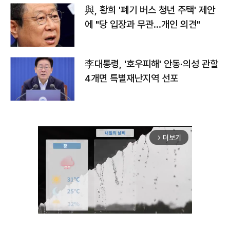
與, 황희 '폐기 버스 청년 주택' 제안
에 "당 입장과 무관…개인 의견"
李대통령, '호우피해' 안동·의성 관할
4개면 특별재난지역 선포
더보기
arrow_forward_ios