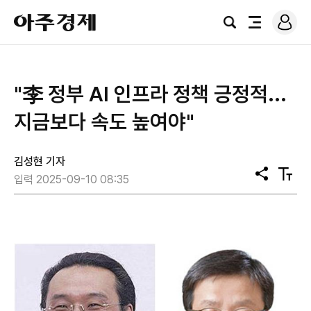
로
아
그
검
전
주
인
색
체
경
메
제
뉴
"李 정부 AI 인프라 정책 긍정적...
지금보다 속도 높여야"
김성현 기자
공
텍
입력 2025-09-10 08:35
유
스
트
크
기