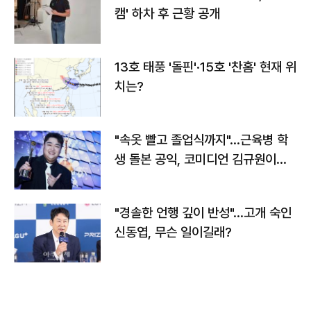
캠' 하차 후 근황 공개
13호 태풍 '돌핀'·15호 '찬홈' 현재 위
치는?
"속옷 빨고 졸업식까지"…근육병 학
생 돌본 공익, 코미디언 김규원이었
다
"경솔한 언행 깊이 반성"…고개 숙인
신동엽, 무슨 일이길래?