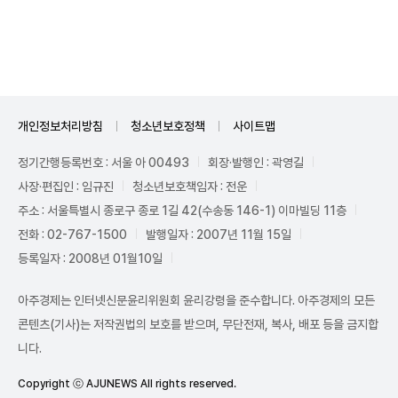
Unmute
개인정보처리방침
청소년보호정책
사이트맵
정기간행등록번호 : 서울 아 00493
회장·발행인 : 곽영길
사장·편집인 : 임규진
청소년보호책임자 : 전운
주소 : 서울특별시 종로구 종로 1길 42(수송동 146-1) 이마빌딩 11층
전화 : 02-767-1500
발행일자 : 2007년 11월 15일
등록일자 : 2008년 01월10일
아주경제는 인터넷신문윤리위원회 윤리강령을 준수합니다. 아주경제의 모든
콘텐츠(기사)는 저작권법의 보호를 받으며, 무단전재, 복사, 배포 등을 금지합
니다.
Copyright ⓒ AJUNEWS All rights reserved.