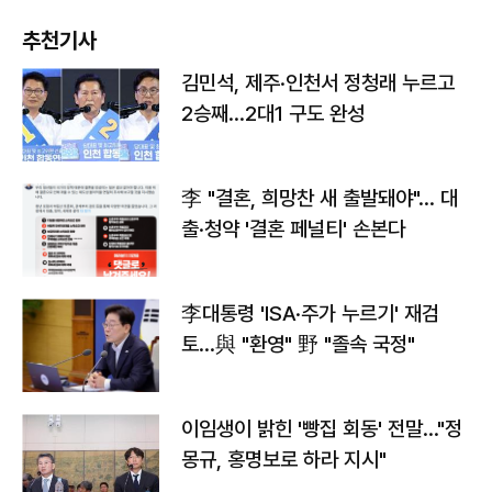
추천기사
김민석, 제주·인천서 정청래 누르고
2승째…2대1 구도 완성
李 "결혼, 희망찬 새 출발돼야"… 대
출·청약 '결혼 페널티' 손본다
李대통령 'ISA·주가 누르기' 재검
토…與 "환영" 野 "졸속 국정"
이임생이 밝힌 '빵집 회동' 전말…"정
몽규, 홍명보로 하라 지시"