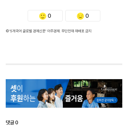
0
0
©'5개국어 글로벌 경제신문' 아주경제. 무단전재·재배포 금지
댓글
0