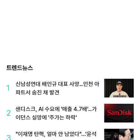
트렌드뉴스
신남성연대 배인규 대표 사망…인천 아
1
파트서 숨진 채 발견
샌디스크, AI 수요에 '매출 4.7배'…가
2
이던스 실망에 '주가는 하락'
"이재명 탄핵, 얼마 안 남았다"...'윤석
3