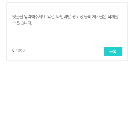
0
/ 300
등록