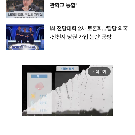
관학교 통합"
與 전당대회 2차 토론회…'탈당 의혹
·신천지 당원 가입 논란' 공방
더보기
arrow_forward_ios
Unmute