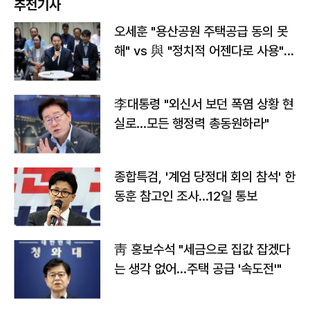
추천기사
오세훈 "용산공원 주택공급 동의 못
해" vs 與 "정치적 어젠다로 사용"
맞불
李대통령 "외신서 보던 폭염 상황 현
실로…모든 행정력 총동원하라"
종합특검, '계엄 당정대 회의 참석' 한
동훈 참고인 조사...12일 통보
靑 홍보수석 "세금으로 집값 잡겠다
는 생각 없어…주택 공급 '속도전'"