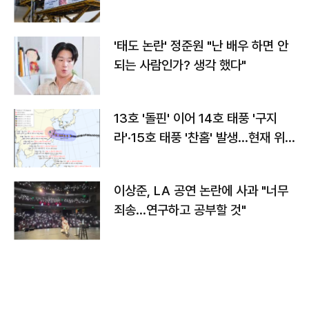
'태도 논란' 정준원 "난 배우 하면 안
되는 사람인가? 생각 했다"
13호 '돌핀' 이어 14호 태풍 '구지
라'·15호 태풍 '찬홈' 발생…현재 위
치와 이동경로는?
이상준, LA 공연 논란에 사과 "너무
죄송…연구하고 공부할 것"