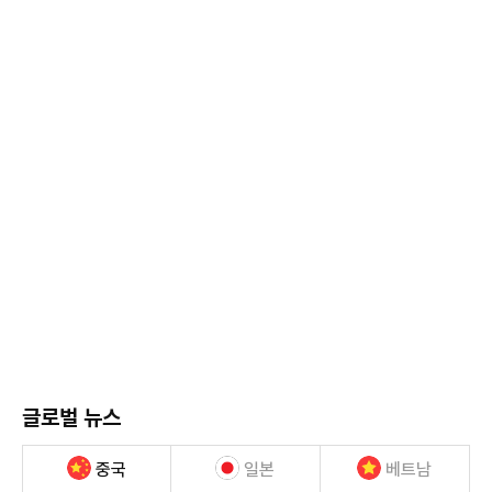
글로벌 뉴스
중국
일본
베트남