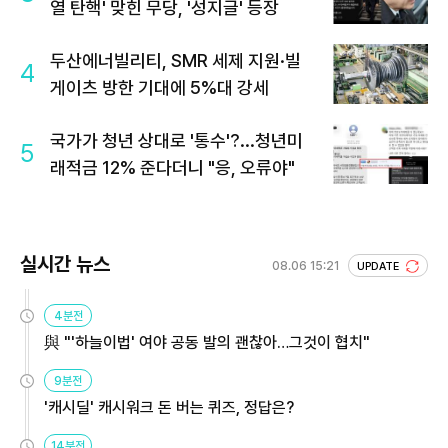
열 탄핵' 맞힌 무당, '성지글' 등장
두산에너빌리티, SMR 세제 지원·빌
4
게이츠 방한 기대에 5%대 강세
국가가 청년 상대로 '통수'?...청년미
5
래적금 12% 준다더니 "응, 오류야"
실시간 뉴스
08.06 15:21
UPDATE
4분전
與 "'하늘이법' 여야 공동 발의 괜찮아…그것이 협치"
9분전
'캐시딜' 캐시워크 돈 버는 퀴즈, 정답은?
14분전