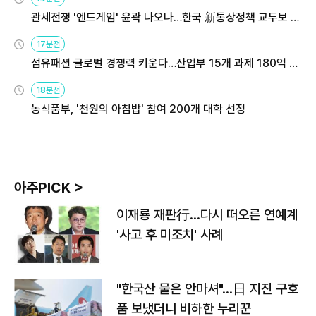
관세전쟁 '엔드게임' 윤곽 나오나…한국 新통상정책 교두보 활
용해야
17분전
섬유패션 글로벌 경쟁력 키운다…산업부 15개 과제 180억 지
원
18분전
농식품부, '천원의 아침밥' 참여 200개 대학 선정
아주PICK >
이재룡 재판行…다시 떠오른 연예계
'사고 후 미조치' 사례
"한국산 물은 안마셔"…日 지진 구호
품 보냈더니 비하한 누리꾼