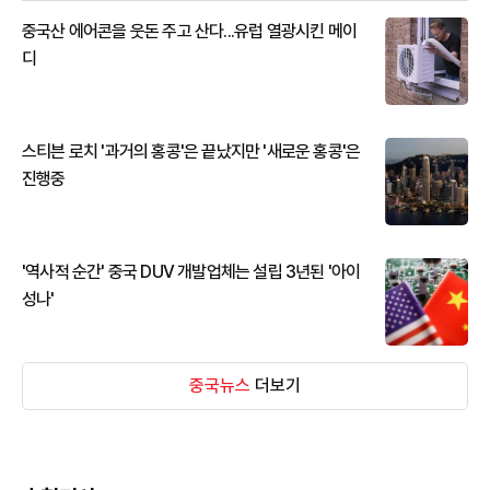
중국산 에어콘을 웃돈 주고 산다...유럽 열광시킨 메이
디
스티븐 로치 '과거의 홍콩'은 끝났지만 '새로운 홍콩'은
진행중
'역사적 순간' 중국 DUV 개발업체는 설립 3년된 '아이
성나'
중국뉴스
더보기