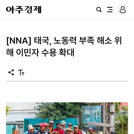
로
아
그
검
전
주
인
색
체
경
메
제
뉴
[NNA] 태국, 노동력 부족 해소 위
해 이민자 수용 확대
공
텍
유
스
트
크
기