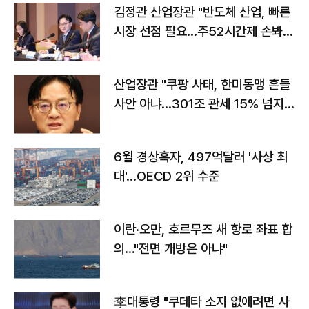
김정관 산업장관 "반도체 산업, 빠른
시장 선점 필요…주52시간제 손봐
야"
산업장관 "쿠팡 사태, 한미동맹 흔들
사안 아냐…301조 관세 15% 넘지
않도록 협의"
6월 경상흑자, 497억달러 '사상 최
대'…OECD 2위 수준
이란·오만, 호르무즈 새 항로 좌표 합
의…"전면 개방은 아냐"
李대통령 "쿠데타 소지 없애려면 사