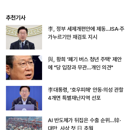
추천기사
李, 정부 세제개편안에 제동…ISA·주
가누르기안 재검토 지시
與, 황희 '폐기 버스 청년 주택' 제안
에 "당 입장과 무관…개인 의견"
李대통령, '호우피해' 안동·의성 관할
4개면 특별재난지역 선포
AI 반도체가 뒤집은 수출 순위…韓·
대만, 사상 첫 日 추월