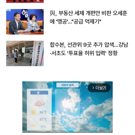
與, 부동산 세제 개편안 비판 오세훈
에 '맹공'…"공급 억제기"
합수본, 선관위 9곳 추가 압색…강남
·서초도 '투표율 허위 입력' 정황
더보기
arrow_forward_ios