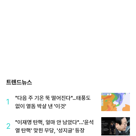
트렌드뉴스
"다음 주 기온 뚝 떨어진다"…태풍도
1
없이 열돔 박살 낸 '이것'
"이재명 탄핵, 얼마 안 남았다"...'윤석
2
열 탄핵' 맞힌 무당, '성지글' 등장