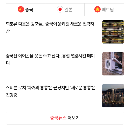
중국
일본
베트남
희토류 다음은 광모듈…중국이 움켜쥔 새로운 전략자
산
중국산 에어콘을 웃돈 주고 산다...유럽 열광시킨 메이
디
스티븐 로치 '과거의 홍콩'은 끝났지만 '새로운 홍콩'은
진행중
중국뉴스
더보기