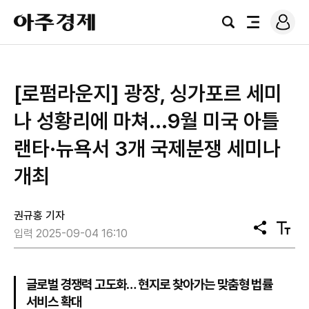
로
아
그
검
전
주
인
색
체
경
메
제
뉴
[로펌라운지] 광장, 싱가포르 세미
나 성황리에 마쳐...9월 미국 아틀
랜타·뉴욕서 3개 국제분쟁 세미나
개최
권규홍 기자
공
텍
입력 2025-09-04 16:10
유
스
트
크
기
글로벌 경쟁력 고도화… 현지로 찾아가는 맞춤형 법률
서비스 확대