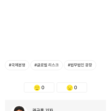
#국제분쟁
#글로벌 리스크
#법무법인 광장
0
0
권규홍 기자