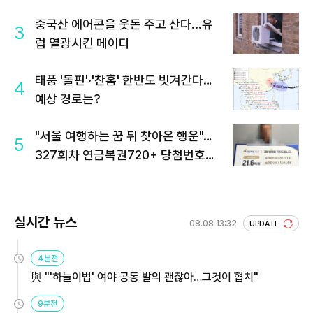
중국산 에어콘을 웃돈 주고 산다...유
3
럽 열광시킨 메이디
태풍 '돌핀'·'찬홈' 한반도 빗겨간다…
4
예상 경로는?
"서울 여행하는 꿈 뒤 찾아온 행운"…
5
327회차 연금복권720+ 당첨번호조
회 주목
실시간 뉴스
08.08 13:32
UPDATE
4분전
與 "'하늘이법' 여야 공동 발의 괜찮아…그것이 협치"
9분전