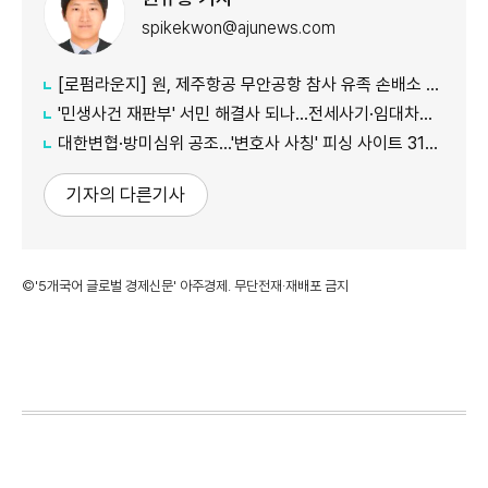
spikekwon@ajunews.com
[로펌라운지] 원, 제주항공 무안공항 참사 유족 손배소 대리..."참사 진상 명확히 규명"
'민생사건 재판부' 서민 해결사 되나...전세사기·임대차분쟁 평균 3개월내 해결
대한변협·방미심위 공조…'변호사 사칭' 피싱 사이트 31건 무더기 차단
기자의 다른기사
©'5개국어 글로벌 경제신문' 아주경제. 무단전재·재배포 금지