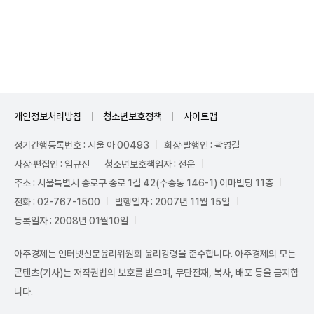
Unmute
개인정보처리방침
청소년보호정책
사이트맵
정기간행등록번호 : 서울 아 00493
회장·발행인 : 곽영길
사장·편집인 : 임규진
청소년보호책임자 : 전운
주소 : 서울특별시 종로구 종로 1길 42(수송동 146-1) 이마빌딩 11층
전화 : 02-767-1500
발행일자 : 2007년 11월 15일
등록일자 : 2008년 01월10일
아주경제는 인터넷신문윤리위원회 윤리강령을 준수합니다. 아주경제의 모든
콘텐츠(기사)는 저작권법의 보호를 받으며, 무단전재, 복사, 배포 등을 금지합
니다.