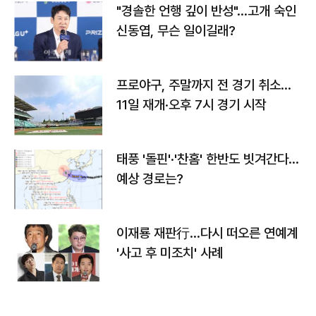
"경솔한 언행 깊이 반성"…고개 숙인
신동엽, 무슨 일이길래?
프로야구, 주말까지 전 경기 취소…
11일 재개·오후 7시 경기 시작
태풍 '돌핀'·'찬홈' 한반도 빗겨간다…
예상 경로는?
이재룡 재판行…다시 떠오른 연예계
'사고 후 미조치' 사례