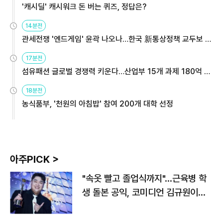
'캐시딜' 캐시워크 돈 버는 퀴즈, 정답은?
14분전
관세전쟁 '엔드게임' 윤곽 나오나…한국 新통상정책 교두보 활
용해야
17분전
섬유패션 글로벌 경쟁력 키운다…산업부 15개 과제 180억 지
원
18분전
농식품부, '천원의 아침밥' 참여 200개 대학 선정
아주PICK >
"속옷 빨고 졸업식까지"…근육병 학
생 돌본 공익, 코미디언 김규원이었
다