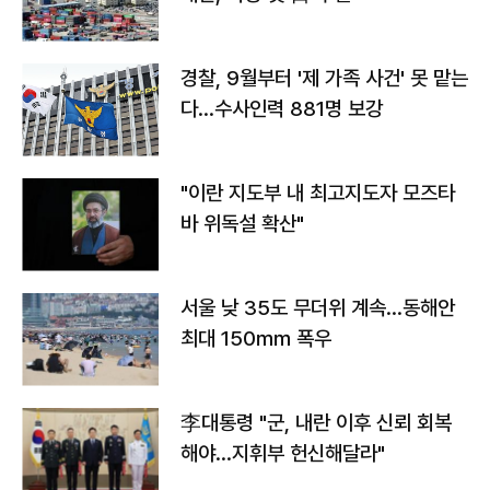
경찰, 9월부터 '제 가족 사건' 못 맡는
다…수사인력 881명 보강
"이란 지도부 내 최고지도자 모즈타
바 위독설 확산"
서울 낮 35도 무더위 계속…동해안
최대 150㎜ 폭우
李대통령 "군, 내란 이후 신뢰 회복
해야…지휘부 헌신해달라"