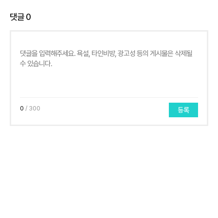
댓글
0
0
/ 300
등록