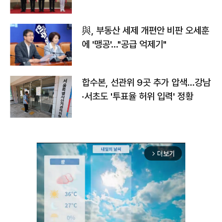
與, 부동산 세제 개편안 비판 오세훈
에 '맹공'…"공급 억제기"
합수본, 선관위 9곳 추가 압색…강남
·서초도 '투표율 허위 입력' 정황
더보기
arrow_forward_ios