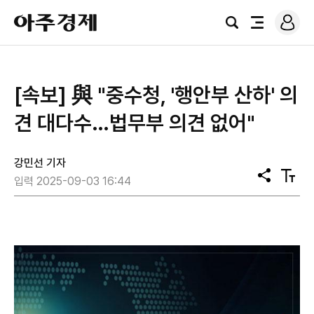
로
아
그
검
전
주
인
색
체
경
메
제
뉴
[속보] 與 "중수청, '행안부 산하' 의
견 대다수…법무부 의견 없어"
강민선 기자
공
텍
입력 2025-09-03 16:44
유
스
트
크
기