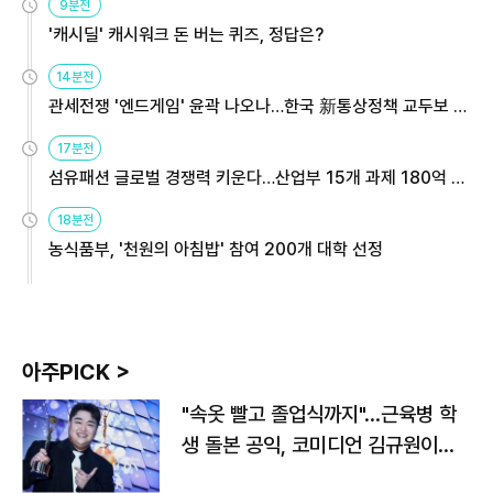
9분전
'캐시딜' 캐시워크 돈 버는 퀴즈, 정답은?
14분전
관세전쟁 '엔드게임' 윤곽 나오나…한국 新통상정책 교두보 활
용해야
17분전
섬유패션 글로벌 경쟁력 키운다…산업부 15개 과제 180억 지
원
18분전
농식품부, '천원의 아침밥' 참여 200개 대학 선정
아주PICK >
"속옷 빨고 졸업식까지"…근육병 학
생 돌본 공익, 코미디언 김규원이었
다