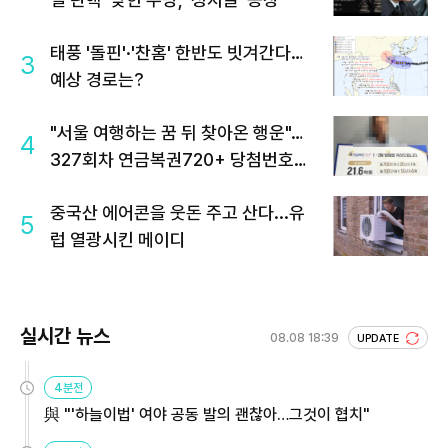
태풍 '돌핀'·'찬홈' 한반도 빗겨간다…
3
예상 경로는?
"서울 여행하는 꿈 뒤 찾아온 행운"…
4
327회차 연금복권720+ 당첨번호조
회 주목
중국산 에어콘을 웃돈 주고 산다...유
5
럽 열광시킨 메이디
실시간 뉴스
08.08 18:39
UPDATE
4분전
與 "'하늘이법' 여야 공동 발의 괜찮아…그것이 협치"