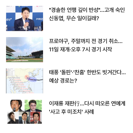
"경솔한 언행 깊이 반성"…고개 숙인
신동엽, 무슨 일이길래?
프로야구, 주말까지 전 경기 취소…
11일 재개·오후 7시 경기 시작
태풍 '돌핀'·'찬홈' 한반도 빗겨간다…
예상 경로는?
이재룡 재판行…다시 떠오른 연예계
'사고 후 미조치' 사례