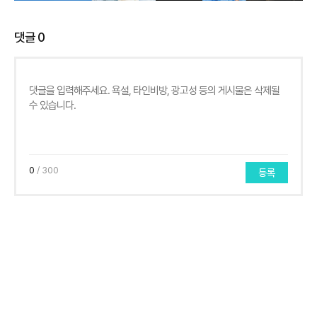
댓글
0
0
/ 300
등록