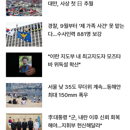
대만, 사상 첫 日 추월
경찰, 9월부터 '제 가족 사건' 못 맡는
다…수사인력 881명 보강
"이란 지도부 내 최고지도자 모즈타
바 위독설 확산"
서울 낮 35도 무더위 계속…동해안
최대 150㎜ 폭우
李대통령 "군, 내란 이후 신뢰 회복
해야…지휘부 헌신해달라"