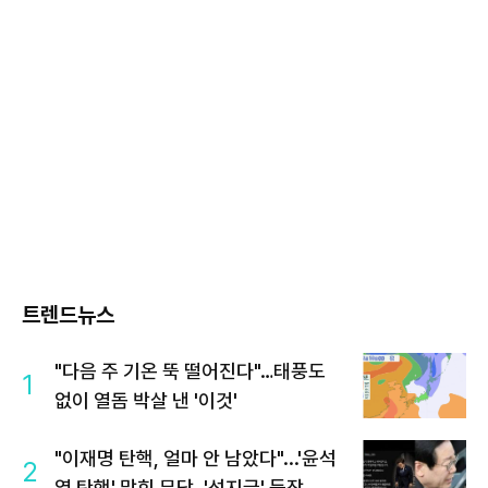
트렌드뉴스
"다음 주 기온 뚝 떨어진다"…태풍도
1
없이 열돔 박살 낸 '이것'
"이재명 탄핵, 얼마 안 남았다"...'윤석
2
열 탄핵' 맞힌 무당, '성지글' 등장