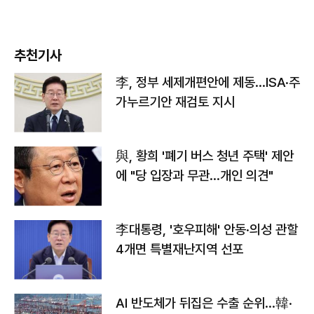
추천기사
李, 정부 세제개편안에 제동…ISA·주
가누르기안 재검토 지시
與, 황희 '폐기 버스 청년 주택' 제안
에 "당 입장과 무관…개인 의견"
李대통령, '호우피해' 안동·의성 관할
4개면 특별재난지역 선포
AI 반도체가 뒤집은 수출 순위…韓·