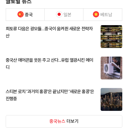
글로벌 뉴스
중국
일본
베트남
희토류 다음은 광모듈…중국이 움켜쥔 새로운 전략자
산
중국산 에어콘을 웃돈 주고 산다...유럽 열광시킨 메이
디
스티븐 로치 '과거의 홍콩'은 끝났지만 '새로운 홍콩'은
진행중
중국뉴스
더보기