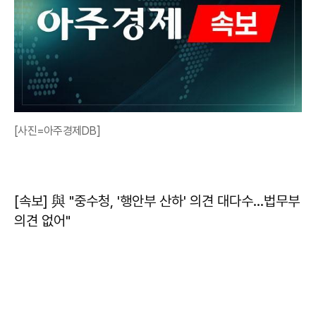
[사진=아주경제DB]
[속보] 與 "중수청, '행안부 산하' 의견 대다수…법무부
의견 없어"