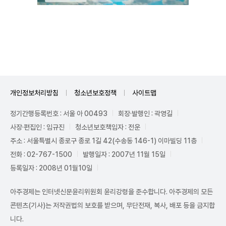
Unmute
개인정보처리방침
청소년보호정책
사이트맵
정기간행등록번호 : 서울 아 00493
회장·발행인 : 곽영길
사장·편집인 : 임규진
청소년보호책임자 : 전운
주소 : 서울특별시 종로구 종로 1길 42(수송동 146-1) 이마빌딩 11층
전화 : 02-767-1500
발행일자 : 2007년 11월 15일
등록일자 : 2008년 01월10일
아주경제는 인터넷신문윤리위원회 윤리강령을 준수합니다. 아주경제의 모든
콘텐츠(기사)는 저작권법의 보호를 받으며, 무단전재, 복사, 배포 등을 금지합
니다.