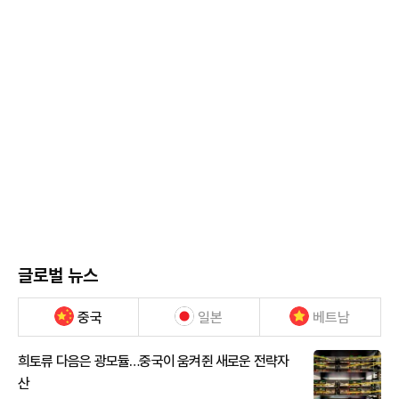
글로벌 뉴스
중국
일본
베트남
희토류 다음은 광모듈…중국이 움켜쥔 새로운 전략자
산