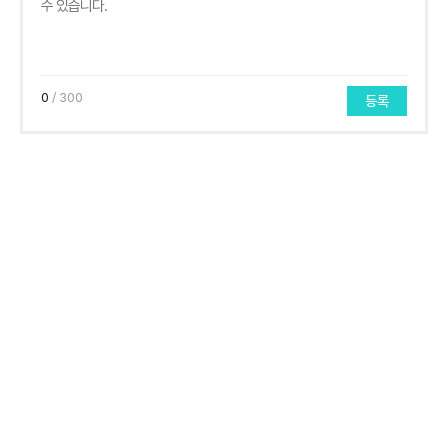
0
/ 300
등록