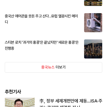
중국산 에어콘을 웃돈 주고 산다...유럽 열광시킨 메이
디
스티븐 로치 '과거의 홍콩'은 끝났지만 '새로운 홍콩'은
진행중
중국뉴스
더보기
추천기사
李, 정부 세제개편안에 제동…ISA·주