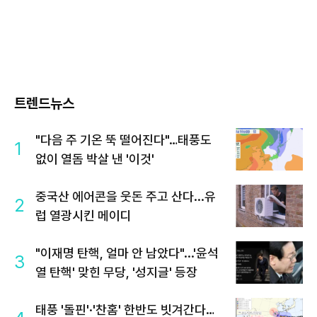
트렌드뉴스
"다음 주 기온 뚝 떨어진다"…태풍도
1
없이 열돔 박살 낸 '이것'
중국산 에어콘을 웃돈 주고 산다...유
2
럽 열광시킨 메이디
"이재명 탄핵, 얼마 안 남았다"...'윤석
3
열 탄핵' 맞힌 무당, '성지글' 등장
태풍 '돌핀'·'찬홈' 한반도 빗겨간다…