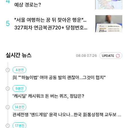
4
예상 경로는?
"서울 여행하는 꿈 뒤 찾아온 행운"…
5
327회차 연금복권720+ 당첨번호조
회 주목
실시간 뉴스
08.08 07:26
UPDATE
4분전
與 "'하늘이법' 여야 공동 발의 괜찮아…그것이 협치"
9분전
'캐시딜' 캐시워크 돈 버는 퀴즈, 정답은?
14분전
관세전쟁 '엔드게임' 윤곽 나오나…한국 新통상정책 교두보 활
용해야
17분전