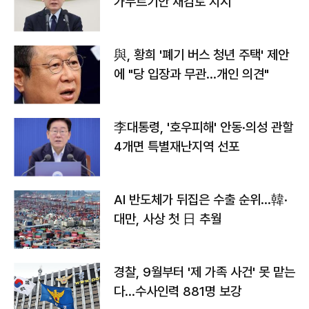
가누르기안 재검토 지시
與, 황희 '폐기 버스 청년 주택' 제안
에 "당 입장과 무관…개인 의견"
李대통령, '호우피해' 안동·의성 관할
4개면 특별재난지역 선포
AI 반도체가 뒤집은 수출 순위…韓·
대만, 사상 첫 日 추월
경찰, 9월부터 '제 가족 사건' 못 맡는
다…수사인력 881명 보강