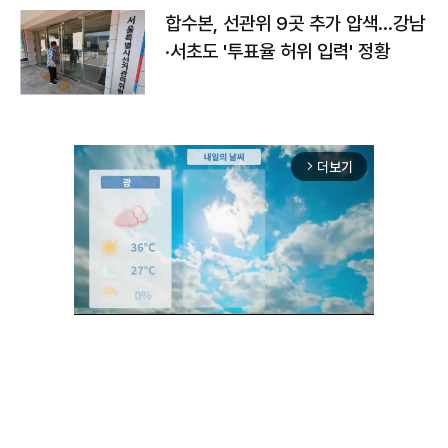
합수본, 선관위 9곳 추가 압색…강남
·서초도 '투표율 허위 입력' 정황
더보기
arrow_forward_ios
Unmute