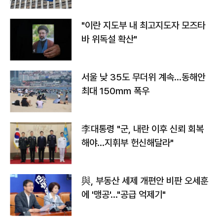
"이란 지도부 내 최고지도자 모즈타
바 위독설 확산"
서울 낮 35도 무더위 계속…동해안
최대 150㎜ 폭우
李대통령 "군, 내란 이후 신뢰 회복
해야…지휘부 헌신해달라"
與, 부동산 세제 개편안 비판 오세훈
에 '맹공'…"공급 억제기"