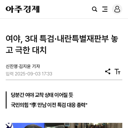
로
아
그
검
전
주
인
색
체
경
메
제
뉴
여야, 3대 특검·내란특별재판부 놓
고 극한 대치
신진영·김지윤 기자
공
텍
입력 2025-09-03 17:33
유
스
트
크
기
당분간 여야 교착 상태 이어질 듯
국민의힘 "李 만남 이전 특검 대응 총력"