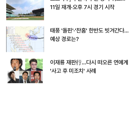
11일 재개·오후 7시 경기 시작
태풍 '돌핀'·'찬홈' 한반도 빗겨간다…
예상 경로는?
이재룡 재판行…다시 떠오른 연예계
'사고 후 미조치' 사례