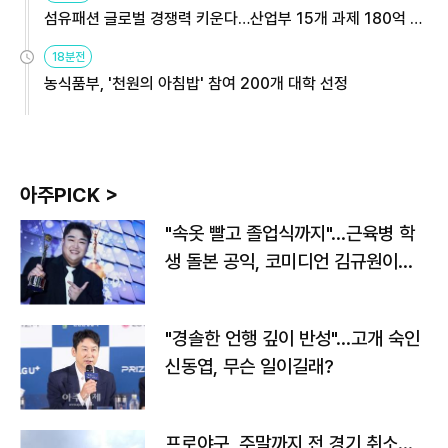
섬유패션 글로벌 경쟁력 키운다…산업부 15개 과제 180억 지
원
18분전
농식품부, '천원의 아침밥' 참여 200개 대학 선정
아주PICK >
"속옷 빨고 졸업식까지"…근육병 학
생 돌본 공익, 코미디언 김규원이었
다
"경솔한 언행 깊이 반성"…고개 숙인
신동엽, 무슨 일이길래?
프로야구, 주말까지 전 경기 취소…