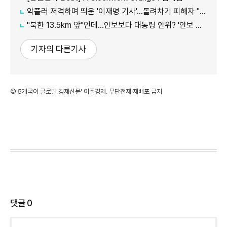
악플러 저격하며 띄운 '이재명 기사'...돌려차기 피해자 "누가 안 읽었나 보라"
"북한 13.5km 앞"인데...안보보다 대통령 안위? '안보 박살' 근황 총정리
기자의 다른기사
©'5개국어 글로벌 경제신문' 아주경제. 무단전재·재배포 금지
댓글
0