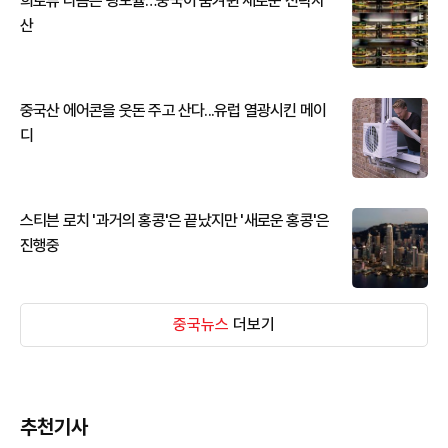
희토류 다음은 광모듈…중국이 움켜쥔 새로운 전략자
산
중국산 에어콘을 웃돈 주고 산다...유럽 열광시킨 메이
디
스티븐 로치 '과거의 홍콩'은 끝났지만 '새로운 홍콩'은
진행중
중국뉴스
더보기
추천기사