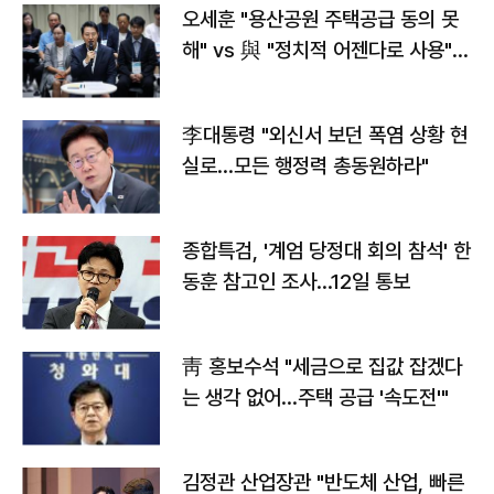
오세훈 "용산공원 주택공급 동의 못
해" vs 與 "정치적 어젠다로 사용"
맞불
李대통령 "외신서 보던 폭염 상황 현
실로…모든 행정력 총동원하라"
종합특검, '계엄 당정대 회의 참석' 한
동훈 참고인 조사...12일 통보
靑 홍보수석 "세금으로 집값 잡겠다
는 생각 없어…주택 공급 '속도전'"
김정관 산업장관 "반도체 산업, 빠른