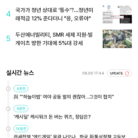
국가가 청년 상대로 '통수'?...청년미
4
래적금 12% 준다더니 "응, 오류야"
두산에너빌리티, SMR 세제 지원·빌
5
게이츠 방한 기대에 5%대 강세
실시간 뉴스
08.06 17:44
UPDATE
4분전
與 "'하늘이법' 여야 공동 발의 괜찮아…그것이 협치"
9분전
'캐시딜' 캐시워크 돈 버는 퀴즈, 정답은?
14분전
관세전쟁 '엔드게임' 윤곽 나오나…한국 新통상정책 교두보 활