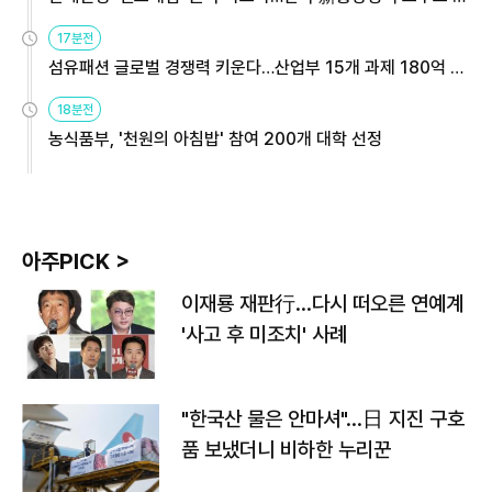
용해야
17분전
섬유패션 글로벌 경쟁력 키운다…산업부 15개 과제 180억 지
원
18분전
농식품부, '천원의 아침밥' 참여 200개 대학 선정
아주PICK >
이재룡 재판行…다시 떠오른 연예계
'사고 후 미조치' 사례
"한국산 물은 안마셔"…日 지진 구호
품 보냈더니 비하한 누리꾼