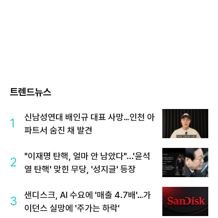
트렌드뉴스
신남성연대 배인규 대표 사망…인천 아
1
파트서 숨진 채 발견
"이재명 탄핵, 얼마 안 남았다"...'윤석
2
열 탄핵' 맞힌 무당, '성지글' 등장
샌디스크, AI 수요에 '매출 4.7배'…가
3
이던스 실망에 '주가는 하락'