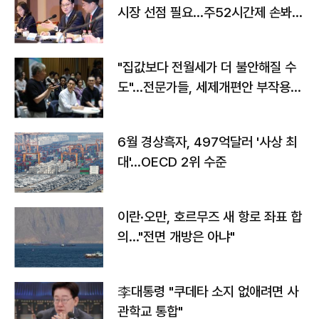
시장 선점 필요…주52시간제 손봐
야"
"집값보다 전월세가 더 불안해질 수
도"…전문가들, 세제개편안 부작용
우려
6월 경상흑자, 497억달러 '사상 최
대'…OECD 2위 수준
이란·오만, 호르무즈 새 항로 좌표 합
의…"전면 개방은 아냐"
李대통령 "쿠데타 소지 없애려면 사
관학교 통합"