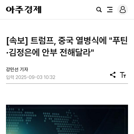
로
아
그
검
전
주
인
색
체
경
메
제
뉴
[속보] 트럼프, 중국 열병식에 "푸틴
·김정은에 안부 전해달라"
강민선 기자
공
텍
입력 2025-09-03 10:32
유
스
트
크
기