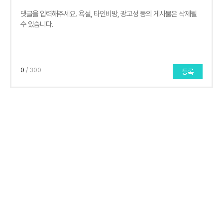
0
/ 300
등록