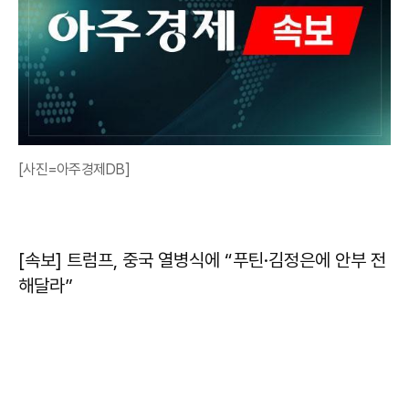
[사진=아주경제DB]
[속보] 트럼프, 중국 열병식에 “푸틴·김정은에 안부 전
해달라”