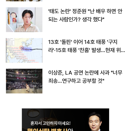
'태도 논란' 정준원 "난 배우 하면 안
되는 사람인가? 생각 했다"
13호 '돌핀' 이어 14호 태풍 '구지
라'·15호 태풍 '찬홈' 발생…현재 위
치와 이동경로는?
이상준, LA 공연 논란에 사과 "너무
죄송…연구하고 공부할 것"