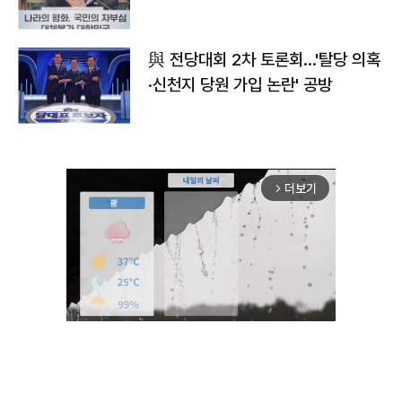
與 전당대회 2차 토론회…'탈당 의혹
·신천지 당원 가입 논란' 공방
더보기
arrow_forward_ios
Unmute