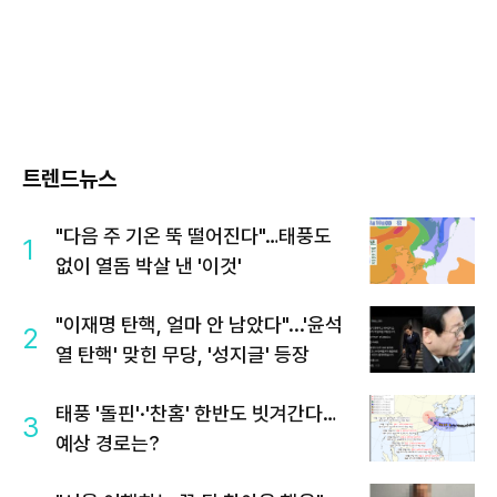
트렌드뉴스
"다음 주 기온 뚝 떨어진다"…태풍도
1
없이 열돔 박살 낸 '이것'
"이재명 탄핵, 얼마 안 남았다"...'윤석
2
열 탄핵' 맞힌 무당, '성지글' 등장
태풍 '돌핀'·'찬홈' 한반도 빗겨간다…
3
예상 경로는?