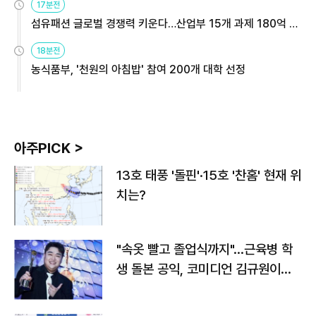
17분전
섬유패션 글로벌 경쟁력 키운다…산업부 15개 과제 180억 지
원
18분전
농식품부, '천원의 아침밥' 참여 200개 대학 선정
아주PICK >
13호 태풍 '돌핀'·15호 '찬홈' 현재 위
치는?
"속옷 빨고 졸업식까지"…근육병 학
생 돌본 공익, 코미디언 김규원이었
다