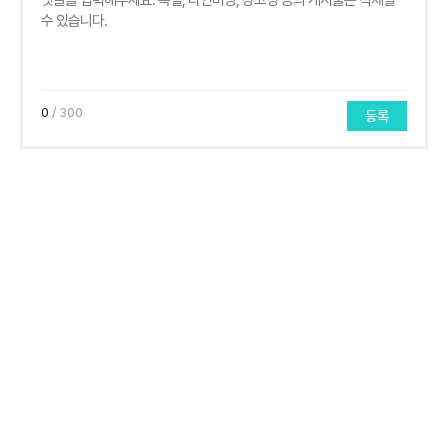
0
/ 300
등록