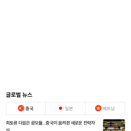
글로벌 뉴스
중국
일본
베트남
희토류 다음은 광모듈…중국이 움켜쥔 새로운 전략자
산