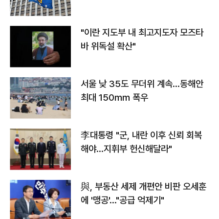
"이란 지도부 내 최고지도자 모즈타
바 위독설 확산"
서울 낮 35도 무더위 계속…동해안
최대 150㎜ 폭우
李대통령 "군, 내란 이후 신뢰 회복
해야…지휘부 헌신해달라"
與, 부동산 세제 개편안 비판 오세훈
에 '맹공'…"공급 억제기"