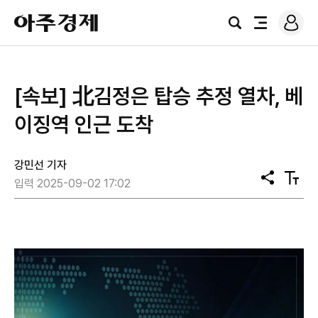
로
아
그
검
전
주
인
색
체
경
메
제
뉴
[속보] 北김정은 탑승 추정 열차, 베
이징역 인근 도착
강민선 기자
공
텍
입력 2025-09-02 17:02
유
스
트
크
기