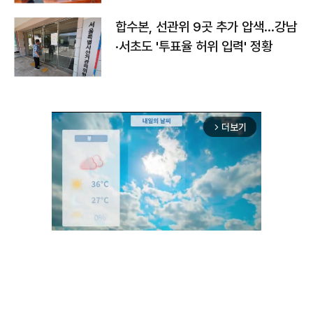
합수본, 선관위 9곳 추가 압색…강남
·서초도 '투표율 허위 입력' 정황
더보기
arrow_forward_ios
Unmute