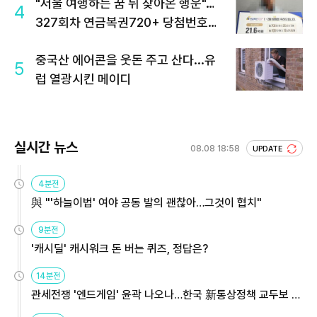
"서울 여행하는 꿈 뒤 찾아온 행운"…
4
327회차 연금복권720+ 당첨번호조
회 주목
중국산 에어콘을 웃돈 주고 산다...유
5
럽 열광시킨 메이디
실시간 뉴스
08.08 18:58
UPDATE
4분전
與 "'하늘이법' 여야 공동 발의 괜찮아…그것이 협치"
9분전
'캐시딜' 캐시워크 돈 버는 퀴즈, 정답은?
14분전
관세전쟁 '엔드게임' 윤곽 나오나…한국 新통상정책 교두보 활
용해야