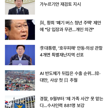
가누르기안 재검토 지시
與, 황희 '폐기 버스 청년 주택' 제안
에 "당 입장과 무관…개인 의견"
李대통령, '호우피해' 안동·의성 관할
4개면 특별재난지역 선포
AI 반도체가 뒤집은 수출 순위…韓·
대만, 사상 첫 日 추월
경찰, 9월부터 '제 가족 사건' 못 맡는
다…수사인력 881명 보강