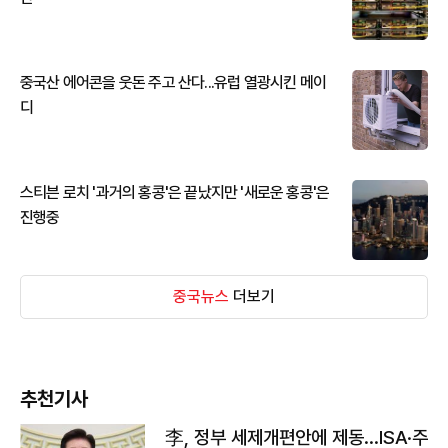
중국산 에어콘을 웃돈 주고 산다...유럽 열광시킨 메이
디
스티븐 로치 '과거의 홍콩'은 끝났지만 '새로운 홍콩'은
진행중
중국뉴스
더보기
추천기사
李, 정부 세제개편안에 제동…ISA·주