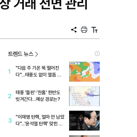
상 거래 전면 관리
공
프
텍
유
린
스
트
트
크
기
트렌드 뉴스
"다음 주 기온 뚝 떨어진
1
다"…태풍도 없이 열돔 박
살 낸 '이것'
태풍 '돌핀'·'찬홈' 한반도
2
빗겨간다…예상 경로는?
"이재명 탄핵, 얼마 안 남았
3
다"...'윤석열 탄핵' 맞힌 무
당, '성지글' 등장