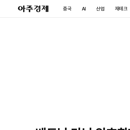
아
중국
AI
산업
재테크
주
경
제