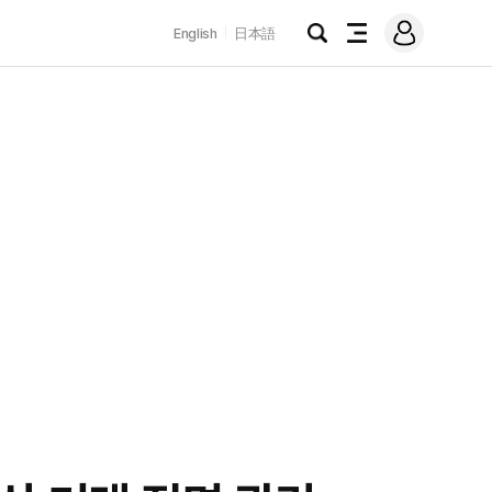
로
English
日本語
그
검
전
인
색
체
메
뉴