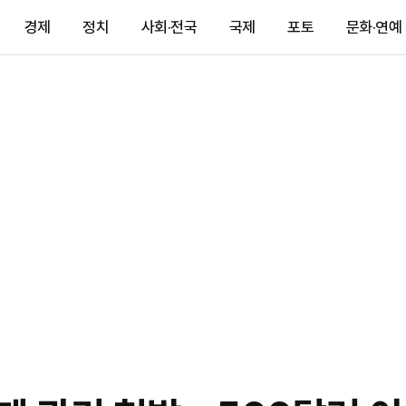
경제
정치
사회·전국
국제
포토
문화·연예