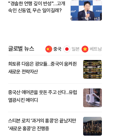
"경솔한 언행 깊이 반성"…고개
숙인 신동엽, 무슨 일이길래?
글로벌 뉴스
중국
일본
베트남
희토류 다음은 광모듈…중국이 움켜쥔
새로운 전략자산
중국산 에어콘을 웃돈 주고 산다...유럽
열광시킨 메이디
스티븐 로치 '과거의 홍콩'은 끝났지만
'새로운 홍콩'은 진행중