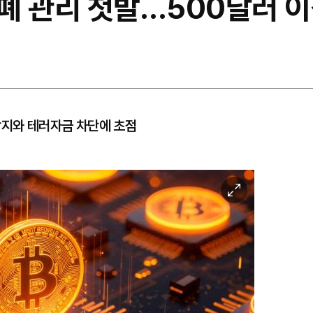
폐 관리 첫발…500달러 이
방지와 테러자금 차단에 초점
이
미
지
확
대