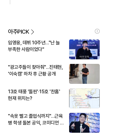
아주PICK
임영웅, 데뷔 10주년…"난 늘
부족한 사람이었다"
"광고주들이 찾아줘"…진태현,
'이숙캠' 하차 후 근황 공개
13호 태풍 '돌핀'·15호 '찬홈'
현재 위치는?
"속옷 빨고 졸업식까지"…근육
병 학생 돌본 공익, 코미디언 김
규원이었다