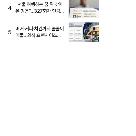
"서울 여행하는 꿈 뒤 찾아
4
온 행운"…327회차 연금
복권720+ 당첨번호조회
주목
버거·커피·치킨까지 줄줄이
5
매물…외식 프랜차이즈
M&A '활기'