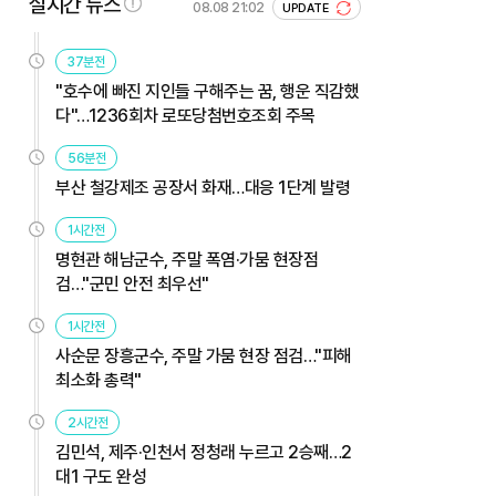
실시간 뉴스
08.08 21:02
UPDATE
37분전
"호수에 빠진 지인들 구해주는 꿈, 행운 직감했
다"…1236회차 로또당첨번호조회 주목
56분전
부산 철강제조 공장서 화재…대응 1단계 발령
1시간전
명현관 해남군수, 주말 폭염·가뭄 현장점
검…"군민 안전 최우선"
1시간전
사순문 장흥군수, 주말 가뭄 현장 점검…"피해
최소화 총력"
2시간전
김민석, 제주·인천서 정청래 누르고 2승째…2
대1 구도 완성