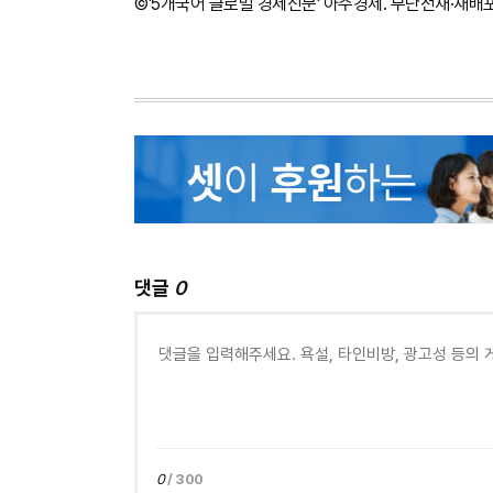
©'5개국어 글로벌 경제신문' 아주경제. 무단전재·재배
댓글
0
0
/ 300