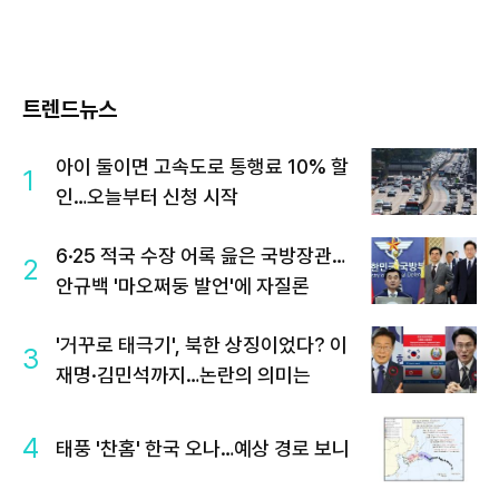
트렌드뉴스
아이 둘이면 고속도로 통행료 10% 할
1
인…오늘부터 신청 시작
6·25 적국 수장 어록 읊은 국방장관…
2
안규백 '마오쩌둥 발언'에 자질론
'거꾸로 태극기', 북한 상징이었다? 이
3
재명·김민석까지…논란의 의미는
4
태풍 '찬홈' 한국 오나…예상 경로 보니