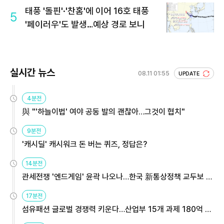
태풍 '돌핀'·'찬홈'에 이어 16호 태풍
5
'페이러우'도 발생…예상 경로 보니
실시간 뉴스
08.11 01:55
UPDATE
4분전
與 "'하늘이법' 여야 공동 발의 괜찮아…그것이 협치"
9분전
'캐시딜' 캐시워크 돈 버는 퀴즈, 정답은?
14분전
관세전쟁 '엔드게임' 윤곽 나오나…한국 新통상정책 교두보 활
용해야
17분전
섬유패션 글로벌 경쟁력 키운다…산업부 15개 과제 180억 지
원