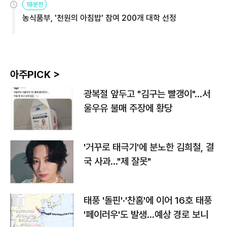
18분전
농식품부, '천원의 아침밥' 참여 200개 대학 선정
아주PICK >
광복절 앞두고 "김구는 빨갱이"…서
울우유 불매 주장에 황당
'거꾸로 태극기'에 분노한 김희철, 결
국 사과…"제 잘못"
태풍 '돌핀'·'찬홈'에 이어 16호 태풍
'페이러우'도 발생…예상 경로 보니