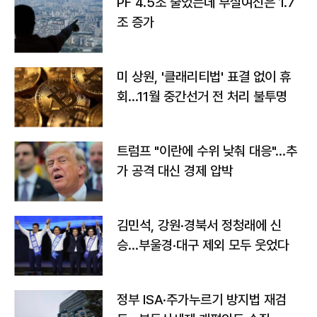
PF 4.5조 줄었는데 부실여신은 1.7
조 증가
미 상원, '클래리티법' 표결 없이 휴
회…11월 중간선거 전 처리 불투명
트럼프 "이란에 수위 낮춰 대응"…추
가 공격 대신 경제 압박
김민석, 강원·경북서 정청래에 신
승…부울경·대구 제외 모두 웃었다
정부 ISA·주가누르기 방지법 재검