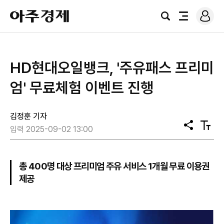
로
아
그
검
전
주
인
색
체
경
메
제
뉴
HD현대오일뱅크, '주유패스 프리미
엄' 무료체험 이벤트 진행
김정훈 기자
공
텍
입력 2025-09-02 13:00
유
스
트
크
기
총 400명 대상 프리미엄 주유 서비스 1개월 무료 이용권
제공