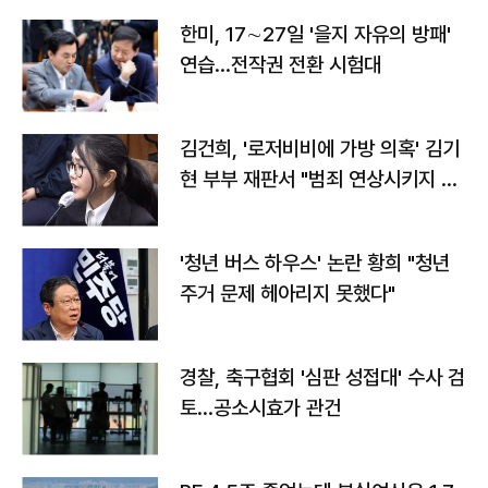
한미, 17∼27일 '을지 자유의 방패'
연습…전작권 전환 시험대
김건희, '로저비비에 가방 의혹' 김기
현 부부 재판서 "범죄 연상시키지 말
라"
'청년 버스 하우스' 논란 황희 "청년
주거 문제 헤아리지 못했다"
경찰, 축구협회 '심판 성접대' 수사 검
토…공소시효가 관건