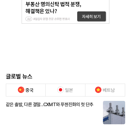
글로벌 뉴스
중국
일본
베트남
같은 출발, 다른 결말...CXMT와 푸젠진화의 첫 단추