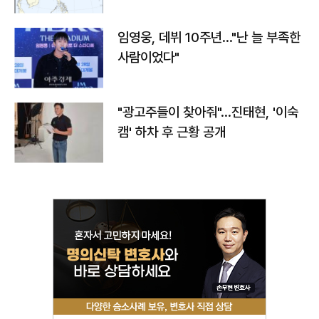
임영웅, 데뷔 10주년…"난 늘 부족한
사람이었다"
"광고주들이 찾아줘"…진태현, '이숙
캠' 하차 후 근황 공개