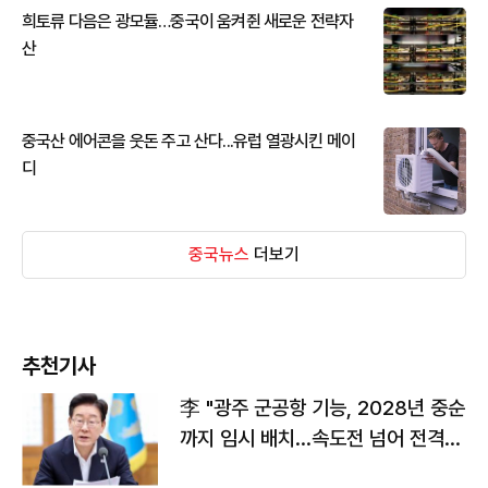
희토류 다음은 광모듈…중국이 움켜쥔 새로운 전략자
산
중국산 에어콘을 웃돈 주고 산다...유럽 열광시킨 메이
디
중국뉴스
더보기
추천기사
李 "광주 군공항 기능, 2028년 중순
까지 임시 배치…속도전 넘어 전격
전"