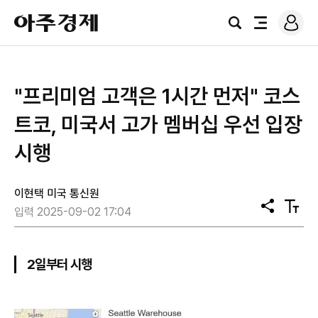
로
아
그
검
전
주
인
색
체
경
메
제
뉴
"프리미엄 고객은 1시간 먼저" 코스
트코, 미국서 고가 멤버십 우선 입장
시행
이현택 미국 통신원
공
텍
입력 2025-09-02 17:04
유
스
트
크
기
2일부터 시행