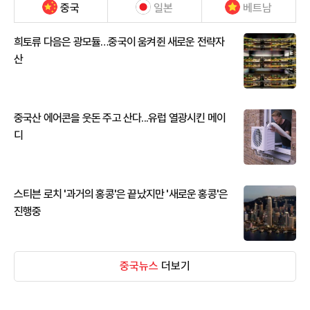
중국
일본
베트남
희토류 다음은 광모듈…중국이 움켜쥔 새로운 전략자
산
중국산 에어콘을 웃돈 주고 산다...유럽 열광시킨 메이
디
스티븐 로치 '과거의 홍콩'은 끝났지만 '새로운 홍콩'은
진행중
중국뉴스
더보기