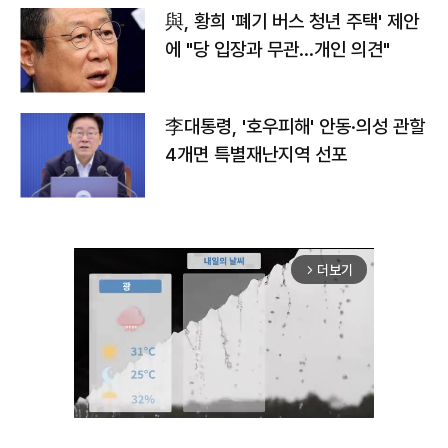
與, 황희 '폐기 버스 청년 주택' 제안
에 "당 입장과 무관…개인 의견"
李대통령, '호우피해' 안동·의성 관할
4개면 특별재난지역 선포
더보기
arrow_forward_ios