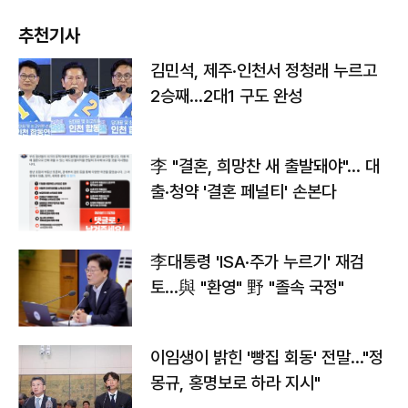
추천기사
김민석, 제주·인천서 정청래 누르고
2승째…2대1 구도 완성
李 "결혼, 희망찬 새 출발돼야"… 대
출·청약 '결혼 페널티' 손본다
李대통령 'ISA·주가 누르기' 재검
토…與 "환영" 野 "졸속 국정"
이임생이 밝힌 '빵집 회동' 전말…"정
몽규, 홍명보로 하라 지시"