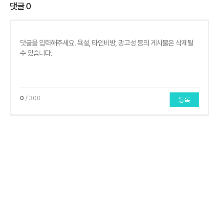
댓글
0
0
/ 300
등록