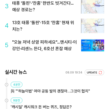
태풍 '돌핀'·'찬홈' 한반도 빗겨간다…
3
예상 경로는?
13호 태풍 '돌핀'·15호 '찬홈' 현재 위
4
치는?
"오늘 저녁 상암 피하세요"…맨시티·이
5
강인·리센느 뜬다, 6호선 혼잡 예상
실시간 뉴스
08.09 19:34
UPDATE
4분전
與 "'하늘이법' 여야 공동 발의 괜찮아…그것이 협치"
9분전
'캐시딜' 캐시워크 돈 버는 퀴즈, 정답은?