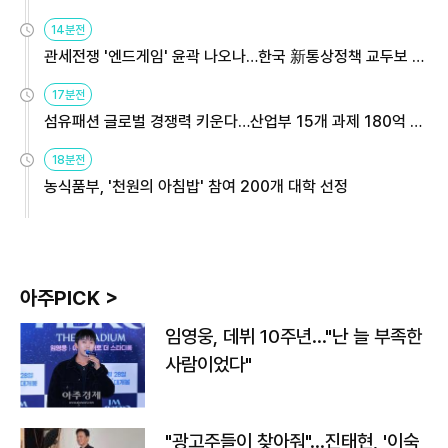
14분전
관세전쟁 '엔드게임' 윤곽 나오나…한국 新통상정책 교두보 활
용해야
17분전
섬유패션 글로벌 경쟁력 키운다…산업부 15개 과제 180억 지
원
18분전
농식품부, '천원의 아침밥' 참여 200개 대학 선정
아주PICK >
임영웅, 데뷔 10주년…"난 늘 부족한
사람이었다"
"광고주들이 찾아줘"…진태현, '이숙