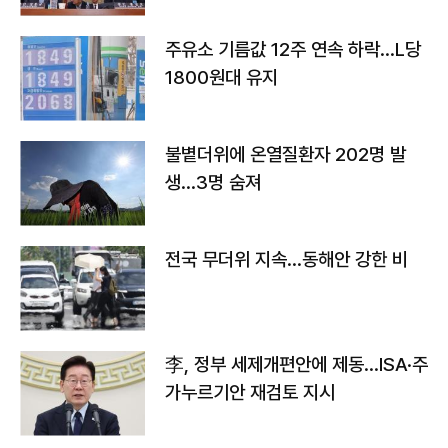
주유소 기름값 12주 연속 하락…L당
1800원대 유지
불볕더위에 온열질환자 202명 발
생…3명 숨져
전국 무더위 지속…동해안 강한 비
李, 정부 세제개편안에 제동…ISA·주
가누르기안 재검토 지시