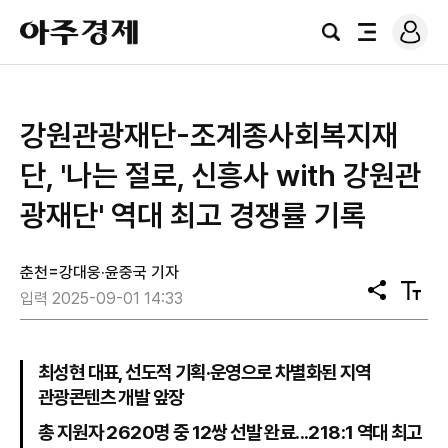
로
아
그
검
전
주
인
색
체
경
메
제
뉴
강원관광재단-조계종사회복지재
단, '나는 절로, 신흥사 with 강원관
광재단' 역대 최고 경쟁률 기록
춘천=강대웅·윤중국 기자
공
텍
입력 2025-09-01 14:33
유
스
트
크
기
최성현 대표, 선도적 기획·운영으로 차별화된 지역
관광콘텐츠 개발 앞장
총 지원자 2620명 중 12쌍 선발 완료...218:1 역대 최고