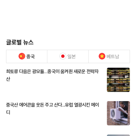
글로벌 뉴스
중국
일본
베트남
희토류 다음은 광모듈…중국이 움켜쥔 새로운 전략자
산
중국산 에어콘을 웃돈 주고 산다...유럽 열광시킨 메이
디