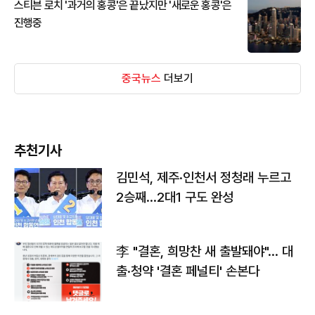
스티븐 로치 '과거의 홍콩'은 끝났지만 '새로운 홍콩'은
진행중
중국뉴스
더보기
추천기사
김민석, 제주·인천서 정청래 누르고
2승째…2대1 구도 완성
李 "결혼, 희망찬 새 출발돼야"… 대
출·청약 '결혼 페널티' 손본다