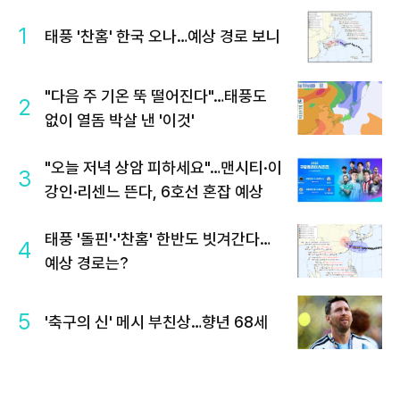
1
태풍 '찬홈' 한국 오나…예상 경로 보니
"다음 주 기온 뚝 떨어진다"…태풍도
2
없이 열돔 박살 낸 '이것'
"오늘 저녁 상암 피하세요"…맨시티·이
3
강인·리센느 뜬다, 6호선 혼잡 예상
태풍 '돌핀'·'찬홈' 한반도 빗겨간다…
4
예상 경로는?
5
'축구의 신' 메시 부친상…향년 68세