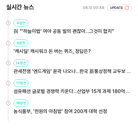
실시간 뉴스
08.10 00:48
UPDATE
4분전
與 "'하늘이법' 여야 공동 발의 괜찮아…그것이 협치"
9분전
'캐시딜' 캐시워크 돈 버는 퀴즈, 정답은?
14분전
관세전쟁 '엔드게임' 윤곽 나오나…한국 新통상정책 교두보 활
용해야
17분전
섬유패션 글로벌 경쟁력 키운다…산업부 15개 과제 180억 지
원
18분전
농식품부, '천원의 아침밥' 참여 200개 대학 선정