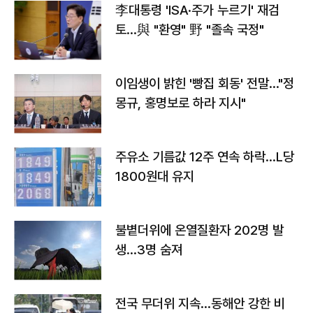
李대통령 'ISA·주가 누르기' 재검
토…與 "환영" 野 "졸속 국정"
이임생이 밝힌 '빵집 회동' 전말…"정
몽규, 홍명보로 하라 지시"
주유소 기름값 12주 연속 하락…L당
1800원대 유지
불볕더위에 온열질환자 202명 발
생…3명 숨져
전국 무더위 지속…동해안 강한 비