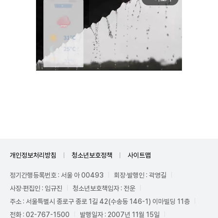
Unmute
개인정보처리방침
청소년보호정책
사이트맵
정기간행등록번호 : 서울 아 00493
회장·발행인 : 곽영길
사장·편집인 : 임규진
청소년보호책임자 : 전운
주소 : 서울특별시 종로구 종로 1길 42(수송동 146-1) 이마빌딩 11층
전화 : 02-767-1500
발행일자 : 2007년 11월 15일