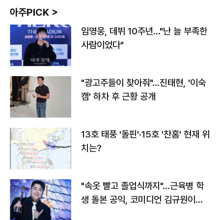
아주PICK >
임영웅, 데뷔 10주년…"난 늘 부족한
사람이었다"
"광고주들이 찾아줘"…진태현, '이숙
캠' 하차 후 근황 공개
13호 태풍 '돌핀'·15호 '찬홈' 현재 위
치는?
"속옷 빨고 졸업식까지"…근육병 학
생 돌본 공익, 코미디언 김규원이었
다