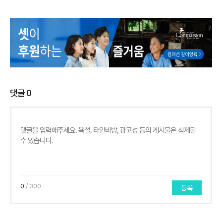
댓글
0
0
/ 300
등록