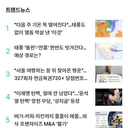
트렌드뉴스
"다음 주 기온 뚝 떨어진다"…태풍도
1
없이 열돔 박살 낸 '이것'
태풍 '돌핀'·'찬홈' 한반도 빗겨간다…
2
예상 경로는?
"서울 여행하는 꿈 뒤 찾아온 행운"…
3
327회차 연금복권720+ 당첨번호조
회 주목
"이재명 탄핵, 얼마 안 남았다"...'윤석
4
열 탄핵' 맞힌 무당, '성지글' 등장
버거·커피·치킨까지 줄줄이 매물…외
5
식 프랜차이즈 M&A '활기'