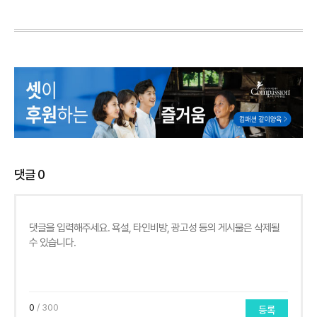
댓글
0
0
/ 300
등록