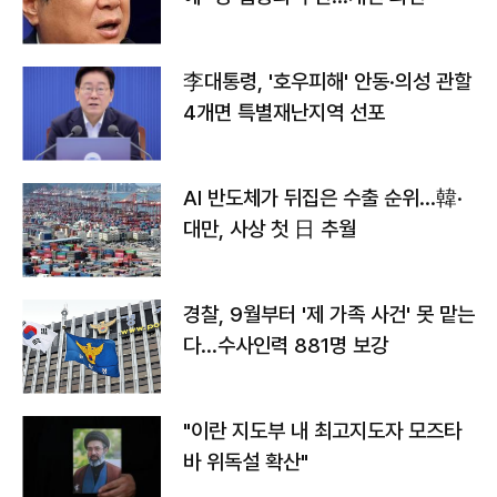
李대통령, '호우피해' 안동·의성 관할
4개면 특별재난지역 선포
AI 반도체가 뒤집은 수출 순위…韓·
대만, 사상 첫 日 추월
경찰, 9월부터 '제 가족 사건' 못 맡는
다…수사인력 881명 보강
"이란 지도부 내 최고지도자 모즈타
바 위독설 확산"