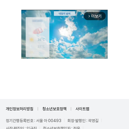
더보기
arrow_forward_ios
Unmute
개인정보처리방침
청소년보호정책
사이트맵
정기간행등록번호 : 서울 아 00493
회장·발행인 : 곽영길
사장·편집인 : 임규진
청소년보호책임자 : 전운