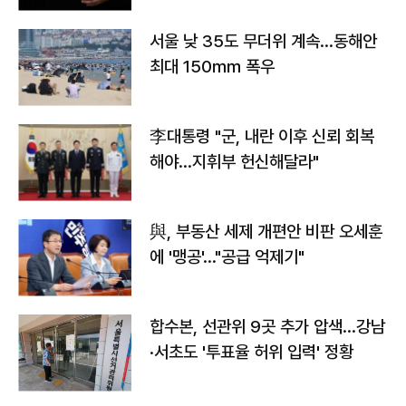
서울 낮 35도 무더위 계속…동해안
최대 150㎜ 폭우
李대통령 "군, 내란 이후 신뢰 회복
해야…지휘부 헌신해달라"
與, 부동산 세제 개편안 비판 오세훈
에 '맹공'…"공급 억제기"
합수본, 선관위 9곳 추가 압색…강남
·서초도 '투표율 허위 입력' 정황