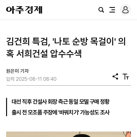
로
아
그
검
전
주
인
색
체
경
메
제
뉴
김건희 특검, '나토 순방 목걸이' 의
혹 서희건설 압수수색
원은미 기자
공
텍
입력 2025-08-11 08:40
유
스
트
크
기
대선 직후 건설사 회장 측근 동일 모델 구매 정황
출시 전 모조품 주장에 '바꿔치기' 가능성도 조사