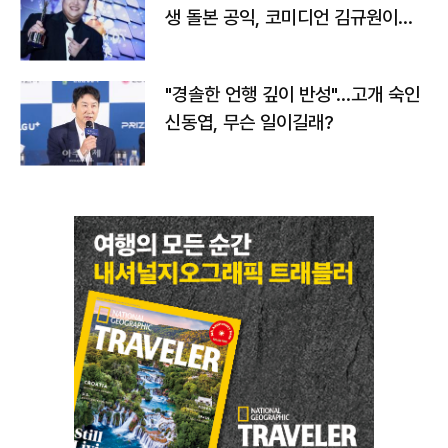
생 돌본 공익, 코미디언 김규원이었
다
"경솔한 언행 깊이 반성"…고개 숙인
신동엽, 무슨 일이길래?