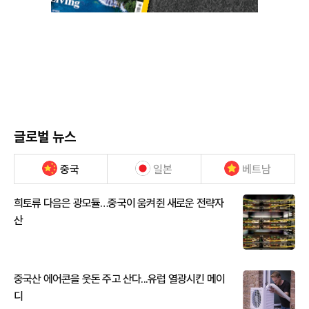
글로벌 뉴스
중국
일본
베트남
희토류 다음은 광모듈…중국이 움켜쥔 새로운 전략자
산
중국산 에어콘을 웃돈 주고 산다...유럽 열광시킨 메이
디