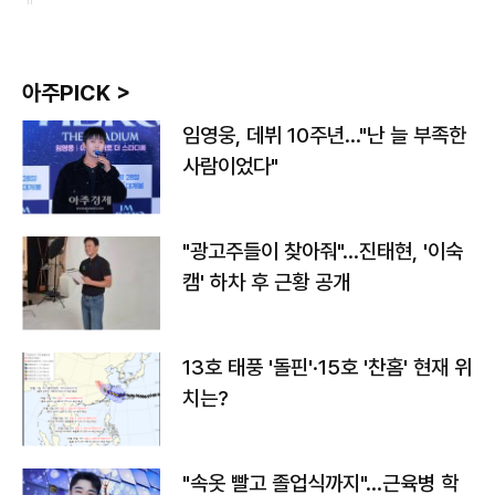
아주PICK >
임영웅, 데뷔 10주년…"난 늘 부족한
사람이었다"
"광고주들이 찾아줘"…진태현, '이숙
캠' 하차 후 근황 공개
13호 태풍 '돌핀'·15호 '찬홈' 현재 위
치는?
"속옷 빨고 졸업식까지"…근육병 학