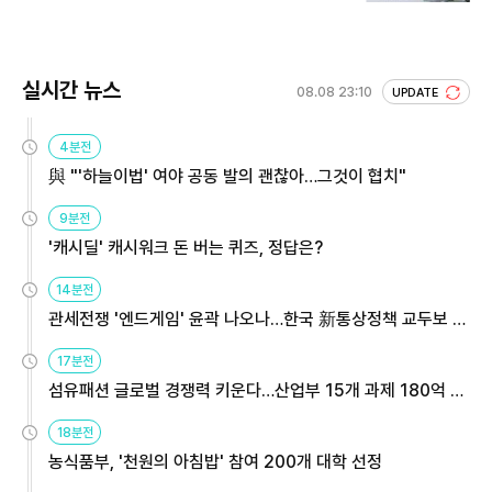
실시간 뉴스
08.08 23:10
UPDATE
4분전
與 "'하늘이법' 여야 공동 발의 괜찮아…그것이 협치"
9분전
'캐시딜' 캐시워크 돈 버는 퀴즈, 정답은?
14분전
관세전쟁 '엔드게임' 윤곽 나오나…한국 新통상정책 교두보 활
용해야
17분전
섬유패션 글로벌 경쟁력 키운다…산업부 15개 과제 180억 지
원
18분전
농식품부, '천원의 아침밥' 참여 200개 대학 선정