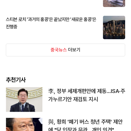
스티븐 로치 '과거의 홍콩'은 끝났지만 '새로운 홍콩'은
진행중
중국뉴스
더보기
추천기사
李, 정부 세제개편안에 제동…ISA·주
가누르기안 재검토 지시
與, 황희 '폐기 버스 청년 주택' 제안
에 "당 입장과 무관…개인 의견"