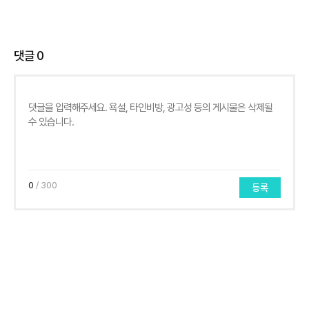
댓글
0
0
/ 300
등록