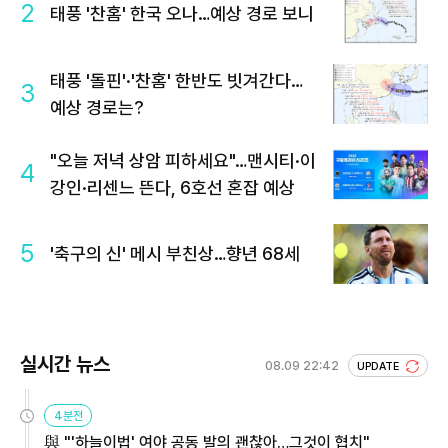
2
태풍 '찬홈' 한국 오나…예상 경로 보니
태풍 '돌핀'·'찬홈' 한반도 빗겨간다…
3
예상 경로는?
"오늘 저녁 상암 피하세요"…맨시티·이
4
강인·리센느 뜬다, 6호선 혼잡 예상
5
'축구의 신' 메시 부친상…향년 68세
실시간 뉴스
08.09 22:42
UPDATE
4분전
與 "'하늘이법' 여야 공동 발의 괜찮아…그것이 협치"