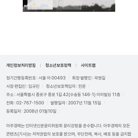
Unmute
개인정보처리방침
청소년보호정책
사이트맵
정기간행등록번호 : 서울 아 00493
회장·발행인 : 곽영길
사장·편집인 : 임규진
청소년보호책임자 : 전운
주소 : 서울특별시 종로구 종로 1길 42(수송동 146-1) 이마빌딩 11층
전화 : 02-767-1500
발행일자 : 2007년 11월 15일
등록일자 : 2008년 01월10일
아주경제는 인터넷신문윤리위원회 윤리강령을 준수합니다. 아주경제의 모든
콘텐츠(기사)는 저작권법의 보호를 받으며, 무단전재, 복사, 배포 등을 금지합