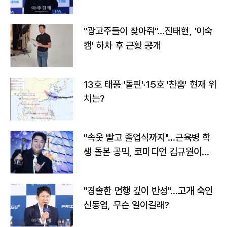
"광고주들이 찾아줘"…진태현, '이숙
캠' 하차 후 근황 공개
13호 태풍 '돌핀'·15호 '찬홈' 현재 위
치는?
"속옷 빨고 졸업식까지"…근육병 학
생 돌본 공익, 코미디언 김규원이었
다
"경솔한 언행 깊이 반성"…고개 숙인
신동엽, 무슨 일이길래?