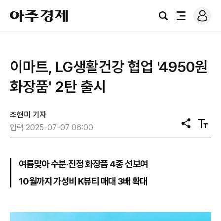
로
아
그
검
전
주
인
색
체
경
메
제
뉴
이마트, LG생활건강 협업 '4950원
화장품' 2탄 출시
조현미 기자
공
텍
입력 2025-07-07 06:00
유
스
트
크
기
여름맞아 수분·진정 화장품 4종 선보여
10월까지 가성비 K뷰티 매대 3배 확대