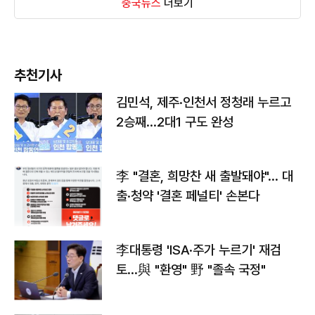
중국뉴스
더보기
추천기사
김민석, 제주·인천서 정청래 누르고
2승째…2대1 구도 완성
李 "결혼, 희망찬 새 출발돼야"… 대
출·청약 '결혼 페널티' 손본다
李대통령 'ISA·주가 누르기' 재검
토…與 "환영" 野 "졸속 국정"