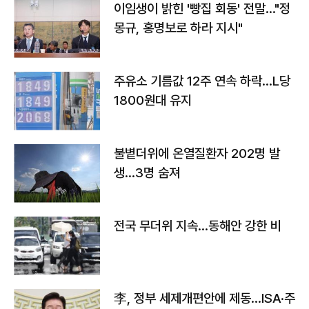
이임생이 밝힌 '빵집 회동' 전말…"정
몽규, 홍명보로 하라 지시"
주유소 기름값 12주 연속 하락…L당
1800원대 유지
불볕더위에 온열질환자 202명 발
생…3명 숨져
전국 무더위 지속…동해안 강한 비
李, 정부 세제개편안에 제동…ISA·주