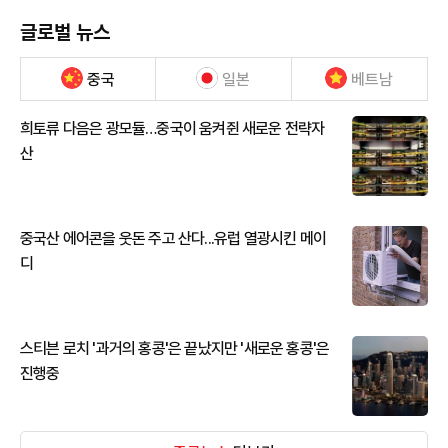
글로벌 뉴스
중국
일본
베트남
희토류 다음은 광모듈…중국이 움켜쥔 새로운 전략자
산
중국산 에어콘을 웃돈 주고 산다...유럽 열광시킨 메이
디
스티븐 로치 '과거의 홍콩'은 끝났지만 '새로운 홍콩'은
진행중