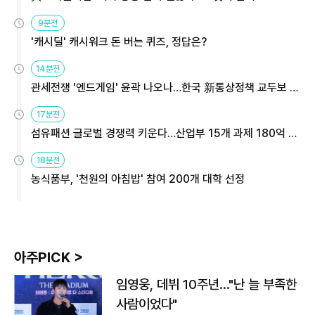
9분전
'캐시딜' 캐시워크 돈 버는 퀴즈, 정답은?
14분전
관세전쟁 '엔드게임' 윤곽 나오나…한국 新통상정책 교두보 활
용해야
17분전
섬유패션 글로벌 경쟁력 키운다…산업부 15개 과제 180억 지
원
18분전
농식품부, '천원의 아침밥' 참여 200개 대학 선정
아주PICK >
임영웅, 데뷔 10주년…"난 늘 부족한
사람이었다"