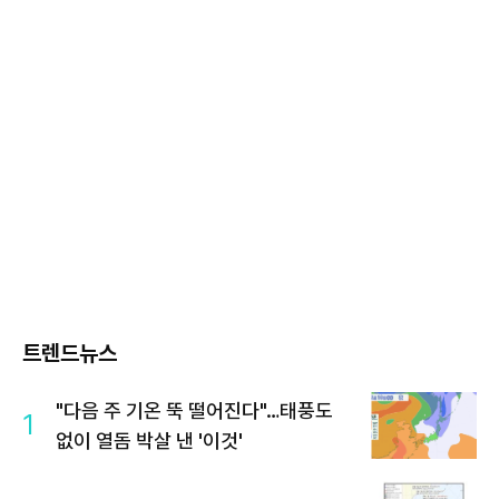
트렌드뉴스
"다음 주 기온 뚝 떨어진다"…태풍도
1
없이 열돔 박살 낸 '이것'