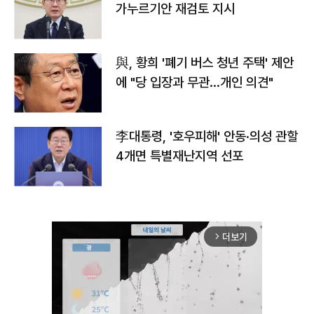
가누르기안 재검토 지시
與, 황희 '폐기 버스 청년 주택' 제안
에 "당 입장과 무관…개인 의견"
李대통령, '호우피해' 안동·의성 관할
4개면 특별재난지역 선포
더보기
arrow_forward_ios