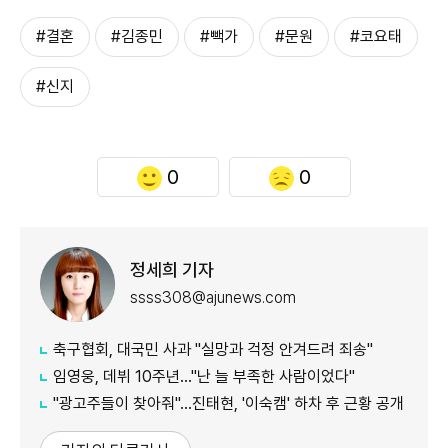
#결혼
#김종민
#빽가
#문원
#코요태
#신지
0
0
정세희 기자
ssss308@ajunews.com
축구협회, 대국민 사과 "실망과 걱정 안겨드려 죄송"
임영웅, 데뷔 10주년…"난 늘 부족한 사람이었다"
"광고주들이 찾아줘"…진태현, '이숙캠' 하차 후 근황 공개