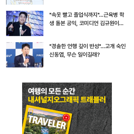
"속옷 빨고 졸업식까지"…근육병 학
생 돌본 공익, 코미디언 김규원이었
다
"경솔한 언행 깊이 반성"…고개 숙인
신동엽, 무슨 일이길래?