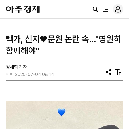
로
아
그
검
전
주
인
색
체
경
메
제
뉴
빽가, 신지♥문원 논란 속…"영원히
함께해야"
정세희 기자
공
텍
입력 2025-07-04 08:14
유
스
트
크
기