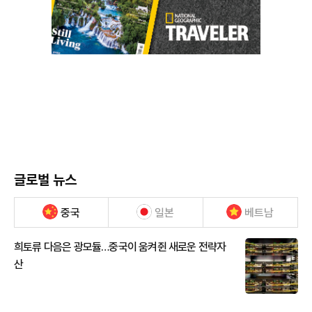
글로벌 뉴스
중국
일본
베트남
희토류 다음은 광모듈…중국이 움켜쥔 새로운 전략자
산