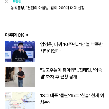
18분전
농식품부, '천원의 아침밥' 참여 200개 대학 선정
아주PICK >
임영웅, 데뷔 10주년…"난 늘 부족한
사람이었다"
"광고주들이 찾아줘"…진태현, '이숙
캠' 하차 후 근황 공개
13호 태풍 '돌핀'·15호 '찬홈' 현재 위
치는?