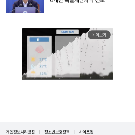
4개면 특별재난지역 선포
더보기
arrow_forward_ios
Unmute
개인정보처리방침
청소년보호정책
사이트맵