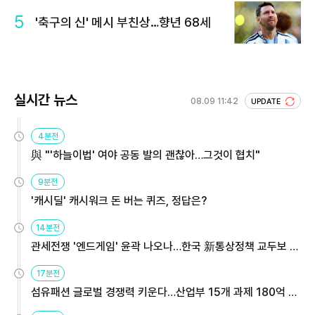
5
'축구의 신' 메시 부친상…향년 68세
실시간 뉴스
08.09 11:42
UPDATE
4분전
與 "'하늘이법' 여야 공동 발의 괜찮아…그것이 협치"
9분전
'캐시딜' 캐시워크 돈 버는 퀴즈, 정답은?
14분전
관세전쟁 '엔드게임' 윤곽 나오나…한국 新통상정책 교두보 활
용해야
17분전
섬유패션 글로벌 경쟁력 키운다…산업부 15개 과제 180억 지
원