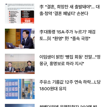
李 "결혼, 희망찬 새 출발돼야"… 대
출·청약 '결혼 페널티' 손본다
李대통령 'ISA·주가 누르기' 재검
토…與 "환영" 野 "졸속 국정"
이임생이 밝힌 '빵집 회동' 전말…"정
몽규, 홍명보로 하라 지시"
주유소 기름값 12주 연속 하락…L당
1800원대 유지