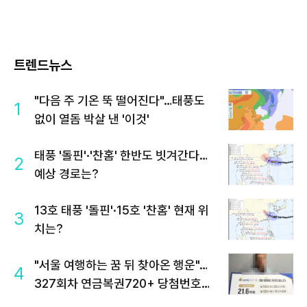
트렌드뉴스
"다음 주 기온 뚝 떨어진다"…태풍도
1
없이 열돔 박살 낸 '이것'
태풍 '돌핀'·'찬홈' 한반도 빗겨간다…
2
예상 경로는?
13호 태풍 '돌핀'·15호 '찬홈' 현재 위
3
치는?
"서울 여행하는 꿈 뒤 찾아온 행운"…
4
327회차 연금복권720+ 당첨번호조
회 주목