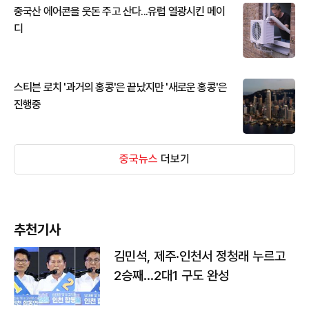
중국산 에어콘을 웃돈 주고 산다...유럽 열광시킨 메이
디
스티븐 로치 '과거의 홍콩'은 끝났지만 '새로운 홍콩'은
진행중
중국뉴스
더보기
추천기사
김민석, 제주·인천서 정청래 누르고
2승째…2대1 구도 완성