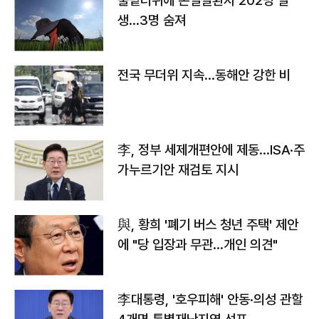
불볕더위에 온열질환자 202명 발
생…3명 숨져
전국 무더위 지속…동해안 강한 비
李, 정부 세제개편안에 제동…ISA·주
가누르기안 재검토 지시
與, 황희 '폐기 버스 청년 주택' 제안
에 "당 입장과 무관…개인 의견"
李대통령, '호우피해' 안동·의성 관할