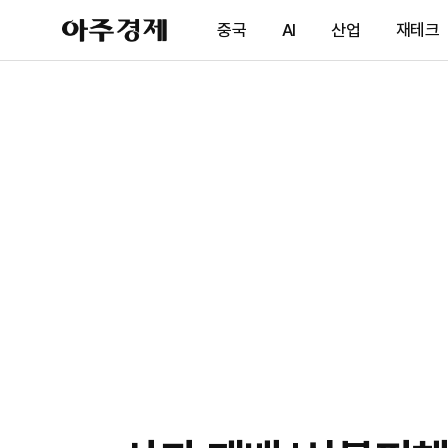
아
중국
AI
산업
재테크
주
경
제