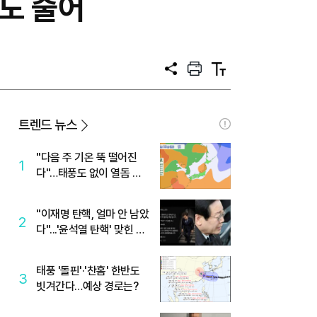
도 줄어
공
프
텍
유
린
스
트
트
크
기
트렌드 뉴스
"다음 주 기온 뚝 떨어진
1
다"…태풍도 없이 열돔 박
살 낸 '이것'
"이재명 탄핵, 얼마 안 남았
2
다"...'윤석열 탄핵' 맞힌 무
당, '성지글' 등장
태풍 '돌핀'·'찬홈' 한반도
3
빗겨간다…예상 경로는?