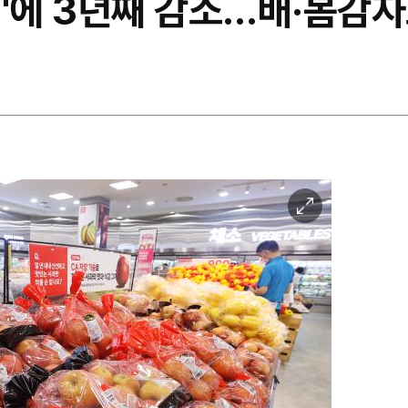
해'에 3년째 감소…배·봄감자
이
미
지
확
대