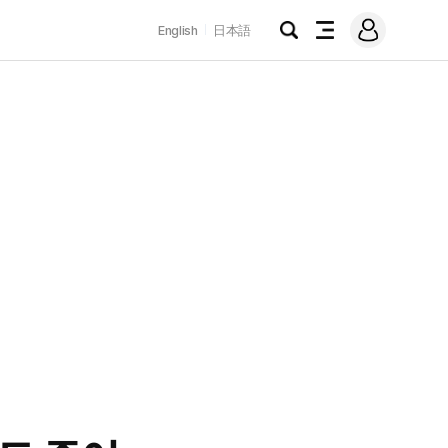
로
English
日本語
그
검
전
인
색
체
메
뉴