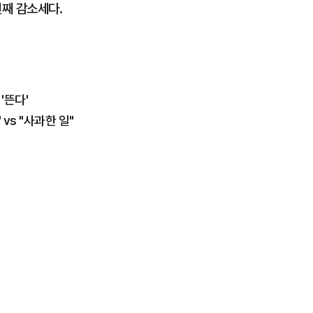
3년째 감소세다.
'뜬다'
vs "사과한 일"