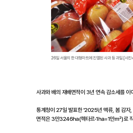
26일 서울의 한 대형마트에 진열된 사과 등 과일.[사진
사과와 배의 재배면적이 3년 연속 감소세를 이
통계청이 27일 발표한 '2025년 맥류, 봄 감자
면적은 3만3246㏊(헥타르·1㏊=1만㎡)로 작