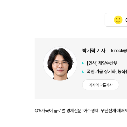
박기락 기자
kirock
[인사] 해양수산부
폭염·가뭄 장기화, 농식
기자의 다른기사
©'5개국어 글로벌 경제신문' 아주경제. 무단전재·재배