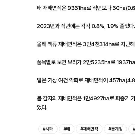
배 재배면적은 9361㏊로 작년보다 60㏊(0.6
2023년과 작년에는 각각 0.8%, 1.9% 줄었다.
올해 맥류 재배면적은 3만4천314㏊로 지난해보
품목별로 보면 보리가 2만5235㏊로 1937㏊(
밀은 기상 여건 악화로 재배면적이 457㏊(4.
봄 감자의 재배면적은 1만4927㏊로 파종기 가
었다.
#사과
#배
#재배면적
#통계청