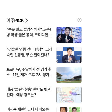
아주PICK
"속옷 빨고 졸업식까지"…근육
병 학생 돌본 공익, 코미디언 김
규원이었다
"경솔한 언행 깊이 반성"…고개
숙인 신동엽, 무슨 일이길래?
프로야구, 주말까지 전 경기 취
소…11일 재개·오후 7시 경기
시작
태풍 '돌핀'·'찬홈' 한반도 빗겨
간다…예상 경로는?
이재룡 재판行…다시 떠오른