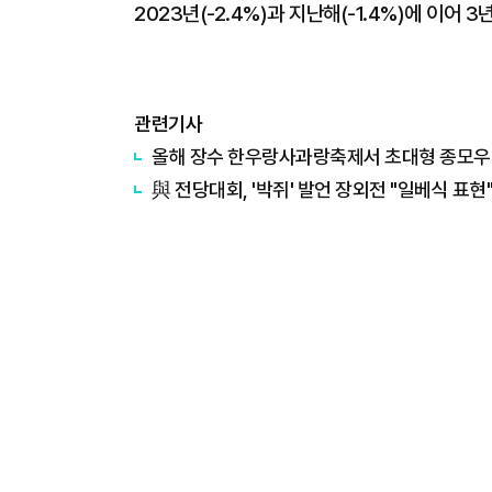
2023년(-2.4%)과 지난해(-1.4%)에 이어 
관련기사
올해 장수 한우랑사과랑축제서 초대형 종모우 
與 전당대회, '박쥐' 발언 장외전 "일베식 표현" 