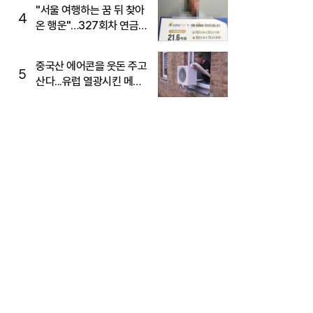
"서울 여행하는 꿈 뒤 찾아
4
온 행운"…327회차 연금
복권720+ 당첨번호조회
주목
중국산 에어콘을 웃돈 주고
5
산다...유럽 열광시킨 메이
디