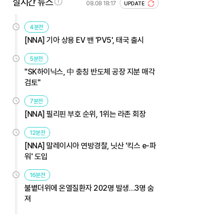
실시간 뉴스
08.08 18:17
UPDATE
4분전
[NNA] 기아 상용 EV 밴 'PV5', 태국 출시
5분전
"SK하이닉스, 中 충칭 반도체 공장 지분 매각
검토"
7분전
[NNA] 필리핀 부호 순위, 1위는 라존 회장
12분전
[NNA] 말레이시아 연방경찰, 닛산 '킥스 e-파
워' 도입
16분전
불볕더위에 온열질환자 202명 발생…3명 숨
져