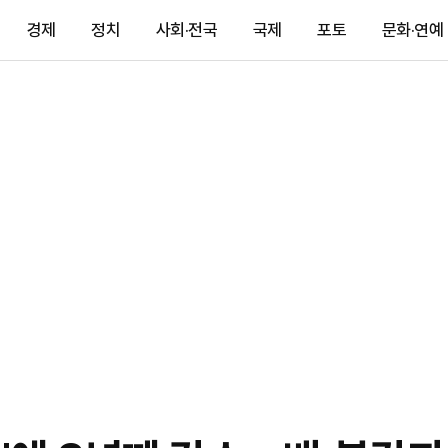
경제
정치
사회·전국
국제
포토
문화·연예