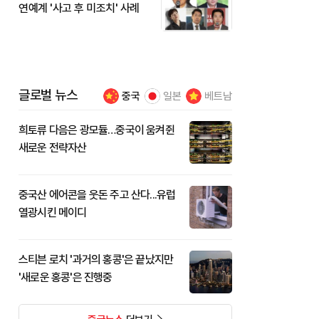
연예계 '사고 후 미조치' 사례
글로벌 뉴스
중국
일본
베트남
희토류 다음은 광모듈…중국이 움켜쥔
새로운 전략자산
중국산 에어콘을 웃돈 주고 산다...유럽
열광시킨 메이디
스티븐 로치 '과거의 홍콩'은 끝났지만
'새로운 홍콩'은 진행중