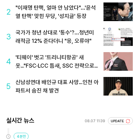
"이재명 탄핵, 얼마 안 남았다"...'윤석
2
열 탄핵' 맞힌 무당, '성지글' 등장
국가가 청년 상대로 '통수'?...청년미
3
래적금 12% 준다더니 "응, 오류야"
'티웨이' 벗고 '트리니티항공' 새
4
옷…"FSC·LCC 틈새, SSC 전략으로
공략"
신남성연대 배인규 대표 사망…인천 아
5
파트서 숨진 채 발견
실시간 뉴스
08.07 11:39
UPDATE
4분전