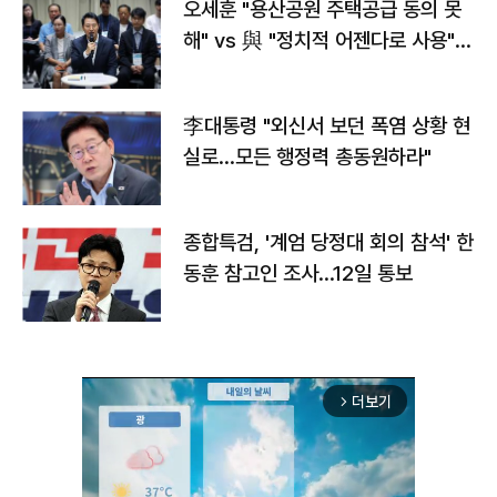
오세훈 "용산공원 주택공급 동의 못
해" vs 與 "정치적 어젠다로 사용"
맞불
李대통령 "외신서 보던 폭염 상황 현
실로…모든 행정력 총동원하라"
종합특검, '계엄 당정대 회의 참석' 한
동훈 참고인 조사...12일 통보
더보기
arrow_forward_ios