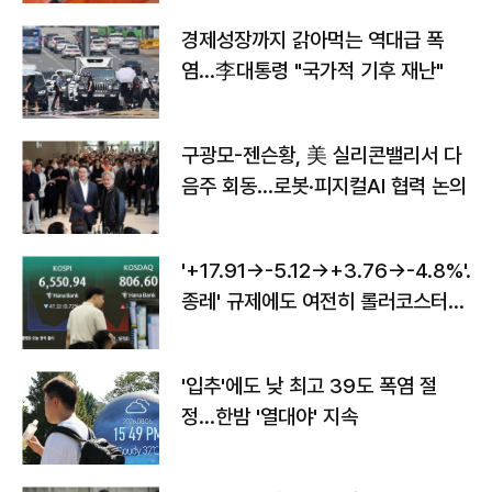
경제성장까지 갉아먹는 역대급 폭
염…李대통령 "국가적 기후 재난"
구광모-젠슨황, 美 실리콘밸리서 다
음주 회동…로봇·피지컬AI 협력 논의
'+17.91→-5.12→+3.76→-4.8%'…'
종레' 규제에도 여전히 롤러코스터
타는 코스피
'입추'에도 낮 최고 39도 폭염 절
정…한밤 '열대야' 지속