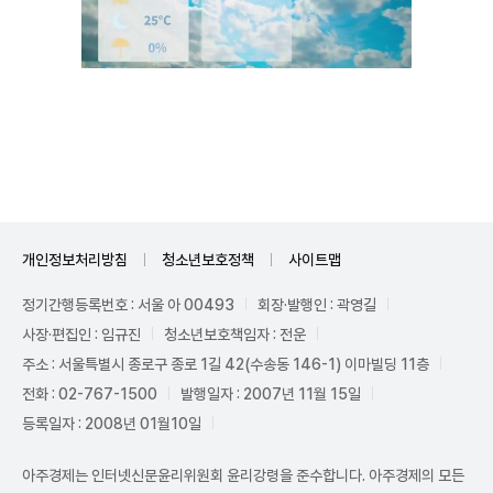
Unmute
개인정보처리방침
청소년보호정책
사이트맵
정기간행등록번호 : 서울 아 00493
회장·발행인 : 곽영길
사장·편집인 : 임규진
청소년보호책임자 : 전운
주소 : 서울특별시 종로구 종로 1길 42(수송동 146-1) 이마빌딩 11층
전화 : 02-767-1500
발행일자 : 2007년 11월 15일
등록일자 : 2008년 01월10일
아주경제는 인터넷신문윤리위원회 윤리강령을 준수합니다. 아주경제의 모든