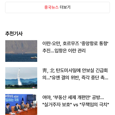
중국뉴스
더보기
추천기사
이란·오만, 호르무즈 '중앙항로 통항'
추진…입항은 이란 관리
靑, 北 탄도미사일에 안보실 긴급회
의…"유엔 결의 위반, 즉각 중단 촉
구"
여야, '부동산 세제 개편안' 공방…
"실거주자 보호" vs "무책임의 극치"