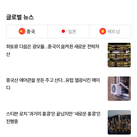
글로벌 뉴스
중국
일본
베트남
희토류 다음은 광모듈…중국이 움켜쥔 새로운 전략자
산
중국산 에어콘을 웃돈 주고 산다...유럽 열광시킨 메이
디
스티븐 로치 '과거의 홍콩'은 끝났지만 '새로운 홍콩'은
진행중