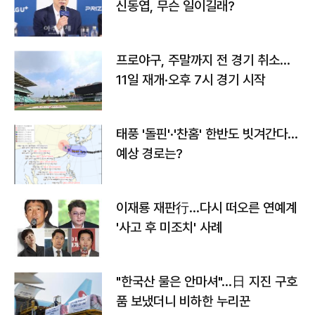
신동엽, 무슨 일이길래?
프로야구, 주말까지 전 경기 취소…
11일 재개·오후 7시 경기 시작
태풍 '돌핀'·'찬홈' 한반도 빗겨간다…
예상 경로는?
이재룡 재판行…다시 떠오른 연예계
'사고 후 미조치' 사례
"한국산 물은 안마셔"…日 지진 구호
품 보냈더니 비하한 누리꾼