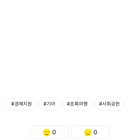
#경제지원
#기아
#초록여행
#사회공헌
0
0