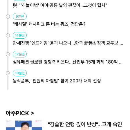
與 "'하늘이법' 여야 공동 발의 괜찮아…그것이 협치"
9분전
'캐시딜' 캐시워크 돈 버는 퀴즈, 정답은?
14분전
관세전쟁 '엔드게임' 윤곽 나오나…한국 新통상정책 교두보 활
용해야
17분전
섬유패션 글로벌 경쟁력 키운다…산업부 15개 과제 180억 지
원
18분전
농식품부, '천원의 아침밥' 참여 200개 대학 선정
아주PICK >
"경솔한 언행 깊이 반성"…고개 숙인