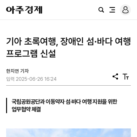
로
아
그
검
전
주
인
색
체
경
메
제
뉴
기아 초록여행, 장애인 섬·바다 여행
프로그램 신설
한지연 기자
공
텍
입력 2025-06-26 16:24
유
스
트
크
기
국립공원공단과 이동약자 섬·바다 여행 지원을 위한
업무협약 체결