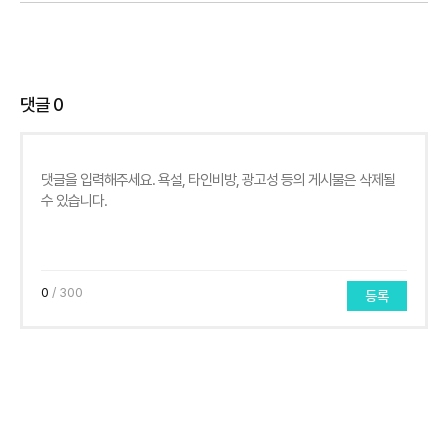
댓글
0
0
/ 300
등록