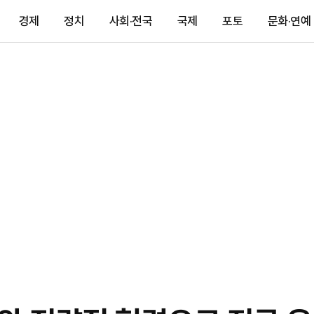
경제
정치
사회·전국
국제
포토
문화·연예