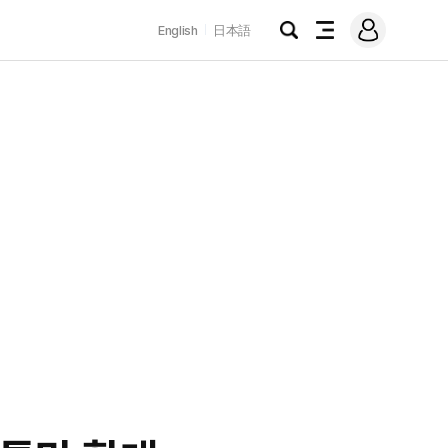
로
English
日本語
그
검
전
인
색
체
메
뉴