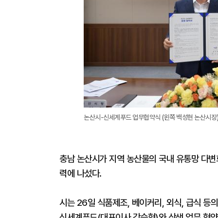
논산시-신세계푸드 업무협약식 (왼쪽 백성현 논산시장)
충남 논산시가 지역 농산물의 국내 유통망 다변
력에 나섰다.
시는 26일 식품제조, 베이커리, 외식, 급식
신세계푸드(대표이사 강승협)와 상생 업무 협약