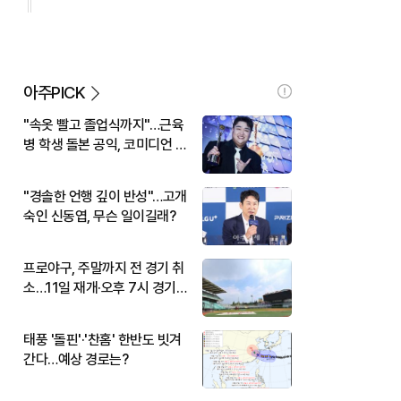
아주PICK
"속옷 빨고 졸업식까지"…근육
병 학생 돌본 공익, 코미디언 김
규원이었다
"경솔한 언행 깊이 반성"…고개
숙인 신동엽, 무슨 일이길래?
프로야구, 주말까지 전 경기 취
소…11일 재개·오후 7시 경기
시작
태풍 '돌핀'·'찬홈' 한반도 빗겨
간다…예상 경로는?