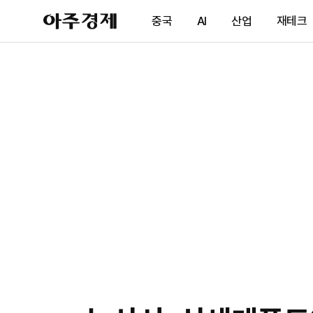
아
중국
AI
산업
재테크
주
경
제