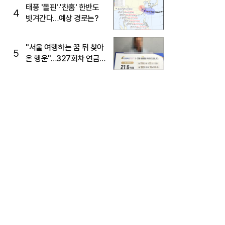
태풍 '돌핀'·'찬홈' 한반도
4
빗겨간다…예상 경로는?
"서울 여행하는 꿈 뒤 찾아
5
온 행운"…327회차 연금
복권720+ 당첨번호조회
주목