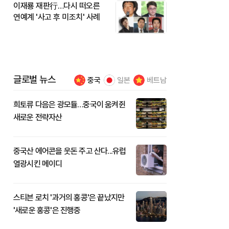
이재룡 재판行…다시 떠오른
연예계 '사고 후 미조치' 사례
글로벌 뉴스
중국
일본
베트남
희토류 다음은 광모듈…중국이 움켜쥔
새로운 전략자산
중국산 에어콘을 웃돈 주고 산다...유럽
열광시킨 메이디
스티븐 로치 '과거의 홍콩'은 끝났지만
'새로운 홍콩'은 진행중