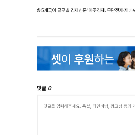
©'5개국어 글로벌 경제신문' 아주경제. 무단전재·재배
댓글
0