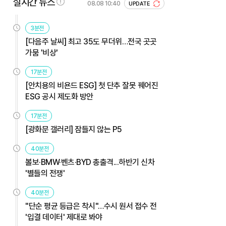
실시간 뉴스
08.08 10:40
UPDATE
3분전
[다음주 날씨] 최고 35도 무더위…전국 곳곳
가뭄 '비상'
17분전
[안치용의 비욘드 ESG] 첫 단추 잘못 꿰어진
ESG 공시 제도화 방안
17분전
[광화문 갤러리] 잠들지 않는 P5
40분전
볼보·BMW·벤츠·BYD 총출격...하반기 신차
'별들의 전쟁'
40분전
"단순 평균 등급은 착시"…수시 원서 접수 전
'입결 데이터' 제대로 봐야