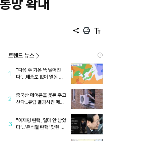
유통망 확대
공
프
텍
유
린
스
트
트
크
기
트렌드 뉴스
"다음 주 기온 뚝 떨어진
1
다"…태풍도 없이 열돔 박
살 낸 '이것'
중국산 에어콘을 웃돈 주고
2
산다...유럽 열광시킨 메이
디
"이재명 탄핵, 얼마 안 남았
3
다"...'윤석열 탄핵' 맞힌 무
당, '성지글' 등장