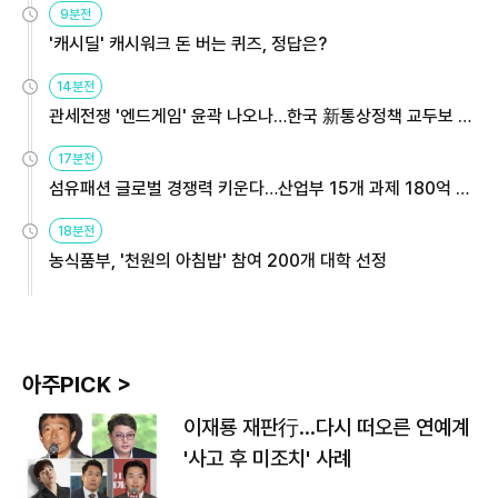
9분전
'캐시딜' 캐시워크 돈 버는 퀴즈, 정답은?
14분전
관세전쟁 '엔드게임' 윤곽 나오나…한국 新통상정책 교두보 활
용해야
17분전
섬유패션 글로벌 경쟁력 키운다…산업부 15개 과제 180억 지
원
18분전
농식품부, '천원의 아침밥' 참여 200개 대학 선정
아주PICK >
이재룡 재판行…다시 떠오른 연예계
'사고 후 미조치' 사례