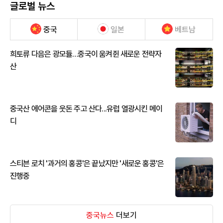
글로벌 뉴스
중국
일본
베트남
희토류 다음은 광모듈…중국이 움켜쥔 새로운 전략자
산
중국산 에어콘을 웃돈 주고 산다...유럽 열광시킨 메이
디
스티븐 로치 '과거의 홍콩'은 끝났지만 '새로운 홍콩'은
진행중
중국뉴스
더보기