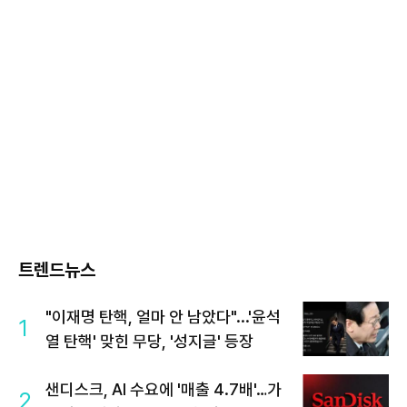
트렌드뉴스
"이재명 탄핵, 얼마 안 남았다"...'윤석
1
열 탄핵' 맞힌 무당, '성지글' 등장
샌디스크, AI 수요에 '매출 4.7배'…가
2