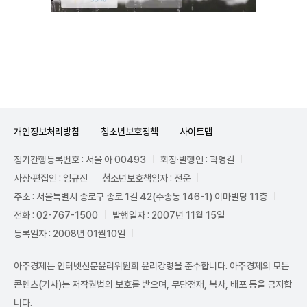
Unmute
개인정보처리방침
청소년보호정책
사이트맵
정기간행등록번호 : 서울 아 00493
회장·발행인 : 곽영길
사장·편집인 : 임규진
청소년보호책임자 : 전운
주소 : 서울특별시 종로구 종로 1길 42(수송동 146-1) 이마빌딩 11층
전화 : 02-767-1500
발행일자 : 2007년 11월 15일
등록일자 : 2008년 01월10일
아주경제는 인터넷신문윤리위원회 윤리강령을 준수합니다. 아주경제의 모든
콘텐츠(기사)는 저작권법의 보호를 받으며, 무단전재, 복사, 배포 등을 금지합
니다.