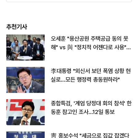
추천기사
오세훈 "용산공원 주택공급 동의 못
해" vs 與 "정치적 어젠다로 사용"
맞불
李대통령 "외신서 보던 폭염 상황 현
실로…모든 행정력 총동원하라"
종합특검, '계엄 당정대 회의 참석' 한
동훈 참고인 조사...12일 통보
靑 홍보수석 "세금으로 집값 잡겠다