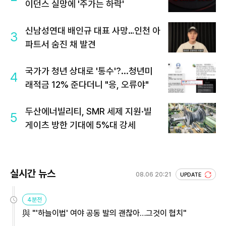
이던스 실망에 '주가는 하락'
신남성연대 배인규 대표 사망…인천 아
3
파트서 숨진 채 발견
국가가 청년 상대로 '통수'?...청년미
4
래적금 12% 준다더니 "응, 오류야"
두산에너빌리티, SMR 세제 지원·빌
5
게이츠 방한 기대에 5%대 강세
실시간 뉴스
08.06 20:21
UPDATE
4분전
與 "'하늘이법' 여야 공동 발의 괜찮아…그것이 협치"