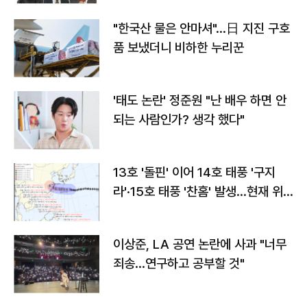
"한국산 물은 안마셔"…日 지진 구호
품 보냈더니 비하한 누리꾼
'태도 논란' 정준원 "난 배우 하면 안
되는 사람인가? 생각 했다"
13호 '돌핀' 이어 14호 태풍 '구지
라'·15호 태풍 '찬홈' 발생…현재 위
치와 이동경로는?
이상준, LA 공연 논란에 사과 "너무
죄송…연구하고 공부할 것"