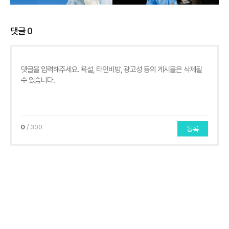
댓글
0
0
/ 300
등록