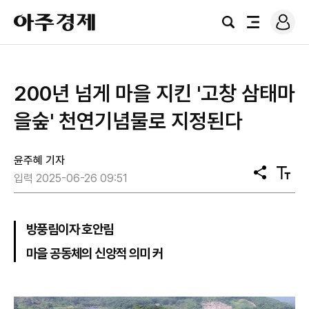
로
아
그
검
전
주
인
색
체
경
메
제
뉴
200년 넘게 마을 지킨 '고창 삼태마
을숲' 천연기념물로 지정된다
윤주혜 기자
공
텍
입력 2025-06-26 09:51
유
스
트
크
기
방풍림이자 호안림
마을 공동체의 신앙적 의미 커