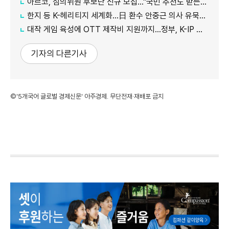
아르코, 심의위원 후보단 신규 모집…"국민 추천도 받는다"
한지 등 K-헤리티지 세계화…日 환수 안중근 의사 유묵도 공개
대작 게임 육성에 OTT 제작비 지원까지…정부, K-IP 육성에 '승부수'
기자의 다른기사
©'5개국어 글로벌 경제신문' 아주경제. 무단전재·재배포 금지