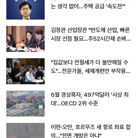
는 생각 없어…주택 공급 '속도전'"
김정관 산업장관 "반도체 산업, 빠른
시장 선점 필요…주52시간제 손봐
야"
"집값보다 전월세가 더 불안해질 수
도"…전문가들, 세제개편안 부작용
우려
6월 경상흑자, 497억달러 '사상 최
대'…OECD 2위 수준
이란·오만, 호르무즈 새 항로 좌표 합
의…"전면 개방은 아냐"