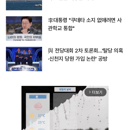
李대통령 "쿠데타 소지 없애려면 사
관학교 통합"
與 전당대회 2차 토론회…'탈당 의혹
·신천지 당원 가입 논란' 공방
더보기
arrow_forward_ios