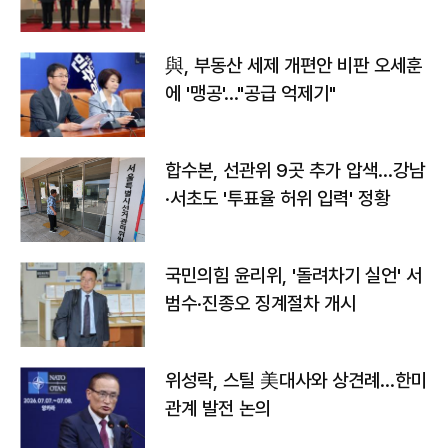
與, 부동산 세제 개편안 비판 오세훈
에 '맹공'…"공급 억제기"
합수본, 선관위 9곳 추가 압색…강남
·서초도 '투표율 허위 입력' 정황
국민의힘 윤리위, '돌려차기 실언' 서
범수·진종오 징계절차 개시
위성락, 스틸 美대사와 상견례…한미
관계 발전 논의