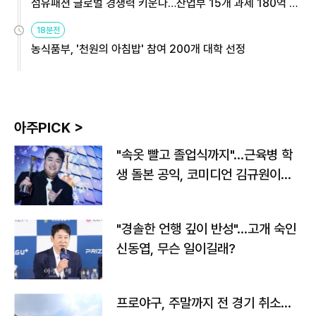
섬유패션 글로벌 경쟁력 키운다…산업부 15개 과제 180억 지
원
18분전
농식품부, '천원의 아침밥' 참여 200개 대학 선정
아주PICK >
"속옷 빨고 졸업식까지"…근육병 학
생 돌본 공익, 코미디언 김규원이었
다
"경솔한 언행 깊이 반성"…고개 숙인
신동엽, 무슨 일이길래?
프로야구, 주말까지 전 경기 취소…