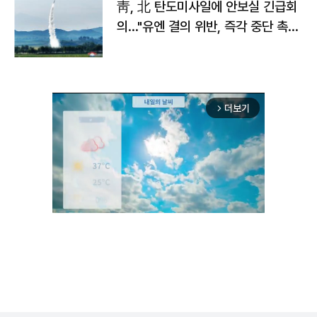
靑, 北 탄도미사일에 안보실 긴급회
의…"유엔 결의 위반, 즉각 중단 촉
구"
더보기
arrow_forward_ios
Unmute