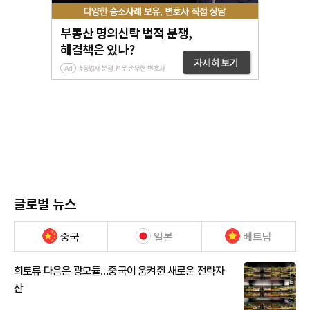
글로벌 뉴스
중국
일본
베트남
희토류 다음은 광모듈…중국이 움켜쥔 새로운 전략자
산