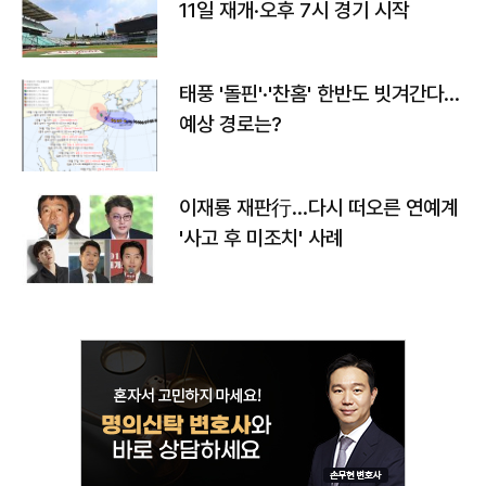
11일 재개·오후 7시 경기 시작
태풍 '돌핀'·'찬홈' 한반도 빗겨간다…
예상 경로는?
이재룡 재판行…다시 떠오른 연예계
'사고 후 미조치' 사례