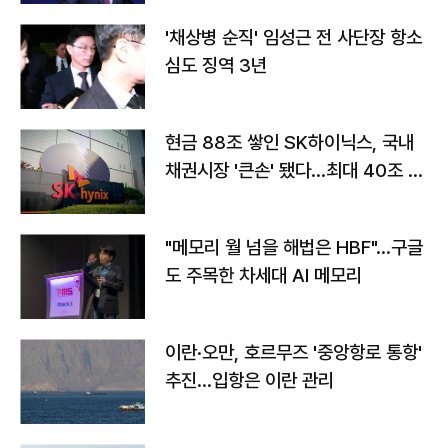
'채상병 순직' 임성근 전 사단장 항소
심도 징역 3년
현금 88조 쌓인 SK하이닉스, 국내
채권시장 '큰손' 됐다…최대 40조 투
자
"메모리 월 넘을 해법은 HBF"…구글
도 주목한 차세대 AI 메모리
이란·오만, 호르무즈 '중앙항로 통항'
추진…입항은 이란 관리