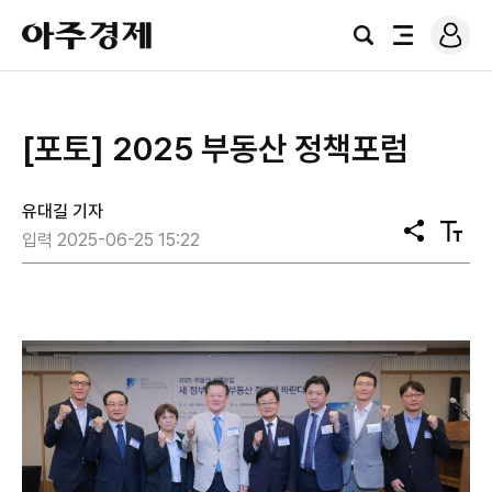
로
아
그
검
전
주
인
색
체
경
메
제
뉴
[포토] 2025 부동산 정책포럼
유대길 기자
공
텍
입력 2025-06-25 15:22
유
스
트
크
기