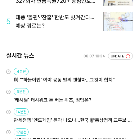
327회차 연금복권720+ 당첨번호조
회 주목
태풍 '돌핀'·'찬홈' 한반도 빗겨간다…
5
예상 경로는?
실시간 뉴스
08.07 18:34
UPDATE
4분전
與 "'하늘이법' 여야 공동 발의 괜찮아…그것이 협치"
9분전
'캐시딜' 캐시워크 돈 버는 퀴즈, 정답은?
14분전
관세전쟁 '엔드게임' 윤곽 나오나…한국 新통상정책 교두보 활
용해야
17분전