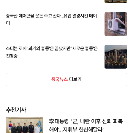
중국산 에어콘을 웃돈 주고 산다...유럽 열광시킨 메이
디
스티븐 로치 '과거의 홍콩'은 끝났지만 '새로운 홍콩'은
진행중
중국뉴스
더보기
추천기사
李대통령 "군, 내란 이후 신뢰 회복
해야…지휘부 헌신해달라"