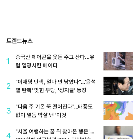
트렌드뉴스
중국산 에어콘을 웃돈 주고 산다...유
1
럽 열광시킨 메이디
"이재명 탄핵, 얼마 안 남았다"...'윤석
2
열 탄핵' 맞힌 무당, '성지글' 등장
"다음 주 기온 뚝 떨어진다"…태풍도
3
없이 열돔 박살 낸 '이것'
"서울 여행하는 꿈 뒤 찾아온 행운"…
4