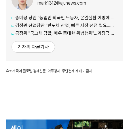
mark1312@ajunews.com
송미령 장관 "농업인·외국인 노동자, 온열질환 예방에 가용자원 총동원"
김정관 산업장관 "반도체 산업, 빠른 시장 선점 필요…주52시간제 손봐야"
공정위 "국고채 담합, 매우 중대한 위법행위"...과징금 최대 15조원 전망
기자의 다른기사
©'5개국어 글로벌 경제신문' 아주경제. 무단전재·재배포 금지