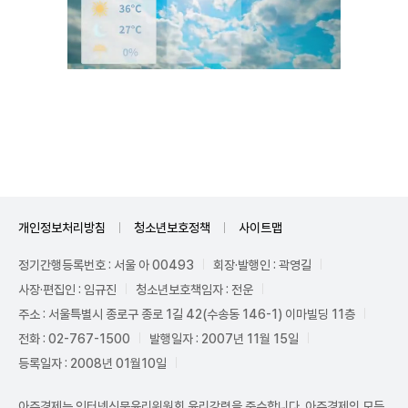
Unmute
개인정보처리방침
청소년보호정책
사이트맵
정기간행등록번호 : 서울 아 00493
회장·발행인 : 곽영길
사장·편집인 : 임규진
청소년보호책임자 : 전운
주소 : 서울특별시 종로구 종로 1길 42(수송동 146-1) 이마빌딩 11층
전화 : 02-767-1500
발행일자 : 2007년 11월 15일
등록일자 : 2008년 01월10일
아주경제는 인터넷신문윤리위원회 윤리강령을 준수합니다. 아주경제의 모든