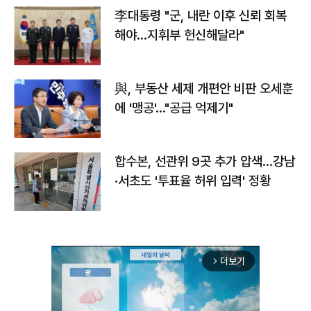
李대통령 "군, 내란 이후 신뢰 회복
해야…지휘부 헌신해달라"
與, 부동산 세제 개편안 비판 오세훈
에 '맹공'…"공급 억제기"
합수본, 선관위 9곳 추가 압색…강남
·서초도 '투표율 허위 입력' 정황
더보기
arrow_forward_ios