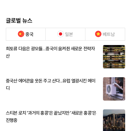
글로벌 뉴스
중국
일본
베트남
희토류 다음은 광모듈…중국이 움켜쥔 새로운 전략자
산
중국산 에어콘을 웃돈 주고 산다...유럽 열광시킨 메이
디
스티븐 로치 '과거의 홍콩'은 끝났지만 '새로운 홍콩'은
진행중