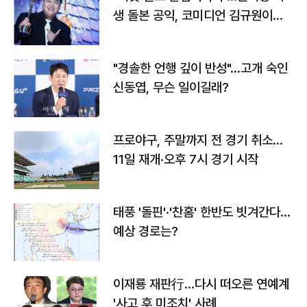
생 돌본 공익, 코미디언 김규원이었
다
"경솔한 언행 깊이 반성"…고개 숙인
신동엽, 무슨 일이길래?
프로야구, 주말까지 전 경기 취소…
11일 재개·오후 7시 경기 시작
태풍 '돌핀'·'찬홈' 한반도 빗겨간다…
예상 경로는?
이재룡 재판行…다시 떠오른 연예계
'사고 후 미조치' 사례