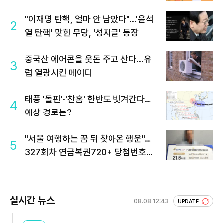
"이재명 탄핵, 얼마 안 남았다"...'윤석
2
열 탄핵' 맞힌 무당, '성지글' 등장
중국산 에어콘을 웃돈 주고 산다...유
3
럽 열광시킨 메이디
태풍 '돌핀'·'찬홈' 한반도 빗겨간다…
4
예상 경로는?
"서울 여행하는 꿈 뒤 찾아온 행운"…
5
327회차 연금복권720+ 당첨번호조
회 주목
실시간 뉴스
08.08 12:43
UPDATE