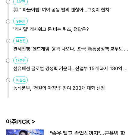
4분전
與 "'하늘이법' 여야 공동 발의 괜찮아…그것이 협치"
9분전
'캐시딜' 캐시워크 돈 버는 퀴즈, 정답은?
14분전
관세전쟁 '엔드게임' 윤곽 나오나…한국 新통상정책 교두보 활
용해야
17분전
섬유패션 글로벌 경쟁력 키운다…산업부 15개 과제 180억 지
원
18분전
농식품부, '천원의 아침밥' 참여 200개 대학 선정
아주PICK >
"속옷 빨고 졸업식까지"…근육병 학