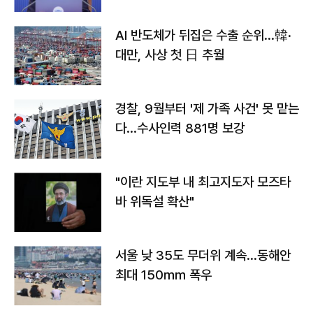
AI 반도체가 뒤집은 수출 순위…韓·
대만, 사상 첫 日 추월
경찰, 9월부터 '제 가족 사건' 못 맡는
다…수사인력 881명 보강
"이란 지도부 내 최고지도자 모즈타
바 위독설 확산"
서울 낮 35도 무더위 계속…동해안
최대 150㎜ 폭우