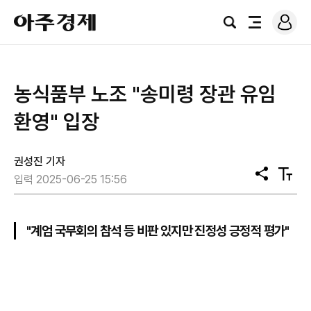
로
아
그
검
전
주
인
색
체
경
메
제
뉴
농식품부 노조 "송미령 장관 유임
환영" 입장
권성진 기자
공
텍
입력 2025-06-25 15:56
유
스
트
크
기
"계엄 국무회의 참석 등 비판 있지만 진정성 긍정적 평가"