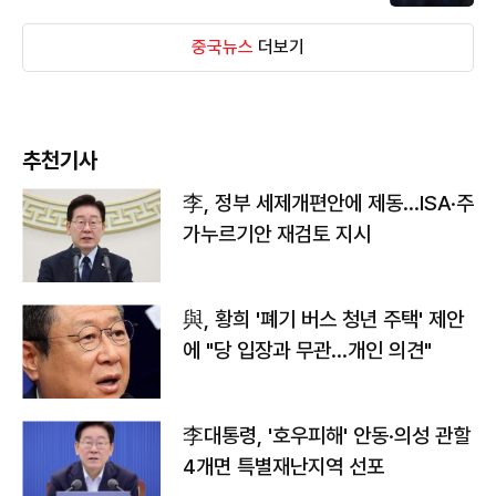
중국뉴스
더보기
추천기사
李, 정부 세제개편안에 제동…ISA·주
가누르기안 재검토 지시
與, 황희 '폐기 버스 청년 주택' 제안
에 "당 입장과 무관…개인 의견"
李대통령, '호우피해' 안동·의성 관할
4개면 특별재난지역 선포