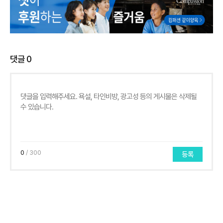
댓글
0
0
/ 300
등록