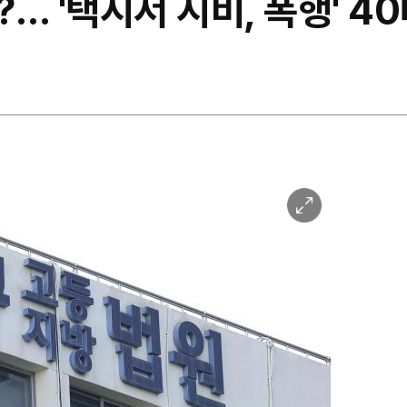
… '택시서 시비, 폭행' 4
이
미
지
확
대