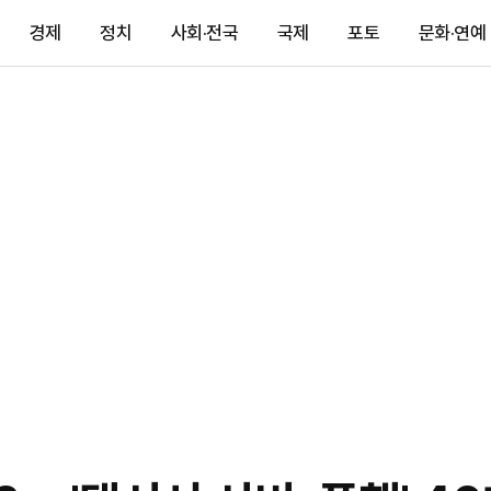
경제
정치
사회·전국
국제
포토
문화·연예