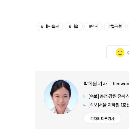
#나는 솔로
#나솔
#택시
#벌금형
박희원 기자
heewon
[속보] 충청·강원·전북 
[속보]서울 지하철 1호
기자의 다른기사