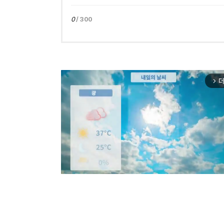
0
/ 300
더
arrow_forward_ios
Mut