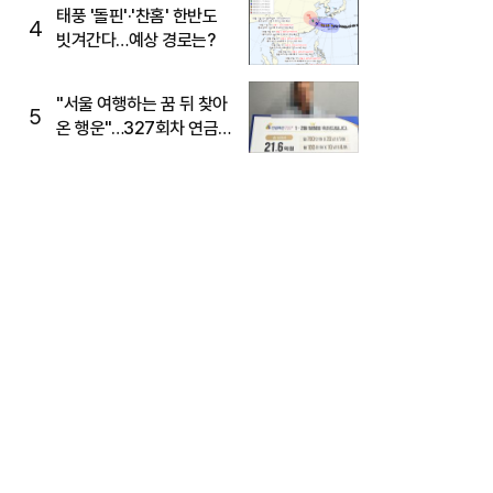
태풍 '돌핀'·'찬홈' 한반도
4
빗겨간다…예상 경로는?
"서울 여행하는 꿈 뒤 찾아
5
온 행운"…327회차 연금
복권720+ 당첨번호조회
주목