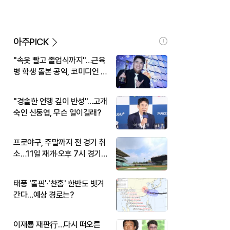
아주PICK
"속옷 빨고 졸업식까지"…근육
병 학생 돌본 공익, 코미디언 김
규원이었다
"경솔한 언행 깊이 반성"…고개
숙인 신동엽, 무슨 일이길래?
프로야구, 주말까지 전 경기 취
소…11일 재개·오후 7시 경기
시작
태풍 '돌핀'·'찬홈' 한반도 빗겨
간다…예상 경로는?
이재룡 재판行…다시 떠오른