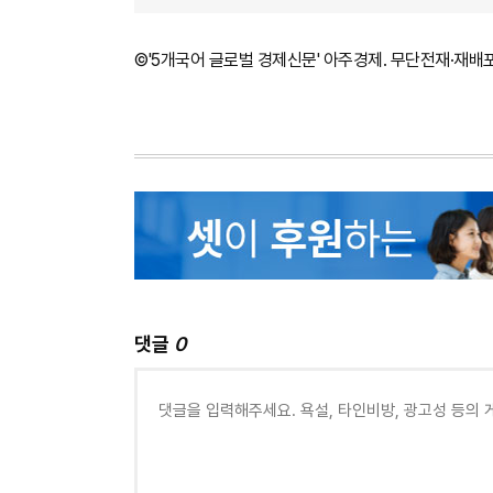
©'5개국어 글로벌 경제신문' 아주경제. 무단전재·재배
댓글
0