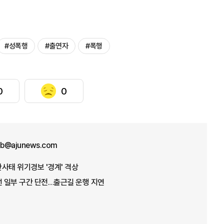
#성폭행
#출연자
#폭행
0
0
b@ajunews.com
산사태 위기경보 '경계' 격상
선 일부 구간 단전…출근길 운행 지연