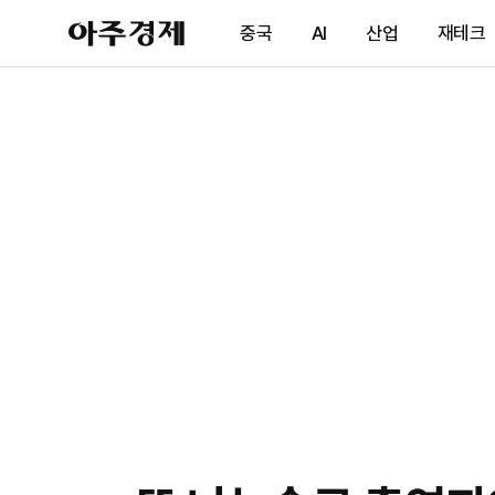
아
중국
AI
산업
재테크
주
경
제