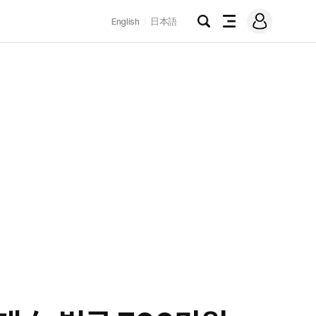
로
English
日本語
그
검
전
인
색
체
메
뉴