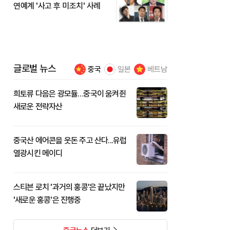
연예계 '사고 후 미조치' 사례
글로벌 뉴스
중국
일본
베트남
희토류 다음은 광모듈…중국이 움켜쥔
새로운 전략자산
중국산 에어콘을 웃돈 주고 산다...유럽
열광시킨 메이디
스티븐 로치 '과거의 홍콩'은 끝났지만
'새로운 홍콩'은 진행중