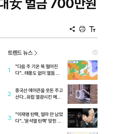
0대女 벌금 700만원
공
프
텍
유
린
스
트
트
크
기
트렌드 뉴스
"다음 주 기온 뚝 떨어진
1
다"…태풍도 없이 열돔 박
살 낸 '이것'
중국산 에어콘을 웃돈 주고
2
산다...유럽 열광시킨 메이
디
"이재명 탄핵, 얼마 안 남았
3
다"...'윤석열 탄핵' 맞힌 무
당, '성지글' 등장