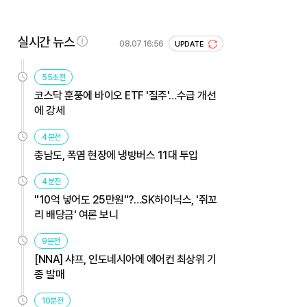
실시간 뉴스
08.07 16:56
UPDATE
55초전
코스닥 훈풍에 바이오 ETF '질주'…수급 개선
에 강세
4분전
충남도, 폭염 현장에 냉방버스 11대 투입
4분전
"10억 넣어도 25만원"?…SK하이닉스, '쥐꼬
리 배당금' 여론 보니
9분전
[NNA] 샤프, 인도네시아에 에어컨 최상위 기
종 발매
10분전