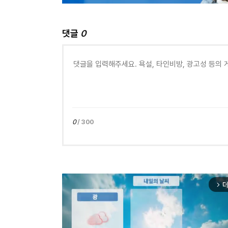
댓글
0
0
/ 300
더
arrow_forward_ios