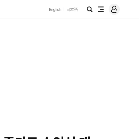
로
English
日本語
그
검
전
인
색
체
메
뉴