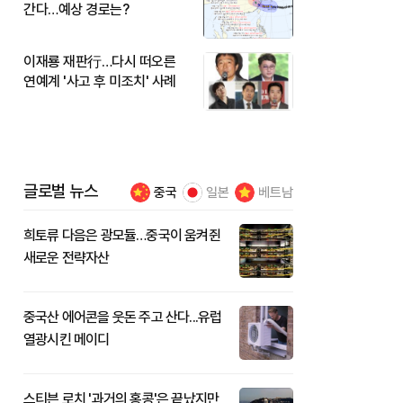
간다…예상 경로는?
이재룡 재판行…다시 떠오른
연예계 '사고 후 미조치' 사례
글로벌 뉴스
중국
일본
베트남
희토류 다음은 광모듈…중국이 움켜쥔
새로운 전략자산
중국산 에어콘을 웃돈 주고 산다...유럽
열광시킨 메이디
스티븐 로치 '과거의 홍콩'은 끝났지만