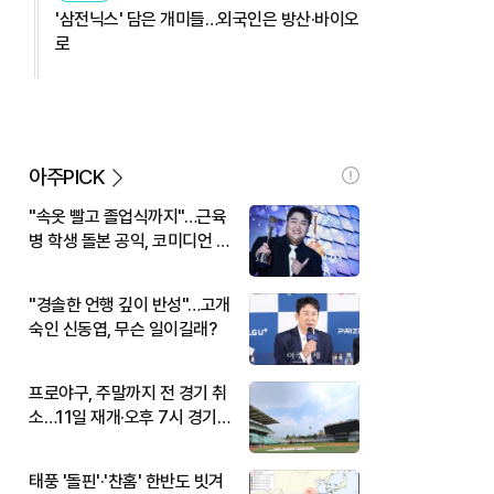
'삼전닉스' 담은 개미들…외국인은 방산·바이오
로
아주PICK
"속옷 빨고 졸업식까지"…근육
병 학생 돌본 공익, 코미디언 김
규원이었다
"경솔한 언행 깊이 반성"…고개
숙인 신동엽, 무슨 일이길래?
프로야구, 주말까지 전 경기 취
소…11일 재개·오후 7시 경기
시작
태풍 '돌핀'·'찬홈' 한반도 빗겨