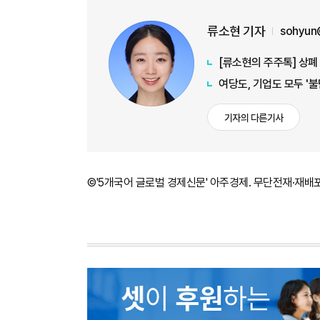
류소현 기자
sohyun
[류소현의 주주톡] 상폐
여당도, 기업도 모두 '
기자의 다른기사
©'5개국어 글로벌 경제신문' 아주경제. 무단전재·재배