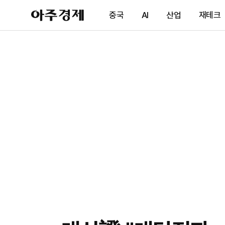
아
중국
AI
산업
재테크
주
경
제