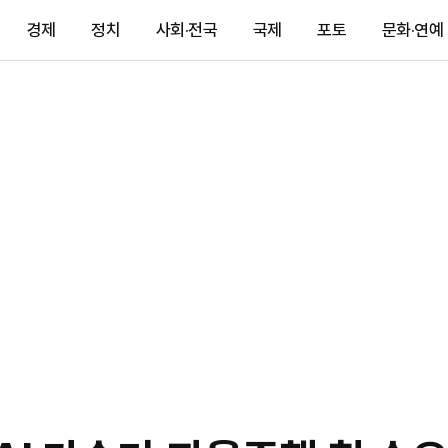
경제
정치
사회·전국
국제
포토
문화·연예