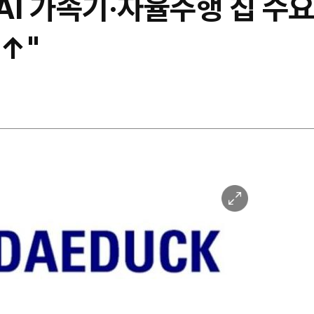
AI 가속기·자율주행 칩 수
↑"
이
미
지
확
대