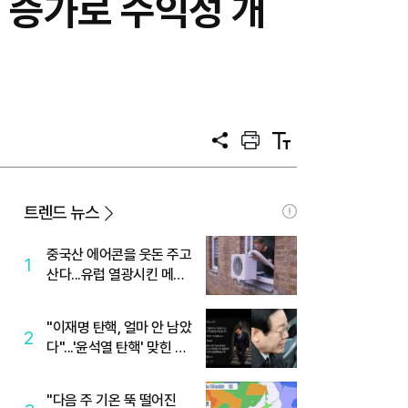
요 증가로 수익성 개
공
프
텍
유
린
스
트
트
크
기
트렌드 뉴스
중국산 에어콘을 웃돈 주고
1
산다...유럽 열광시킨 메이
디
"이재명 탄핵, 얼마 안 남았
2
다"...'윤석열 탄핵' 맞힌 무
당, '성지글' 등장
"다음 주 기온 뚝 떨어진