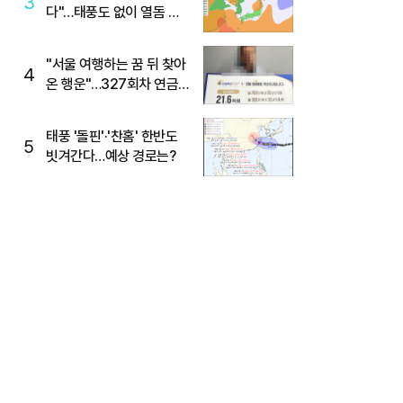
3
다"…태풍도 없이 열돔 박
살 낸 '이것'
"서울 여행하는 꿈 뒤 찾아
4
온 행운"…327회차 연금
복권720+ 당첨번호조회
주목
태풍 '돌핀'·'찬홈' 한반도
5
빗겨간다…예상 경로는?