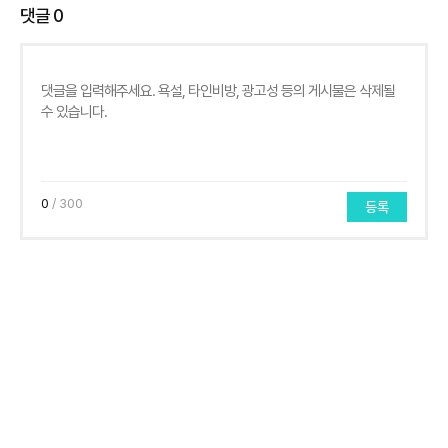
댓글
0
0
/ 300
등록