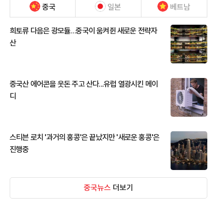
중국
일본
베트남
희토류 다음은 광모듈…중국이 움켜쥔 새로운 전략자
산
중국산 에어콘을 웃돈 주고 산다...유럽 열광시킨 메이
디
스티븐 로치 '과거의 홍콩'은 끝났지만 '새로운 홍콩'은
진행중
중국뉴스
더보기