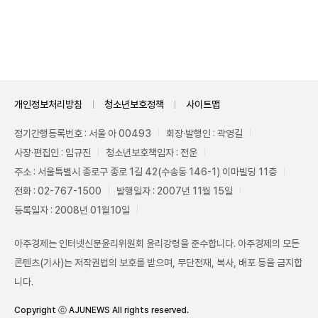
Unmute
개인정보처리방침
청소년보호정책
사이트맵
정기간행등록번호 : 서울 아 00493
회장·발행인 : 곽영길
사장·편집인 : 임규진
청소년보호책임자 : 전운
주소 : 서울특별시 종로구 종로 1길 42(수송동 146-1) 이마빌딩 11층
전화 : 02-767-1500
발행일자 : 2007년 11월 15일
등록일자 : 2008년 01월10일
아주경제는 인터넷신문윤리위원회 윤리강령을 준수합니다. 아주경제의 모든
콘텐츠(기사)는 저작권법의 보호를 받으며, 무단전재, 복사, 배포 등을 금지합
니다.
Copyright ⓒ AJUNEWS All rights reserved.