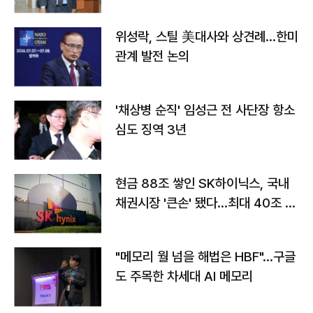
위성락, 스틸 美대사와 상견례…한미
관계 발전 논의
'채상병 순직' 임성근 전 사단장 항소
심도 징역 3년
현금 88조 쌓인 SK하이닉스, 국내
채권시장 '큰손' 됐다…최대 40조 투
자
"메모리 월 넘을 해법은 HBF"…구글
도 주목한 차세대 AI 메모리