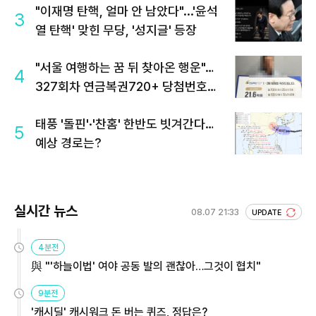
"이재명 탄핵, 얼마 안 남았다"...'윤석
3
열 탄핵' 맞힌 무당, '성지글' 등장
"서울 여행하는 꿈 뒤 찾아온 행운"…
4
327회차 연금복권720+ 당첨번호조
회 주목
태풍 '돌핀'·'찬홈' 한반도 빗겨간다…
5
예상 경로는?
실시간 뉴스
08.07 21:33
UPDATE
4분전
與 "'하늘이법' 여야 공동 발의 괜찮아…그것이 협치"
9분전
'캐시딜' 캐시워크 돈 버는 퀴즈, 정답은?