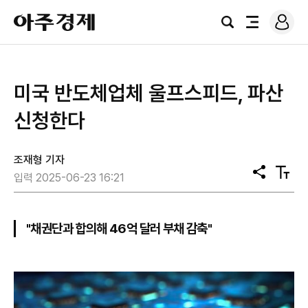
로
아
그
검
전
주
인
색
체
경
메
제
뉴
미국 반도체업체 울프스피드, 파산
신청한다
조재형 기자
공
텍
입력 2025-06-23 16:21
유
스
트
크
기
"채권단과 합의해 46억 달러 부채 감축"