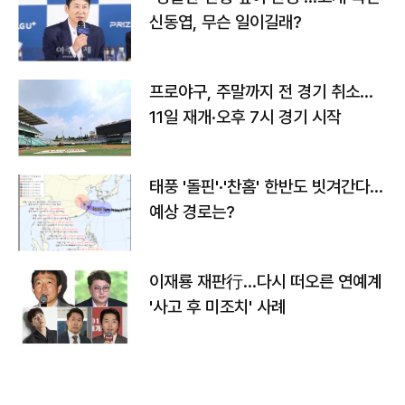
신동엽, 무슨 일이길래?
프로야구, 주말까지 전 경기 취소…
11일 재개·오후 7시 경기 시작
태풍 '돌핀'·'찬홈' 한반도 빗겨간다…
예상 경로는?
이재룡 재판行…다시 떠오른 연예계
'사고 후 미조치' 사례