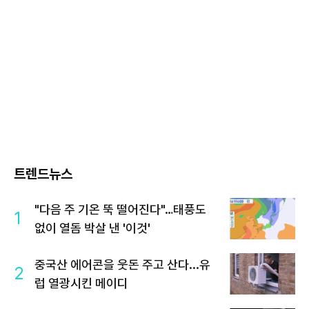
트렌드뉴스
"다음 주 기온 뚝 떨어진다"…태풍도
1
없이 열돔 박살 낸 '이것'
중국산 에어콘을 웃돈 주고 산다...유
2
럽 열광시킨 메이디