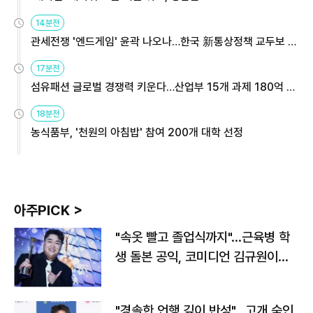
14분전
관세전쟁 '엔드게임' 윤곽 나오나…한국 新통상정책 교두보 활
용해야
17분전
섬유패션 글로벌 경쟁력 키운다…산업부 15개 과제 180억 지
원
18분전
농식품부, '천원의 아침밥' 참여 200개 대학 선정
아주PICK >
"속옷 빨고 졸업식까지"…근육병 학
생 돌본 공익, 코미디언 김규원이었
다
"경솔한 언행 깊이 반성"…고개 숙인