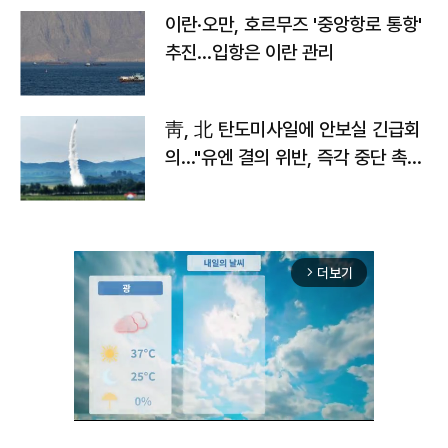
이란·오만, 호르무즈 '중앙항로 통항'
추진…입항은 이란 관리
靑, 北 탄도미사일에 안보실 긴급회
의…"유엔 결의 위반, 즉각 중단 촉
구"
더보기
arrow_forward_ios