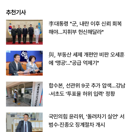
추천기사
李대통령 "군, 내란 이후 신뢰 회복
해야…지휘부 헌신해달라"
與, 부동산 세제 개편안 비판 오세훈
에 '맹공'…"공급 억제기"
합수본, 선관위 9곳 추가 압색…강남
·서초도 '투표율 허위 입력' 정황
국민의힘 윤리위, '돌려차기 실언' 서
범수·진종오 징계절차 개시