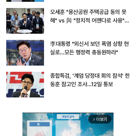
오세훈 "용산공원 주택공급 동의 못
해" vs 與 "정치적 어젠다로 사용"
맞불
李대통령 "외신서 보던 폭염 상황 현
실로…모든 행정력 총동원하라"
종합특검, '계엄 당정대 회의 참석' 한
동훈 참고인 조사...12일 통보
더보기
arrow_forward_ios