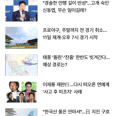
"경솔한 언행 깊이 반성"…고개 숙인
신동엽, 무슨 일이길래?
프로야구, 주말까지 전 경기 취소…
11일 재개·오후 7시 경기 시작
태풍 '돌핀'·'찬홈' 한반도 빗겨간다…
예상 경로는?
이재룡 재판行…다시 떠오른 연예계
'사고 후 미조치' 사례
"한국산 물은 안마셔"…日 지진 구호