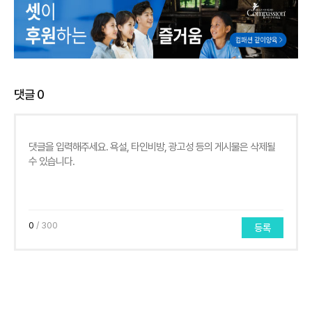
댓글
0
0
/ 300
등록