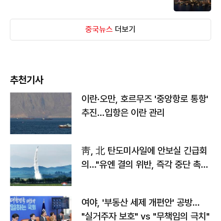
중국뉴스
더보기
추천기사
이란·오만, 호르무즈 '중앙항로 통항'
추진…입항은 이란 관리
靑, 北 탄도미사일에 안보실 긴급회
의…"유엔 결의 위반, 즉각 중단 촉
구"
여야, '부동산 세제 개편안' 공방…
"실거주자 보호" vs "무책임의 극치"