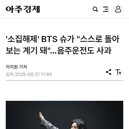
로
아
그
검
전
주
인
색
체
경
메
제
뉴
'소집해제' BTS 슈가 "스스로 돌아
보는 계기 돼"…음주운전도 사과
이지원 기자
공
텍
입력 2025-06-21 11:44
유
스
트
크
기