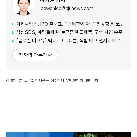
jeewonlee@ajunews.com
마키나락스, IPO 출사표…"빅테크와 다른 '현장형 AI'로 승부"
삼성SDS, 예탁결제원 '토큰증권 플랫폼' 구축 사업 수주
[글로벌 테크뷰] 빅테크 CTO들, 직함 떼고 엔지니어로 유턴...'앤트로픽행 러시' 이유는
기자의 다른기사
©'5개국어 글로벌 경제신문' 아주경제. 무단전재·재배포 금지