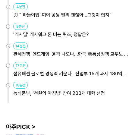
4분전
與 "'하늘이법' 여야 공동 발의 괜찮아…그것이 협치"
9분전
'캐시딜' 캐시워크 돈 버는 퀴즈, 정답은?
14분전
관세전쟁 '엔드게임' 윤곽 나오나…한국 新통상정책 교두보 활
용해야
17분전
섬유패션 글로벌 경쟁력 키운다…산업부 15개 과제 180억 지
원
18분전
농식품부, '천원의 아침밥' 참여 200개 대학 선정
아주PICK >