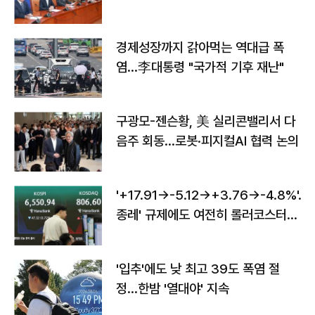
경제성장까지 갉아먹는 역대급 폭
염…李대통령 "국가적 기후 재난"
구광모-젠슨황, 美 실리콘밸리서 다
음주 회동…로봇·피지컬AI 협력 논의
'+17.91→-5.12→+3.76→-4.8%'…'
종레' 규제에도 여전히 롤러코스터
타는 코스피
'입추'에도 낮 최고 39도 폭염 절
정…한밤 '열대야' 지속