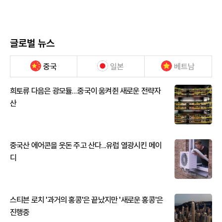
글로벌 뉴스
중국
일본
베트남
희토류 다음은 광모듈…중국이 움켜쥔 새로운 전략자
산
중국산 에어콘을 웃돈 주고 산다...유럽 열광시킨 메이
디
스티븐 로치 '과거의 홍콩'은 끝났지만 '새로운 홍콩'은
진행중