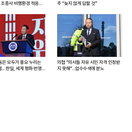
 조종사 비행환경 적응훈
주 "늦지 않게 답할 것"
운동은 모두가 풍요 누리는
의협 "의사들 자유 시민 자격 인정받
.. 한일, 세계 평화·번영
지 못해"…압수수색에 분노