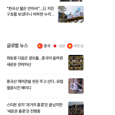
"한국산 물은 안마셔"…日 지진
구호품 보냈더니 비하한 누리
꾼
글로벌 뉴스
중국
일본
베트남
희토류 다음은 광모듈…중국이 움켜쥔
새로운 전략자산
중국산 에어콘을 웃돈 주고 산다...유럽
열광시킨 메이디
스티븐 로치 '과거의 홍콩'은 끝났지만
'새로운 홍콩'은 진행중