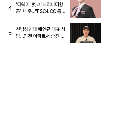
'티웨이' 벗고 '트리니티항
4
공' 새 옷…"FSC·LCC 틈
새, SSC 전략으로 공략"
신남성연대 배인규 대표 사
5
망…인천 아파트서 숨진 채
발견