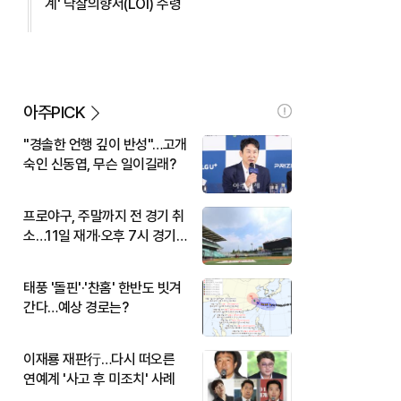
계' 낙찰의향서(LOI) 수령
아주PICK
"경솔한 언행 깊이 반성"…고개
숙인 신동엽, 무슨 일이길래?
프로야구, 주말까지 전 경기 취
소…11일 재개·오후 7시 경기
시작
태풍 '돌핀'·'찬홈' 한반도 빗겨
간다…예상 경로는?
이재룡 재판行…다시 떠오른
연예계 '사고 후 미조치' 사례