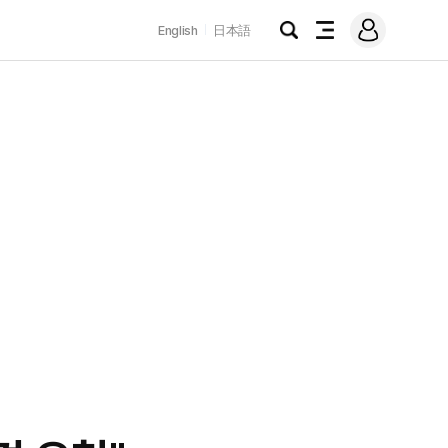
로
English
日本語
그
검
전
인
색
체
메
뉴