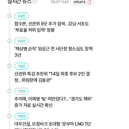
실시간 뉴스
08.07 11:40
UPDATE
4분전
합수본, 선관위 9곳 추가 압색…강남·서초도
'투표율 허위 입력' 정황
6분전
'채상병 순직' 임성근 전 사단장 항소심도 징역
3년
7분전
선관위 특검 추천위 "14일 최종 후보 2인 결
정…위원장에 김용관"
7분전
추미애, 이재명 '빚' 떠안았다?… '경기도 채무'
증가 자료 실시간 확산
11분전
대우건설, 모잠비크 초대형 '로부마 LNG 1단