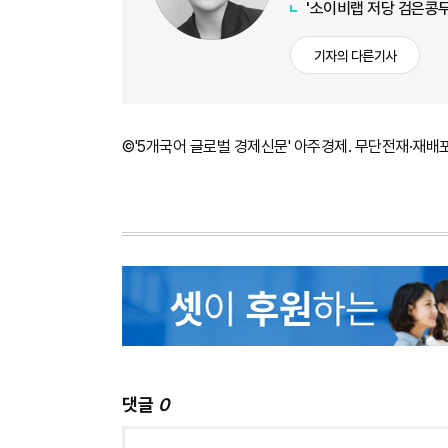
'소이비랩 저당 검은콩두
기자의 다른기사
©'5개국어 글로벌 경제신문' 아주경제. 무단전재·재배
댓글
0