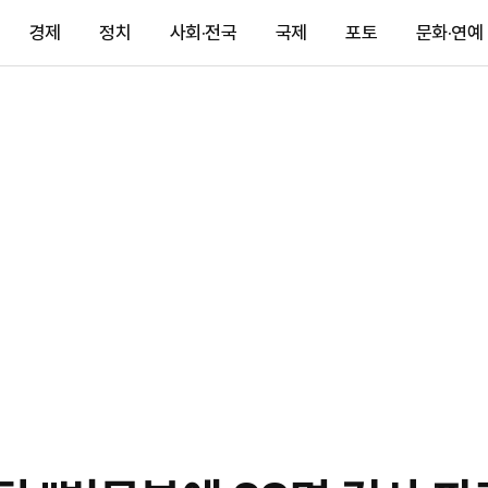
경제
정치
사회·전국
국제
포토
문화·연예