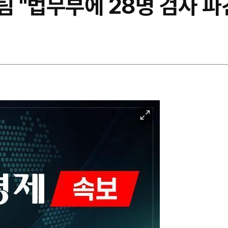
팀 "법무부에 28명 검사 파
이
미
지
확
대