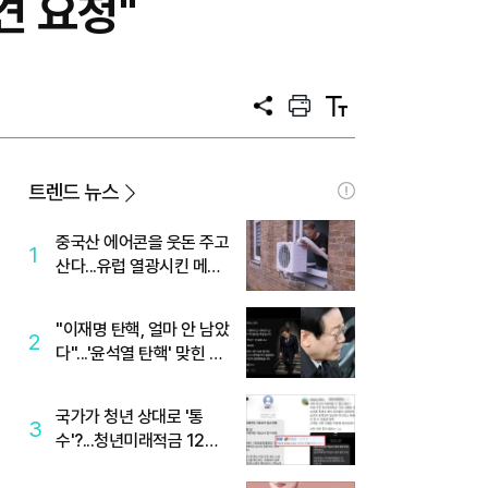
견 요청"
공
프
텍
유
린
스
트
트
크
기
트렌드 뉴스
중국산 에어콘을 웃돈 주고
1
산다...유럽 열광시킨 메이
디
"이재명 탄핵, 얼마 안 남았
2
다"...'윤석열 탄핵' 맞힌 무
당, '성지글' 등장
국가가 청년 상대로 '통
3
수'?...청년미래적금 12%
준다더니 "응, 오류야"