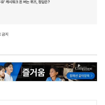
유' 캐시워크 돈 버는 퀴즈, 정답은?
포 금지