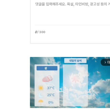
0
/ 300
더
arrow_forward_ios