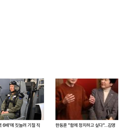
력 6배'에 짓눌려 기절 직
한동훈 "함께 정치하고 싶다"…김영