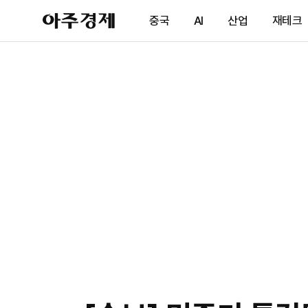
아
중국
AI
산업
재테크
주
경
제