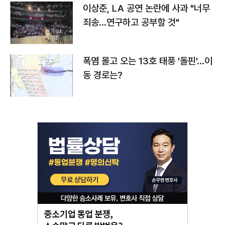
이상준, LA 공연 논란에 사과 "너무
죄송…연구하고 공부할 것"
폭염 몰고 오는 13호 태풍 '돌핀'…이
동 경로는?