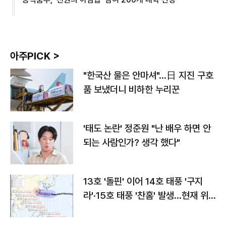
아주PICK >
"한국산 물은 안마셔"…日 지진 구호
품 보냈더니 비하한 누리꾼
'태도 논란' 정준원 "난 배우 하면 안
되는 사람인가? 생각 했다"
13호 '돌핀' 이어 14호 태풍 '구지
라'·15호 태풍 '찬홈' 발생…현재 위
치와 이동경로는?