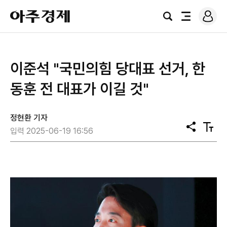
로
아
그
검
전
주
인
색
체
경
메
제
뉴
이준석 "국민의힘 당대표 선거, 한
동훈 전 대표가 이길 것"
정현환 기자
공
텍
입력 2025-06-19 16:56
유
스
트
크
기