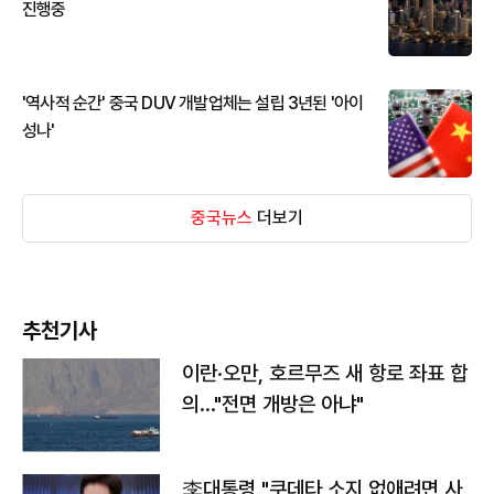
진행중
'역사적 순간' 중국 DUV 개발업체는 설립 3년된 '아이
성나'
중국뉴스
더보기
추천기사
이란·오만, 호르무즈 새 항로 좌표 합
의…"전면 개방은 아냐"
李대통령 "쿠데타 소지 없애려면 사