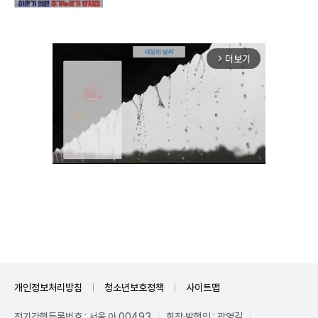
더보기
arrow_forward_ios
Unmute
개인정보처리방침
청소년보호정책
사이트맵
정기간행등록번호 : 서울 아 00493
회장·발행인 : 곽영길