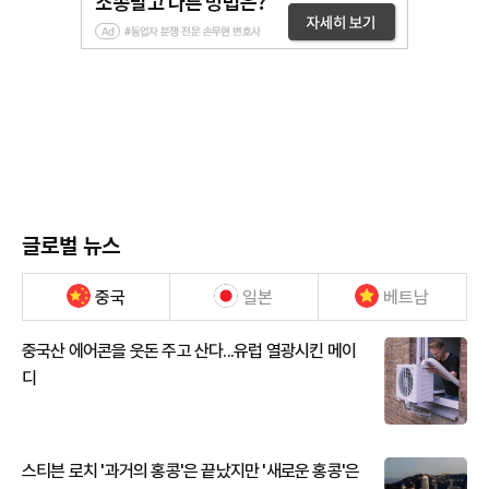
글로벌 뉴스
중국
일본
베트남
중국산 에어콘을 웃돈 주고 산다...유럽 열광시킨 메이
디
스티븐 로치 '과거의 홍콩'은 끝났지만 '새로운 홍콩'은