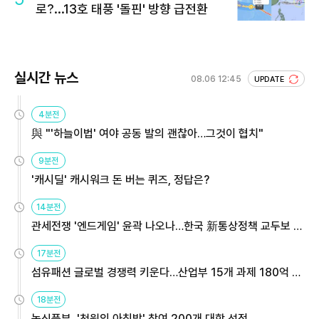
로?...13호 태풍 '돌핀' 방향 급전환
실시간 뉴스
08.06 12:45
UPDATE
4분전
與 "'하늘이법' 여야 공동 발의 괜찮아…그것이 협치"
9분전
'캐시딜' 캐시워크 돈 버는 퀴즈, 정답은?
14분전
관세전쟁 '엔드게임' 윤곽 나오나…한국 新통상정책 교두보 활
용해야
17분전
섬유패션 글로벌 경쟁력 키운다…산업부 15개 과제 180억 지
원
18분전
농식품부, '천원의 아침밥' 참여 200개 대학 선정