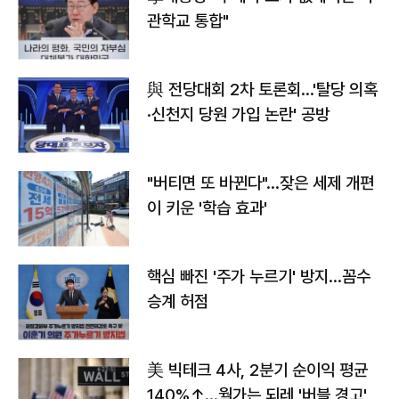
관학교 통합"
與 전당대회 2차 토론회…'탈당 의혹
·신천지 당원 가입 논란' 공방
"버티면 또 바뀐다"…잦은 세제 개편
이 키운 '학습 효과'
핵심 빠진 '주가 누르기' 방지…꼼수
승계 허점
美 빅테크 4사, 2분기 순이익 평균
140%↑…월가는 되레 '버블 경고'