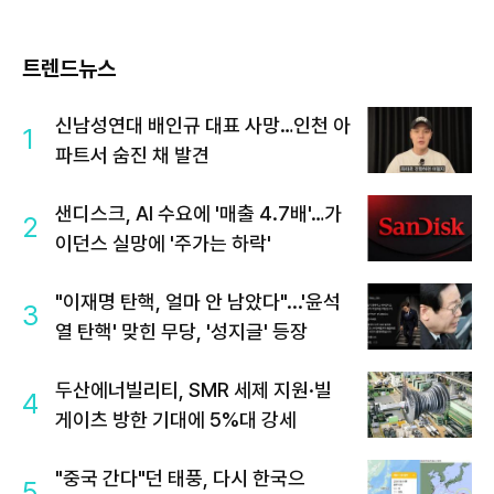
트렌드뉴스
신남성연대 배인규 대표 사망…인천 아
1
파트서 숨진 채 발견
샌디스크, AI 수요에 '매출 4.7배'…가
2
이던스 실망에 '주가는 하락'
"이재명 탄핵, 얼마 안 남았다"...'윤석
3
열 탄핵' 맞힌 무당, '성지글' 등장
두산에너빌리티, SMR 세제 지원·빌
4
게이츠 방한 기대에 5%대 강세
"중국 간다"던 태풍, 다시 한국으
5