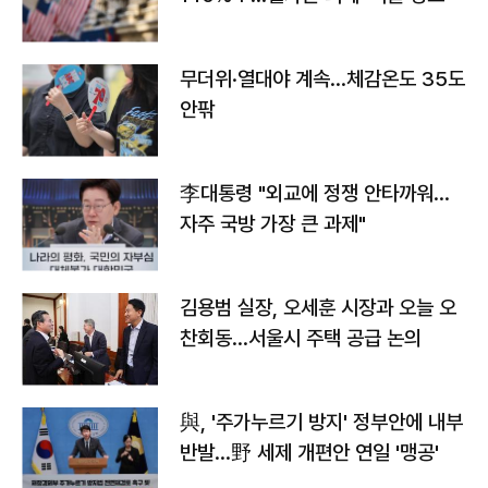
무더위·열대야 계속…체감온도 35도
안팎
李대통령 "외교에 정쟁 안타까워…
자주 국방 가장 큰 과제"
김용범 실장, 오세훈 시장과 오늘 오
찬회동...서울시 주택 공급 논의
與, '주가누르기 방지' 정부안에 내부
반발…野 세제 개편안 연일 '맹공'