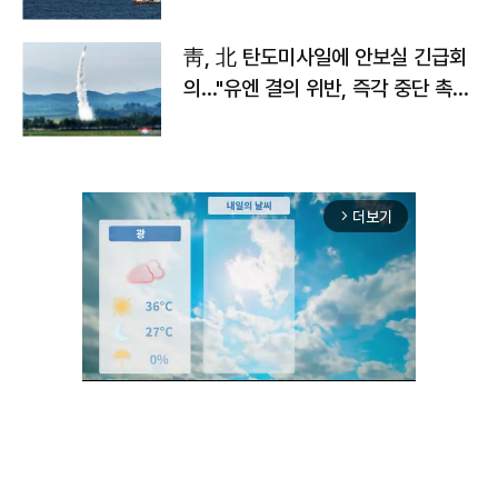
靑, 北 탄도미사일에 안보실 긴급회
의…"유엔 결의 위반, 즉각 중단 촉
구"
더보기
arrow_forward_ios
Mute