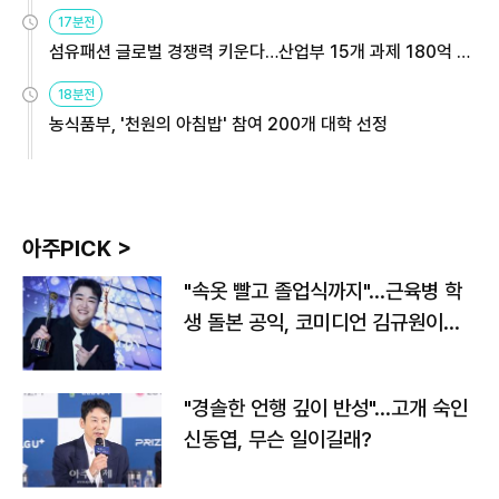
용해야
17분전
섬유패션 글로벌 경쟁력 키운다…산업부 15개 과제 180억 지
원
18분전
농식품부, '천원의 아침밥' 참여 200개 대학 선정
아주PICK >
"속옷 빨고 졸업식까지"…근육병 학
생 돌본 공익, 코미디언 김규원이었
다
"경솔한 언행 깊이 반성"…고개 숙인
신동엽, 무슨 일이길래?