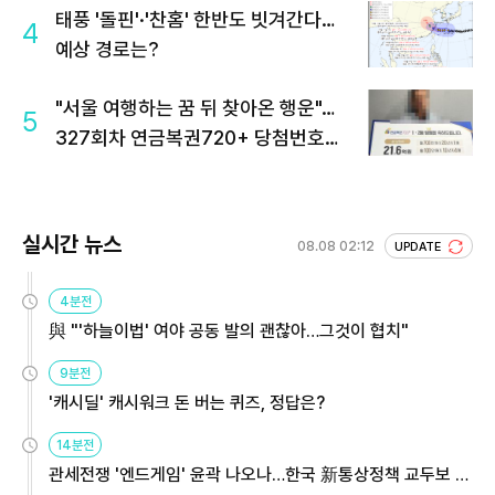
태풍 '돌핀'·'찬홈' 한반도 빗겨간다…
4
예상 경로는?
"서울 여행하는 꿈 뒤 찾아온 행운"…
5
327회차 연금복권720+ 당첨번호조
회 주목
실시간 뉴스
08.08 02:12
UPDATE
4분전
與 "'하늘이법' 여야 공동 발의 괜찮아…그것이 협치"
9분전
'캐시딜' 캐시워크 돈 버는 퀴즈, 정답은?
14분전
관세전쟁 '엔드게임' 윤곽 나오나…한국 新통상정책 교두보 활