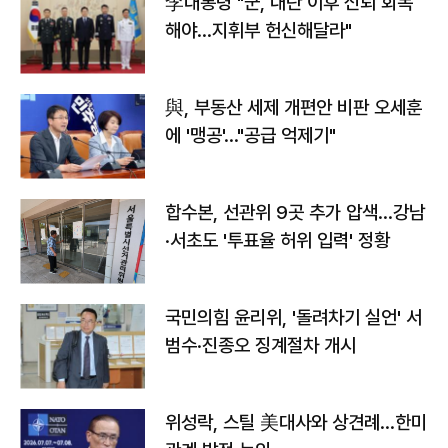
李대통령 "군, 내란 이후 신뢰 회복
해야…지휘부 헌신해달라"
與, 부동산 세제 개편안 비판 오세훈
에 '맹공'…"공급 억제기"
합수본, 선관위 9곳 추가 압색…강남
·서초도 '투표율 허위 입력' 정황
국민의힘 윤리위, '돌려차기 실언' 서
범수·진종오 징계절차 개시
위성락, 스틸 美대사와 상견례…한미