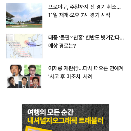
프로야구, 주말까지 전 경기 취소…
11일 재개·오후 7시 경기 시작
태풍 '돌핀'·'찬홈' 한반도 빗겨간다…
예상 경로는?
이재룡 재판行…다시 떠오른 연예계
'사고 후 미조치' 사례