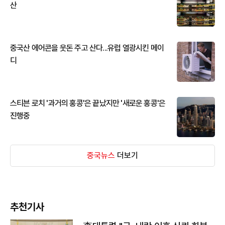
산
중국산 에어콘을 웃돈 주고 산다...유럽 열광시킨 메이
디
스티븐 로치 '과거의 홍콩'은 끝났지만 '새로운 홍콩'은
진행중
중국뉴스
더보기
추천기사