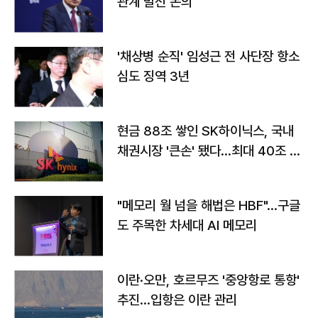
관계 발전 논의
'채상병 순직' 임성근 전 사단장 항소
심도 징역 3년
현금 88조 쌓인 SK하이닉스, 국내
채권시장 '큰손' 됐다…최대 40조 투
자
"메모리 월 넘을 해법은 HBF"…구글
도 주목한 차세대 AI 메모리
이란·오만, 호르무즈 '중앙항로 통항'
추진…입항은 이란 관리