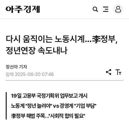
로
아
그
검
전
주
인
색
체
경
메
제
뉴
다시 움직이는 노동시계…李정부,
정년연장 속도내나
장선아 기자
공
텍
입력 2025-06-20 07:48
유
스
트
크
기
19일 고용부 국정기획위 업무보고 개시
노동계 "정년 늘려야" vs 경영계 "기업 부담"
李정부 해법 주목…"사회적 합의 필요"