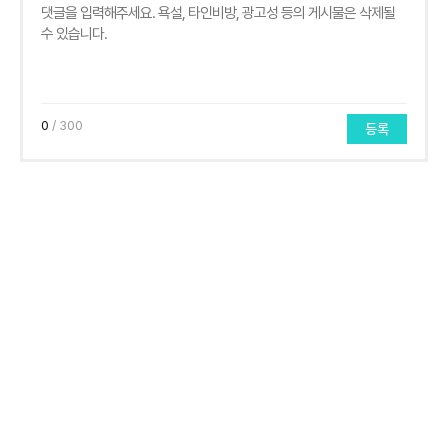
0
/ 300
등록