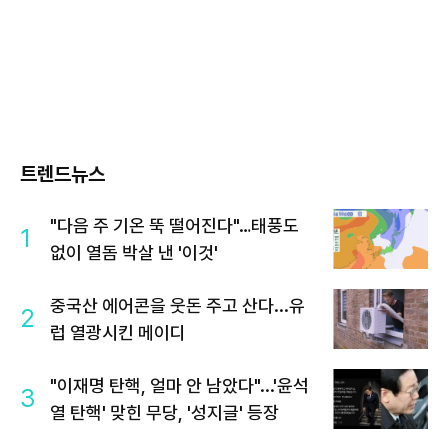
트렌드뉴스
"다음 주 기온 뚝 떨어진다"…태풍도
1
없이 열돔 박살 낸 '이것'
중국산 에어콘을 웃돈 주고 산다...유
2
럽 열광시킨 메이디
"이재명 탄핵, 얼마 안 남았다"...'윤석
3
열 탄핵' 맞힌 무당, '성지글' 등장