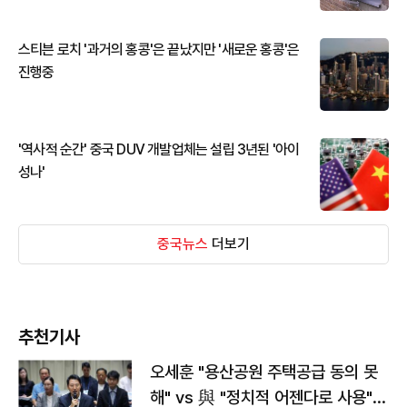
스티븐 로치 '과거의 홍콩'은 끝났지만 '새로운 홍콩'은
진행중
'역사적 순간' 중국 DUV 개발업체는 설립 3년된 '아이
성나'
중국뉴스
더보기
추천기사
오세훈 "용산공원 주택공급 동의 못
해" vs 與 "정치적 어젠다로 사용"