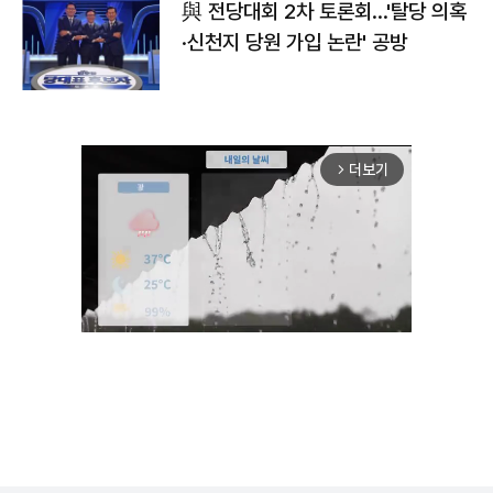
與 전당대회 2차 토론회…'탈당 의혹
·신천지 당원 가입 논란' 공방
더보기
arrow_forward_ios
Unmute