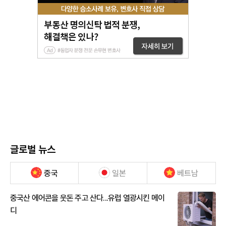
글로벌 뉴스
중국
일본
베트남
중국산 에어콘을 웃돈 주고 산다...유럽 열광시킨 메이
디