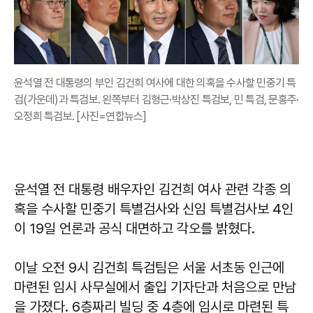
윤석열 전 대통령의 부인 김건희 여사에 대한 의혹을 수사할 민중기 특
검(가운데)과 특검보. 왼쪽부터 김형근·박상진 특검보, 민 특검, 문홍주·
오정희 특검보. [사진=연합뉴스]
윤석열 전 대통령 배우자인 김건희 여사 관련 각종 의
혹을 수사할 민중기 특별검사와 신임 특별검사보 4인
이 19일 언론과 공식 대면하고 각오를 밝혔다.
이날 오전 9시 김건희 특검팀은 서울 서초동 인근에
마련된 임시 사무실에서 출입 기자단과 처음으로 만남
을 가졌다. 6층짜리 빌딩 중 4층에 임시로 마련된 특