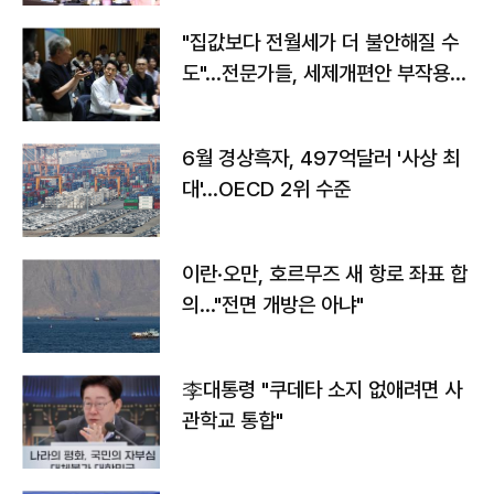
"집값보다 전월세가 더 불안해질 수
도"…전문가들, 세제개편안 부작용
우려
6월 경상흑자, 497억달러 '사상 최
대'…OECD 2위 수준
이란·오만, 호르무즈 새 항로 좌표 합
의…"전면 개방은 아냐"
李대통령 "쿠데타 소지 없애려면 사
관학교 통합"