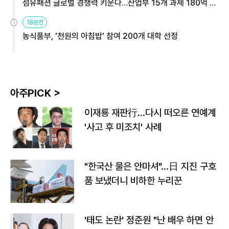
섬유패션 글로벌 경쟁력 키운다…산업부 15개 과제 180억 지
원
18분전
농식품부, '천원의 아침밥' 참여 200개 대학 선정
아주PICK >
이재룡 재판行…다시 떠오른 연예계
'사고 후 미조치' 사례
"한국산 물은 안마셔"…日 지진 구호
품 보냈더니 비하한 누리꾼
'태도 논란' 정준원 "난 배우 하면 안