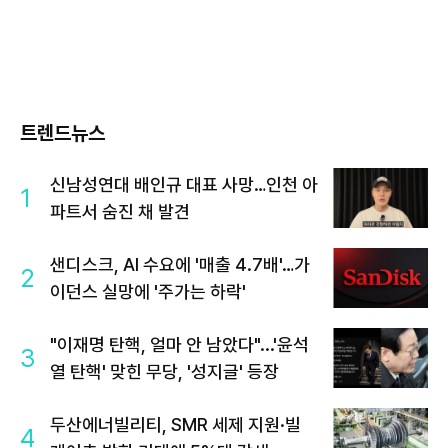
트렌드뉴스
신남성연대 배인규 대표 사망…인천 아
1
파트서 숨진 채 발견
샌디스크, AI 수요에 '매출 4.7배'…가
2
이던스 실망에 '주가는 하락'
"이재명 탄핵, 얼마 안 남았다"...'윤석
3
열 탄핵' 맞힌 무당, '성지글' 등장
두산에너빌리티, SMR 세제 지원·빌
4