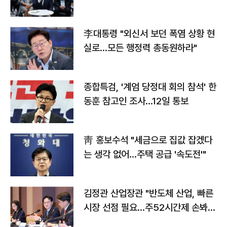
맞불
李대통령 "외신서 보던 폭염 상황 현
실로…모든 행정력 총동원하라"
종합특검, '계엄 당정대 회의 참석' 한
동훈 참고인 조사...12일 통보
靑 홍보수석 "세금으로 집값 잡겠다
는 생각 없어…주택 공급 '속도전'"
김정관 산업장관 "반도체 산업, 빠른
시장 선점 필요…주52시간제 손봐
야"