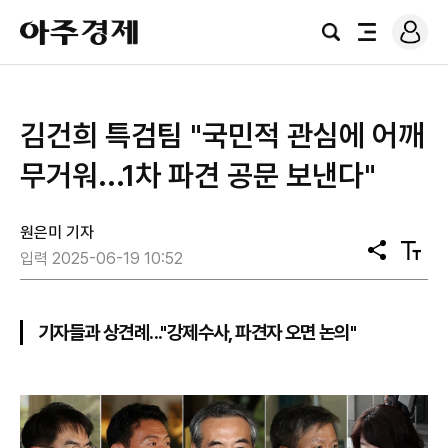
로
아
그
검
전
주
인
색
체
경
메
제
뉴
김건희 특검팀 "국민적 관심에 어깨
무거워...1차 파견 공문 보낸다"
원은미 기자
공
텍
입력 2025-06-19 10:52
유
스
트
크
기
기자들과 상견례..."강제수사, 파견자 오면 논의"