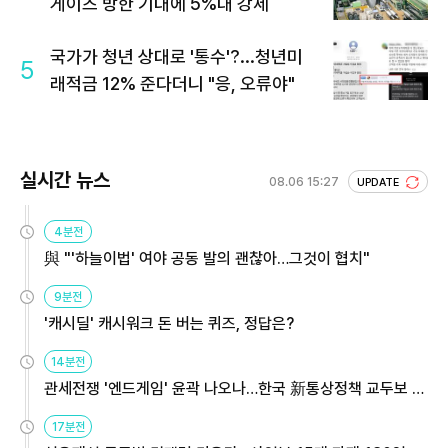
게이츠 방한 기대에 5%대 강세
국가가 청년 상대로 '통수'?...청년미
5
래적금 12% 준다더니 "응, 오류야"
실시간 뉴스
08.06 15:27
UPDATE
4분전
與 "'하늘이법' 여야 공동 발의 괜찮아…그것이 협치"
9분전
'캐시딜' 캐시워크 돈 버는 퀴즈, 정답은?
14분전
관세전쟁 '엔드게임' 윤곽 나오나…한국 新통상정책 교두보 활
용해야
17분전