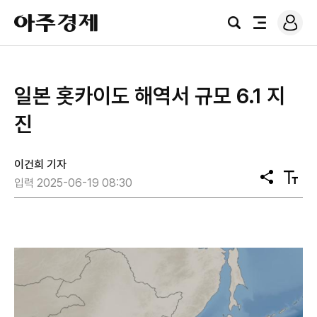
로
아
그
검
전
주
인
색
체
경
메
제
뉴
일본 홋카이도 해역서 규모 6.1 지
진
이건희 기자
공
텍
입력 2025-06-19 08:30
유
스
트
크
기