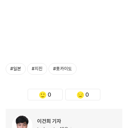
#일본
#지진
#홋카이도
0
0
이건희 기자