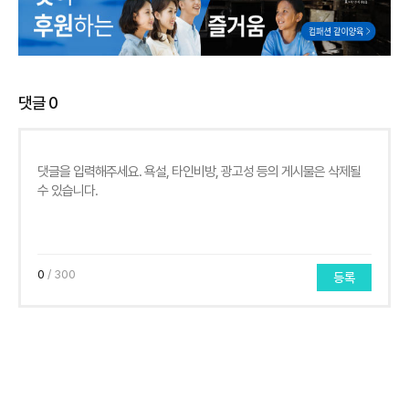
댓글
0
0
/ 300
등록