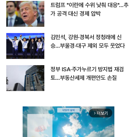
트럼프 "이란에 수위 낮춰 대응"…추
가 공격 대신 경제 압박
김민석, 강원·경북서 정청래에 신
승…부울경·대구 제외 모두 웃었다
정부 ISA·주가누르기 방지법 재검
토…부동산세제 개편안도 손질
더보기
arrow_forward_ios