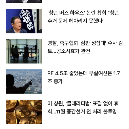
'청년 버스 하우스' 논란 황희 "청년
주거 문제 헤아리지 못했다"
경찰, 축구협회 '심판 성접대' 수사 검
토…공소시효가 관건
PF 4.5조 줄었는데 부실여신은 1.7
조 증가
미 상원, '클래리티법' 표결 없이 휴
회…11월 중간선거 전 처리 불투명