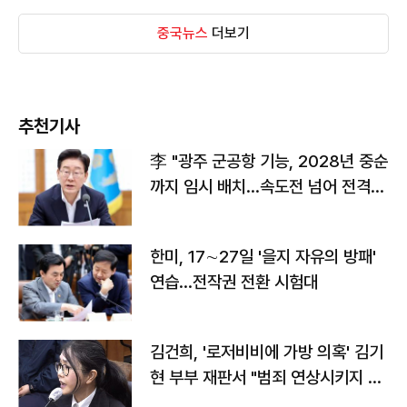
중국뉴스
더보기
추천기사
李 "광주 군공항 기능, 2028년 중순
까지 임시 배치…속도전 넘어 전격
전"
한미, 17∼27일 '을지 자유의 방패'
연습…전작권 전환 시험대
김건희, '로저비비에 가방 의혹' 김기
현 부부 재판서 "범죄 연상시키지 말
라"