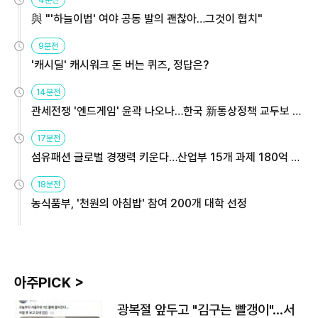
與 "'하늘이법' 여야 공동 발의 괜찮아…그것이 협치"
9분전
'캐시딜' 캐시워크 돈 버는 퀴즈, 정답은?
14분전
관세전쟁 '엔드게임' 윤곽 나오나…한국 新통상정책 교두보 활
용해야
17분전
섬유패션 글로벌 경쟁력 키운다…산업부 15개 과제 180억 지
원
18분전
농식품부, '천원의 아침밥' 참여 200개 대학 선정
아주PICK >
광복절 앞두고 "김구는 빨갱이"…서