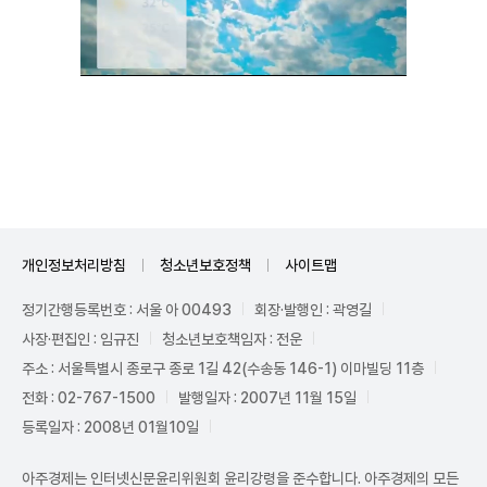
Unmute
개인정보처리방침
청소년보호정책
사이트맵
정기간행등록번호 : 서울 아 00493
회장·발행인 : 곽영길
사장·편집인 : 임규진
청소년보호책임자 : 전운
주소 : 서울특별시 종로구 종로 1길 42(수송동 146-1) 이마빌딩 11층
전화 : 02-767-1500
발행일자 : 2007년 11월 15일
등록일자 : 2008년 01월10일
아주경제는 인터넷신문윤리위원회 윤리강령을 준수합니다. 아주경제의 모든