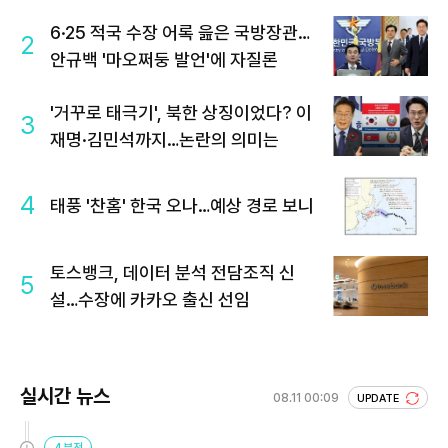
6·25 적국 수장 어록 읊은 국방장관…
2
안규백 '마오쩌둥 발언'에 자질론
'거꾸로 태극기', 북한 상징이었다? 이
3
재명·김민석까지…논란의 의미는
4
태풍 '찬홈' 한국 오나…예상 경로 보니
토스뱅크, 데이터 분석 전담조직 신
5
설…수장에 카카오 출신 선임
실시간 뉴스
08.11 00:09
UPDATE
4분전