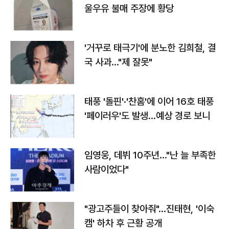
울우유 불매 주장에 황당
'거꾸로 태극기'에 분노한 김희철, 결
국 사과…"제 잘못"
태풍 '돌핀'·'찬홈'에 이어 16호 태풍
'페이러우'도 발생…예상 경로 보니
임영웅, 데뷔 10주년…"난 늘 부족한
사람이었다"
"광고주들이 찾아줘"…진태현, '이숙
캠' 하차 후 근황 공개