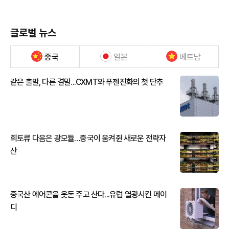
글로벌 뉴스
중국
일본
베트남
같은 출발, 다른 결말...CXMT와 푸젠진화의 첫 단추
희토류 다음은 광모듈…중국이 움켜쥔 새로운 전략자
산
중국산 에어콘을 웃돈 주고 산다...유럽 열광시킨 메이
디