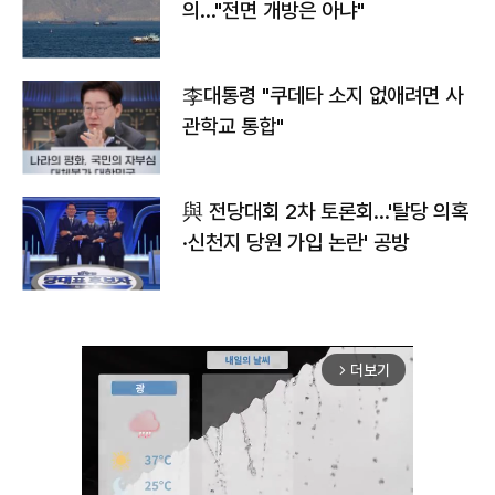
의…"전면 개방은 아냐"
李대통령 "쿠데타 소지 없애려면 사
관학교 통합"
與 전당대회 2차 토론회…'탈당 의혹
·신천지 당원 가입 논란' 공방
더보기
arrow_forward_ios