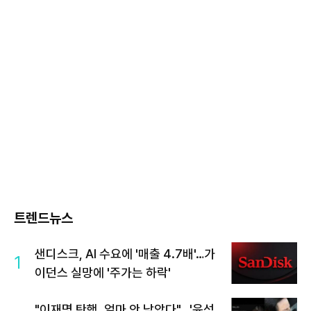
트렌드뉴스
샌디스크, AI 수요에 '매출 4.7배'…가
1
이던스 실망에 '주가는 하락'
"이재명 탄핵, 얼마 안 남았다"...'윤석