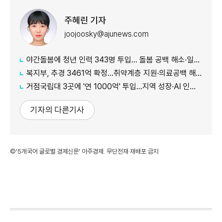
주혜린 기자
joojoosky@ajunews.com
야간돌봄에 청년 인력 343명 투입… 돌봄 공백 해소·일자리 확대 추진
복지부, 추경 3461억 확정…취약계층 지원·의료공백 해소 강화
거점국립대 3곳에 '연 1000억' 투입…지역 성장·AI 인재 거점 육성
기자의 다른기사
©'5개국어 글로벌 경제신문' 아주경제. 무단전재·재배포 금지