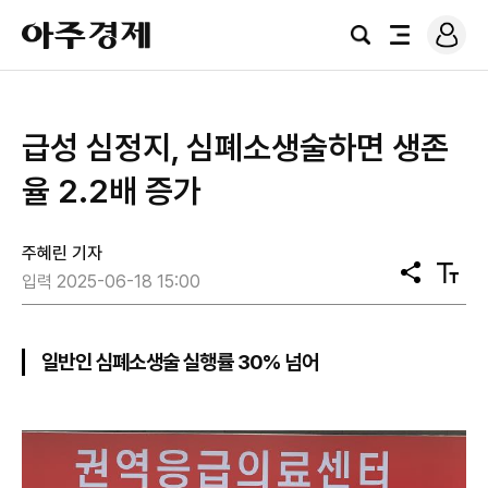
로
아
그
검
전
주
인
색
체
경
메
제
뉴
급성 심정지, 심폐소생술하면 생존
율 2.2배 증가
주혜린 기자
공
텍
입력 2025-06-18 15:00
유
스
트
크
기
일반인 심폐소생술 실행률 30% 넘어