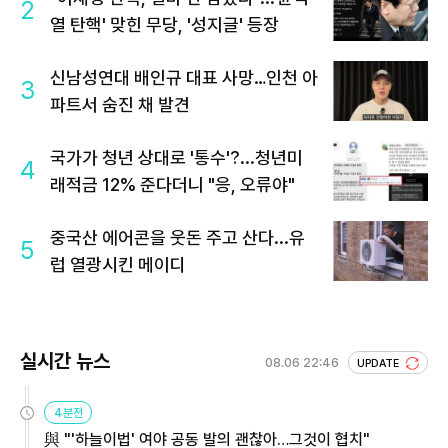
2
열 탄핵' 맞힌 무당, '성지글' 등장
신남성연대 배인규 대표 사망…인천 아
3
파트서 숨진 채 발견
국가가 청년 상대로 '통수'?...청년미
4
래적금 12% 준다더니 "응, 오류야"
중국산 에어콘을 웃돈 주고 산다...유
5
럽 열광시킨 메이디
실시간 뉴스
08.06 22:46
UPDATE
4분전
與 "'하늘이법' 여야 공동 발의 괜찮아…그것이 협치"