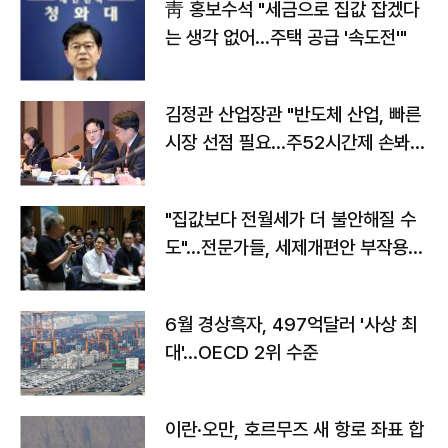
靑 홍보수석 "세금으로 집값 잡겠다
는 생각 없어…주택 공급 '속도전'"
김정관 산업장관 "반도체 산업, 빠른
시장 선점 필요…주52시간제 손봐
야"
"집값보다 전월세가 더 불안해질 수
도"…전문가들, 세제개편안 부작용
우려
6월 경상흑자, 497억달러 '사상 최
대'…OECD 2위 수준
이란·오만, 호르무즈 새 항로 좌표 합