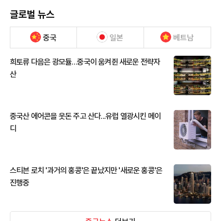
글로벌 뉴스
중국
일본
베트남
희토류 다음은 광모듈…중국이 움켜쥔 새로운 전략자
산
중국산 에어콘을 웃돈 주고 산다...유럽 열광시킨 메이
디
스티븐 로치 '과거의 홍콩'은 끝났지만 '새로운 홍콩'은
진행중