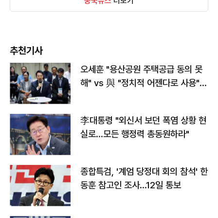
중국뉴스
더보기
추천기사
오세훈 "용산공원 주택공급 동의 못
해" vs 與 "정치적 어젠다로 사용"
맞불
李대통령 "외신서 보던 폭염 상황 현
실로…모든 행정력 총동원하라"
종합특검, '계엄 당정대 회의 참석' 한
동훈 참고인 조사...12일 통보