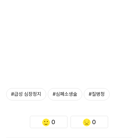
#급성 심장정지
#심폐소생술
#질병청
0
0