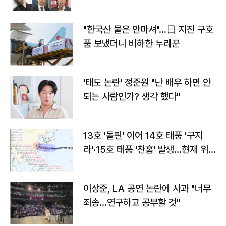
"한국산 물은 안마셔"…日 지진 구호
품 보냈더니 비하한 누리꾼
'태도 논란' 정준원 "난 배우 하면 안
되는 사람인가? 생각 했다"
13호 '돌핀' 이어 14호 태풍 '구지
라'·15호 태풍 '찬홈' 발생…현재 위
치와 이동경로는?
이상준, LA 공연 논란에 사과 "너무
죄송…연구하고 공부할 것"