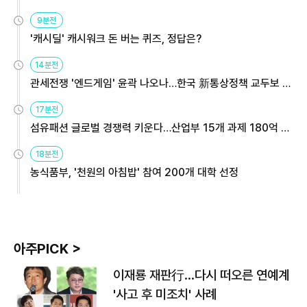
9분전
'캐시딜' 캐시워크 돈 버는 퀴즈, 정답은?
14분전
관세전쟁 '엔드게임' 윤곽 나오나…한국 新통상정책 교두보 활
용해야
17분전
섬유패션 글로벌 경쟁력 키운다…산업부 15개 과제 180억 지
원
18분전
농식품부, '천원의 아침밥' 참여 200개 대학 선정
아주PICK >
이재룡 재판行…다시 떠오른 연예계
'사고 후 미조치' 사례