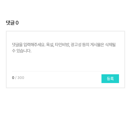
댓글
0
0
/ 300
등록