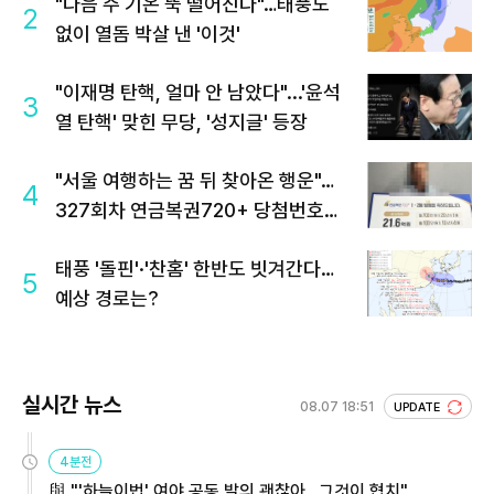
"다음 주 기온 뚝 떨어진다"…태풍도
2
없이 열돔 박살 낸 '이것'
"이재명 탄핵, 얼마 안 남았다"...'윤석
3
열 탄핵' 맞힌 무당, '성지글' 등장
"서울 여행하는 꿈 뒤 찾아온 행운"…
4
327회차 연금복권720+ 당첨번호조
회 주목
태풍 '돌핀'·'찬홈' 한반도 빗겨간다…
5
예상 경로는?
실시간 뉴스
08.07 18:51
UPDATE
4분전
與 "'하늘이법' 여야 공동 발의 괜찮아…그것이 협치"