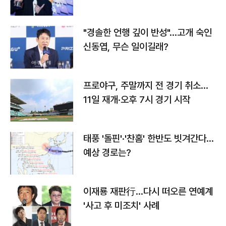
다
"경솔한 언행 깊이 반성"…고개 숙인
신동엽, 무슨 일이길래?
프로야구, 주말까지 전 경기 취소…
11일 재개·오후 7시 경기 시작
태풍 '돌핀'·'찬홈' 한반도 빗겨간다…
예상 경로는?
이재룡 재판行…다시 떠오른 연예계
'사고 후 미조치' 사례