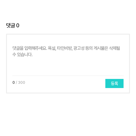
댓글
0
0
/ 300
등록