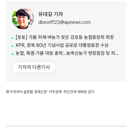
유대길 기자
dbeorlf123@ajunews.com
[포토] 가뭄 피해 벼농가 찾은 강호동 농협중앙회 회장
KPR, 광복 80년 기념사업 공로로 대통령표창 수상
농협, 폭염·가뭄 대응 총력...농축산농가 현장점검 및 피해 예방 강화
기자의 다른기사
©'5개국어 글로벌 경제신문' 아주경제. 무단전재·재배포 금지