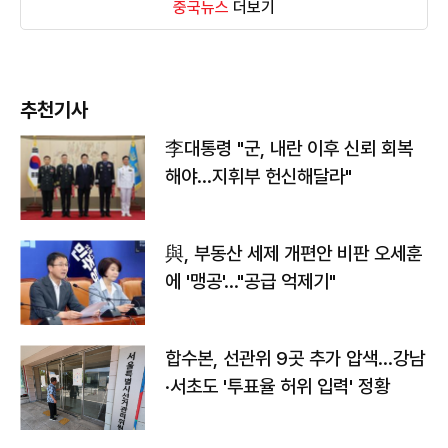
중국뉴스
더보기
추천기사
李대통령 "군, 내란 이후 신뢰 회복
해야…지휘부 헌신해달라"
與, 부동산 세제 개편안 비판 오세훈
에 '맹공'…"공급 억제기"
합수본, 선관위 9곳 추가 압색…강남
·서초도 '투표율 허위 입력' 정황