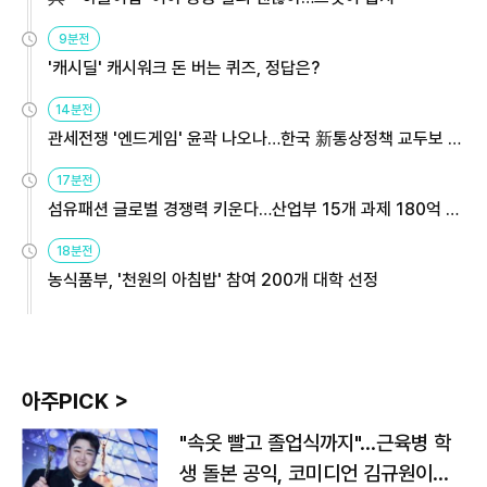
9분전
'캐시딜' 캐시워크 돈 버는 퀴즈, 정답은?
14분전
관세전쟁 '엔드게임' 윤곽 나오나…한국 新통상정책 교두보 활
용해야
17분전
섬유패션 글로벌 경쟁력 키운다…산업부 15개 과제 180억 지
원
18분전
농식품부, '천원의 아침밥' 참여 200개 대학 선정
아주PICK >
"속옷 빨고 졸업식까지"…근육병 학
생 돌본 공익, 코미디언 김규원이었