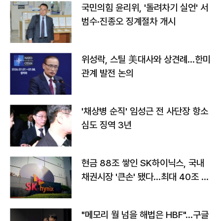
국민의힘 윤리위, '돌려차기 실언' 서
범수·진종오 징계절차 개시
위성락, 스틸 美대사와 상견례…한미
관계 발전 논의
'채상병 순직' 임성근 전 사단장 항소
심도 징역 3년
현금 88조 쌓인 SK하이닉스, 국내
채권시장 '큰손' 됐다…최대 40조 투
자
"메모리 월 넘을 해법은 HBF"…구글