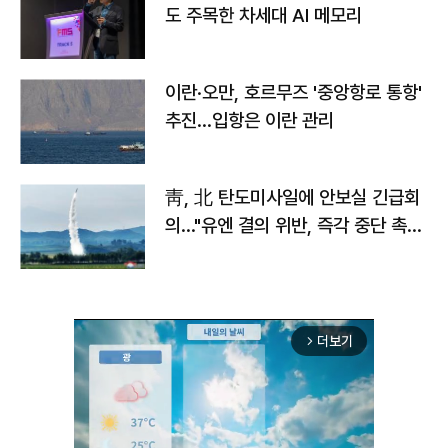
도 주목한 차세대 AI 메모리
이란·오만, 호르무즈 '중앙항로 통항'
추진…입항은 이란 관리
靑, 北 탄도미사일에 안보실 긴급회
의…"유엔 결의 위반, 즉각 중단 촉
구"
더보기
arrow_forward_ios