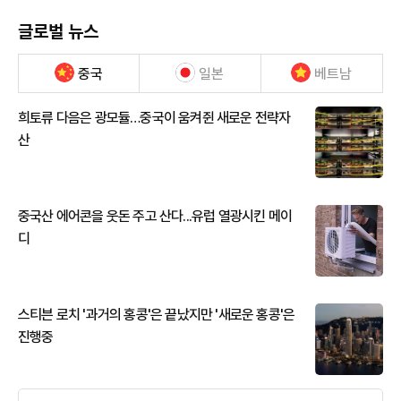
글로벌 뉴스
중국
일본
베트남
희토류 다음은 광모듈…중국이 움켜쥔 새로운 전략자
산
중국산 에어콘을 웃돈 주고 산다...유럽 열광시킨 메이
디
스티븐 로치 '과거의 홍콩'은 끝났지만 '새로운 홍콩'은
진행중