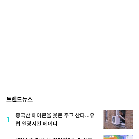
트렌드뉴스
중국산 에어콘을 웃돈 주고 산다...유
1
럽 열광시킨 메이디