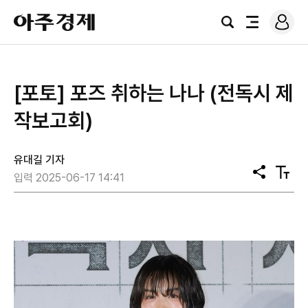
로
아
그
검
전
주
인
색
체
경
메
제
뉴
[포토] 포즈 취하는 나나 (전독시 제
작보고회)
유대길 기자
공
텍
입력 2025-06-17 14:41
유
스
트
크
기