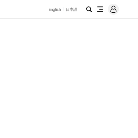
로
English
日本語
그
검
전
인
색
체
메
뉴