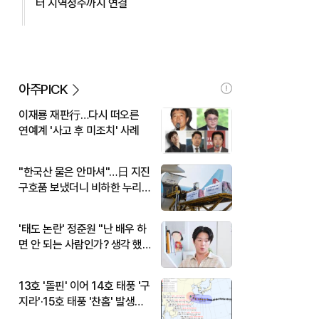
터 지역정주까지 연결
아주PICK
이재룡 재판行…다시 떠오른
연예계 '사고 후 미조치' 사례
"한국산 물은 안마셔"…日 지진
구호품 보냈더니 비하한 누리
꾼
'태도 논란' 정준원 "난 배우 하
면 안 되는 사람인가? 생각 했
다"
13호 '돌핀' 이어 14호 태풍 '구
지라'·15호 태풍 '찬홈' 발생…
현재 위치와 이동경로는?