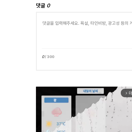
댓글
0
0
/ 300
더
arrow_forward_ios