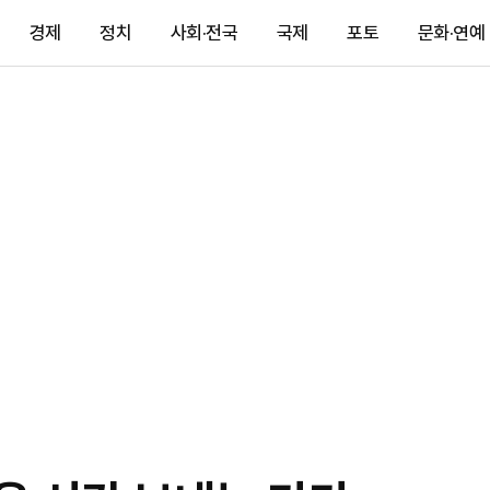
경제
정치
사회·전국
국제
포토
문화·연예