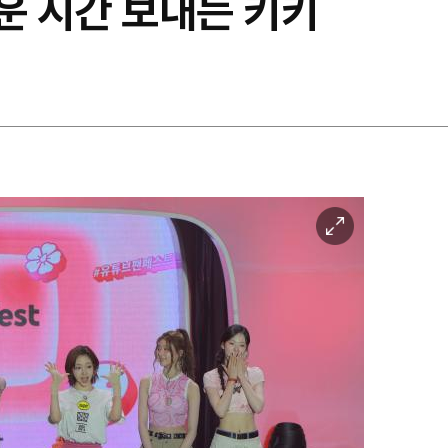
운 시간 보내는 키키
이
미
지
확
대