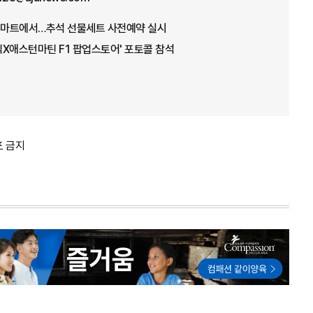
로마트에서…추석 선물세트 사전예약 실시
피딕X애스턴마틴 F1 팝업스토어' 포토콜 참석
포 금지