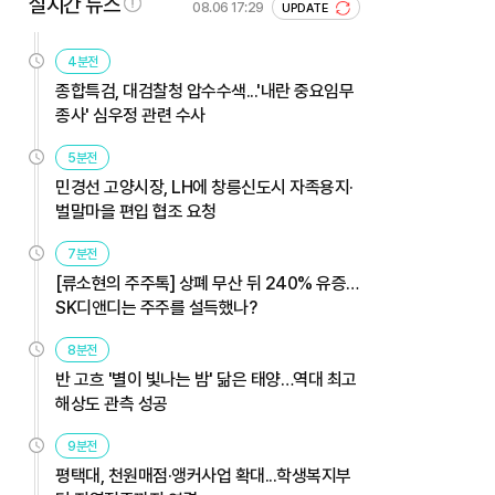
실시간 뉴스
08.06 17:29
UPDATE
4분전
종합특검, 대검찰청 압수수색...'내란 중요임무
종사' 심우정 관련 수사
5분전
민경선 고양시장, LH에 창릉신도시 자족용지·
벌말마을 편입 협조 요청
7분전
[류소현의 주주톡] 상폐 무산 뒤 240% 유증…
SK디앤디는 주주를 설득했나?
8분전
반 고흐 '별이 빛나는 밤' 닮은 태양…역대 최고
해상도 관측 성공
9분전
평택대, 천원매점·앵커사업 확대...학생복지부