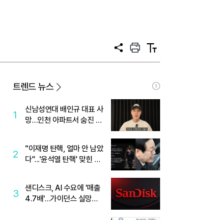
공
프
텍
유
린
스
트
트
크
기
트렌드 뉴스
신남성연대 배인규 대표 사
1
망…인천 아파트서 숨진 채
발견
"이재명 탄핵, 얼마 안 남았
2
다"...'윤석열 탄핵' 맞힌 무
당, '성지글' 등장
샌디스크, AI 수요에 '매출
3
4.7배'…가이던스 실망에
'주가는 하락'