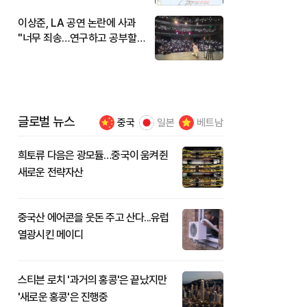
이상준, LA 공연 논란에 사과
"너무 죄송…연구하고 공부할
것"
글로벌 뉴스
중국
일본
베트남
희토류 다음은 광모듈…중국이 움켜쥔
새로운 전략자산
중국산 에어콘을 웃돈 주고 산다...유럽
열광시킨 메이디
스티븐 로치 '과거의 홍콩'은 끝났지만
'새로운 홍콩'은 진행중