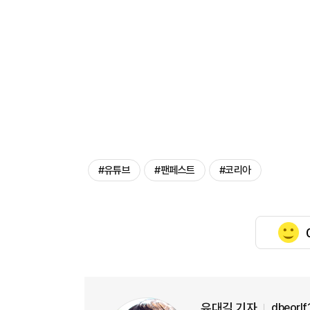
#유튜브
#팬페스트
#코리아
유대길 기자
dbeorl