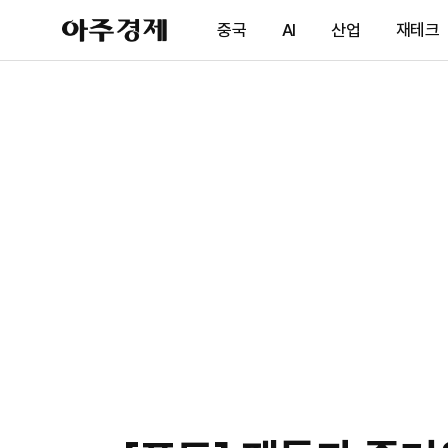
아
중국
AI
산업
재테크
주
경
제