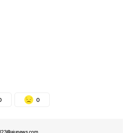
0
0
f123@ajunews.com