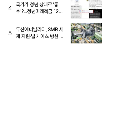
국가가 청년 상대로 '통
4
수'?...청년미래적금 12%
준다더니 "응, 오류야"
두산에너빌리티, SMR 세
5
제 지원·빌 게이츠 방한 기
대에 5%대 강세