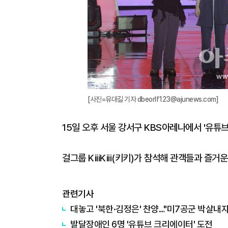
[사진=유대길 기자 dbeorlf123@ajunews.com]
15일 오후 서울 강서구 KBS아레나에서 '유튜브
걸그룹 KiiiKiii(키키)가 참석해 관객들과 즐거운
관련기사
대놓고 '북한·김정은' 찬양…"미7공군 박살내자
발달장애인 6명 '유튜브 크리에이터' 도전