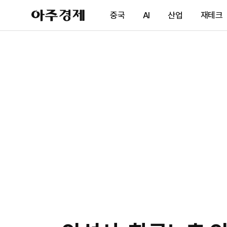
아
중국
AI
산업
재테크
주
경
제