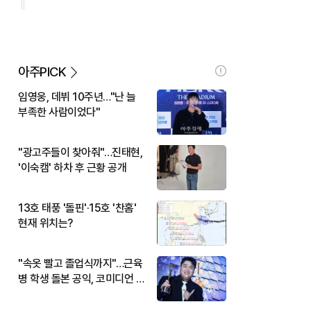
아주PICK
임영웅, 데뷔 10주년…"난 늘
부족한 사람이었다"
"광고주들이 찾아줘"…진태현,
'이숙캠' 하차 후 근황 공개
13호 태풍 '돌핀'·15호 '찬홈'
현재 위치는?
"속옷 빨고 졸업식까지"…근육
병 학생 돌본 공익, 코미디언 김
규원이었다