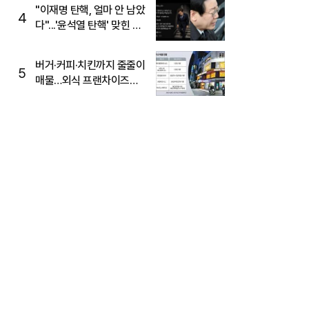
주목
"이재명 탄핵, 얼마 안 남았
4
다"...'윤석열 탄핵' 맞힌 무
당, '성지글' 등장
버거·커피·치킨까지 줄줄이
5
매물…외식 프랜차이즈
M&A '활기'