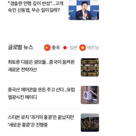
"경솔한 언행 깊이 반성"…고개
숙인 신동엽, 무슨 일이길래?
글로벌 뉴스
중국
일본
베트남
희토류 다음은 광모듈…중국이 움켜쥔
새로운 전략자산
중국산 에어콘을 웃돈 주고 산다...유럽
열광시킨 메이디
스티븐 로치 '과거의 홍콩'은 끝났지만
'새로운 홍콩'은 진행중