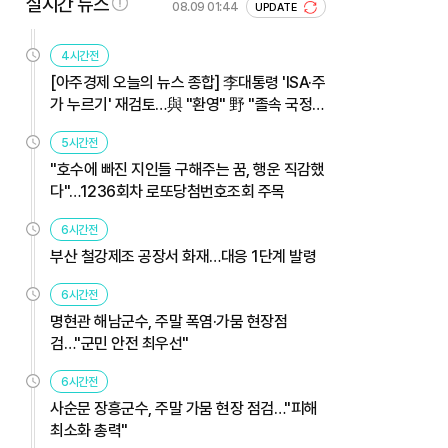
실시간 뉴스
08.09 01:44
UPDATE
4시간전
[아주경제 오늘의 뉴스 종합] 李대통령 'ISA·주
가 누르기' 재검토…與 "환영" 野 "졸속 국정"
外
5시간전
"호수에 빠진 지인들 구해주는 꿈, 행운 직감했
다"…1236회차 로또당첨번호조회 주목
6시간전
부산 철강제조 공장서 화재…대응 1단계 발령
6시간전
명현관 해남군수, 주말 폭염·가뭄 현장점
검…"군민 안전 최우선"
6시간전
사순문 장흥군수, 주말 가뭄 현장 점검…"피해
최소화 총력"