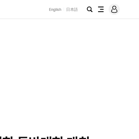
로
English
日本語
그
검
전
인
색
체
메
뉴