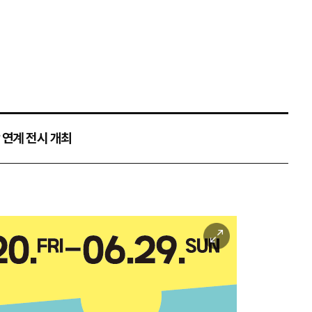
 연계 전시 개최
이
미
지
확