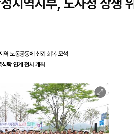
성지역지부, 노사정 상생 
 지역 노동공동체 신뢰 회복 모색
골목식탁 연계 전시 개최
이
미
지
확
대