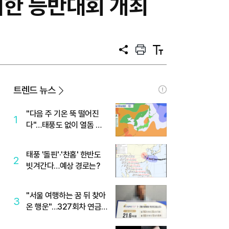
위한 등반대회 개최
공
프
텍
유
린
스
트
트
크
기
트렌드 뉴스
"다음 주 기온 뚝 떨어진
1
다"…태풍도 없이 열돔 박
살 낸 '이것'
태풍 '돌핀'·'찬홈' 한반도
2
빗겨간다…예상 경로는?
"서울 여행하는 꿈 뒤 찾아
3
온 행운"…327회차 연금
복권720+ 당첨번호조회