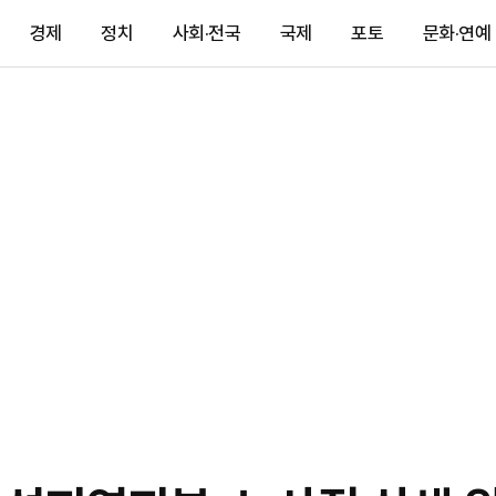
경제
정치
사회·전국
국제
포토
문화·연예