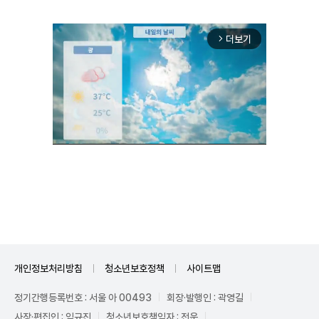
더보기
arrow_forward_ios
Unmute
개인정보처리방침
청소년보호정책
사이트맵
정기간행등록번호 : 서울 아 00493
회장·발행인 : 곽영길
사장·편집인 : 임규진
청소년보호책임자 : 전운