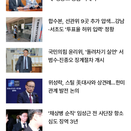
합수본, 선관위 9곳 추가 압색…강남
·서초도 '투표율 허위 입력' 정황
국민의힘 윤리위, '돌려차기 실언' 서
범수·진종오 징계절차 개시
위성락, 스틸 美대사와 상견례…한미
관계 발전 논의
'채상병 순직' 임성근 전 사단장 항소
심도 징역 3년