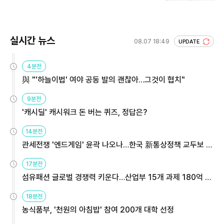
실시간 뉴스
08.07 18:49
UPDATE
4분전
與 "'하늘이법' 여야 공동 발의 괜찮아…그것이 협치"
9분전
'캐시딜' 캐시워크 돈 버는 퀴즈, 정답은?
14분전
관세전쟁 '엔드게임' 윤곽 나오나…한국 新통상정책 교두보 활
용해야
17분전
섬유패션 글로벌 경쟁력 키운다…산업부 15개 과제 180억 지
원
18분전
농식품부, '천원의 아침밥' 참여 200개 대학 선정