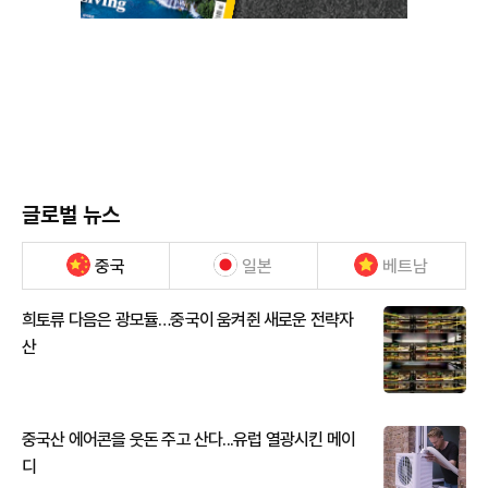
글로벌 뉴스
중국
일본
베트남
희토류 다음은 광모듈…중국이 움켜쥔 새로운 전략자
산
중국산 에어콘을 웃돈 주고 산다...유럽 열광시킨 메이
디