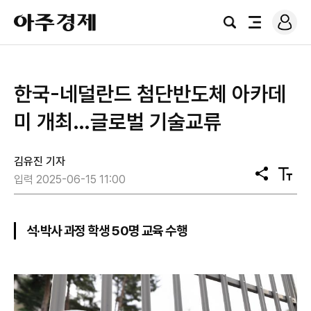
로
아
그
검
전
주
인
색
체
경
메
제
뉴
한국-네덜란드 첨단반도체 아카데
미 개최…글로벌 기술교류
김유진 기자
공
텍
입력 2025-06-15 11:00
유
스
트
크
기
석·박사 과정 학생 50명 교육 수행