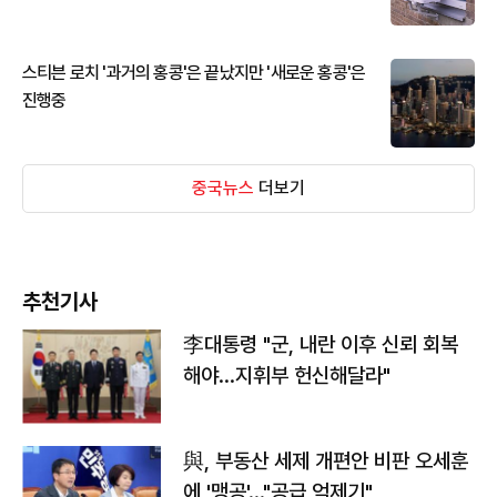
스티븐 로치 '과거의 홍콩'은 끝났지만 '새로운 홍콩'은
진행중
중국뉴스
더보기
추천기사
李대통령 "군, 내란 이후 신뢰 회복
해야…지휘부 헌신해달라"
與, 부동산 세제 개편안 비판 오세훈
에 '맹공'…"공급 억제기"