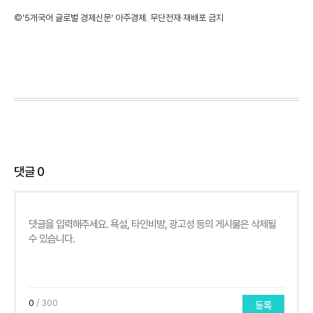
©'5개국어 글로벌 경제신문' 아주경제. 무단전재·재배포 금지
댓글
0
0
/ 300
등록