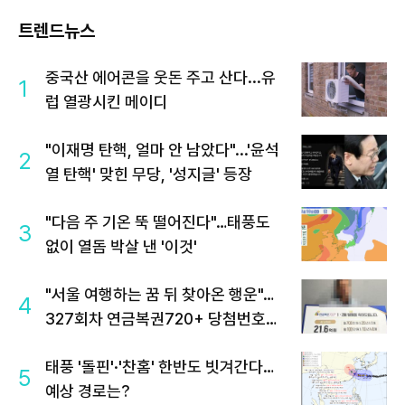
트렌드뉴스
중국산 에어콘을 웃돈 주고 산다...유
1
럽 열광시킨 메이디
"이재명 탄핵, 얼마 안 남았다"...'윤석
2
열 탄핵' 맞힌 무당, '성지글' 등장
"다음 주 기온 뚝 떨어진다"…태풍도
3
없이 열돔 박살 낸 '이것'
"서울 여행하는 꿈 뒤 찾아온 행운"…
4
327회차 연금복권720+ 당첨번호조
회 주목
태풍 '돌핀'·'찬홈' 한반도 빗겨간다…
5
예상 경로는?