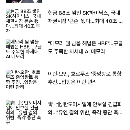
현금 88조 쌓인 SK하이닉스, 국내
채권시장 '큰손' 됐다…최대 40조 투
자
"메모리 월 넘을 해법은 HBF"…구글
도 주목한 차세대 AI 메모리
이란·오만, 호르무즈 '중앙항로 통항'
추진…입항은 이란 관리
靑, 北 탄도미사일에 안보실 긴급회
의…"유엔 결의 위반, 즉각 중단 촉
구"