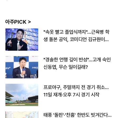
아주PICK >
"속옷 빨고 졸업식까지"…근육병 학
생 돌본 공익, 코미디언 김규원이었
다
"경솔한 언행 깊이 반성"…고개 숙인
신동엽, 무슨 일이길래?
프로야구, 주말까지 전 경기 취소…
11일 재개·오후 7시 경기 시작
태풍 '돌핀'·'찬홈' 한반도 빗겨간다…