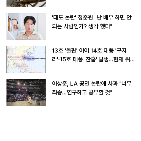
'태도 논란' 정준원 "난 배우 하면 안
되는 사람인가? 생각 했다"
13호 '돌핀' 이어 14호 태풍 '구지
라'·15호 태풍 '찬홈' 발생…현재 위
치와 이동경로는?
이상준, LA 공연 논란에 사과 "너무
죄송…연구하고 공부할 것"