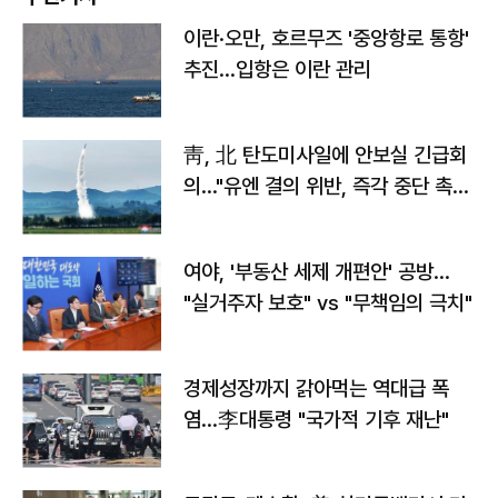
이란·오만, 호르무즈 '중앙항로 통항'
추진…입항은 이란 관리
靑, 北 탄도미사일에 안보실 긴급회
의…"유엔 결의 위반, 즉각 중단 촉
구"
여야, '부동산 세제 개편안' 공방…
"실거주자 보호" vs "무책임의 극치"
경제성장까지 갉아먹는 역대급 폭
염…李대통령 "국가적 기후 재난"