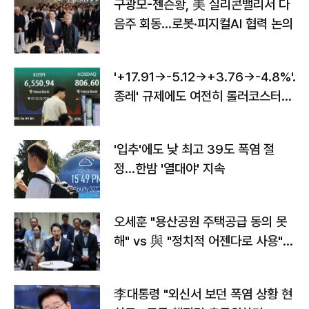
구광모-젠슨황, 美 실리콘밸리서 다
음주 회동…로봇·피지컬AI 협력 논의
'+17.91→-5.12→+3.76→-4.8%'…'
종레' 규제에도 여전히 롤러코스터
타는 코스피
'입추'에도 낮 최고 39도 폭염 절
정…한밤 '열대야' 지속
오세훈 "용산공원 주택공급 동의 못
해" vs 與 "정치적 어젠다로 사용"
맞불
李대통령 "외신서 보던 폭염 상황 현