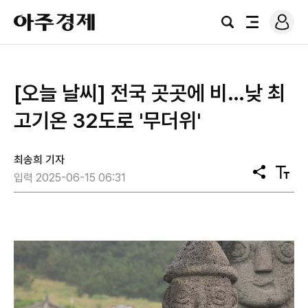
로
아
그
검
전
주
인
색
체
경
메
제
뉴
[오늘 날씨] 전국 곳곳에 비…낮 최
고기온 32도로 '무더위'
최송희 기자
공
텍
입력 2025-06-15 06:31
유
스
트
크
기