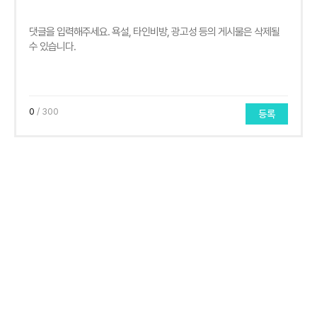
0
/ 300
등록