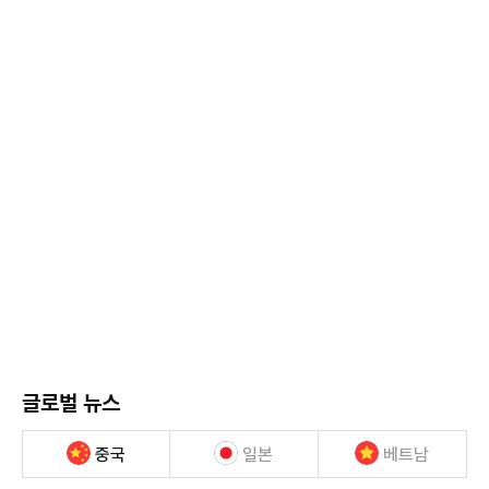
글로벌 뉴스
중국
일본
베트남