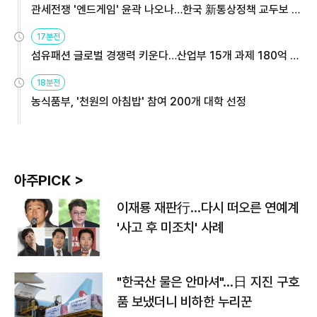
관세전쟁 '엔드게임' 윤곽 나오나…한국 新통상정책 교두보 활
용해야
17분전
섬유패션 글로벌 경쟁력 키운다…산업부 15개 과제 180억 지
원
18분전
농식품부, '천원의 아침밥' 참여 200개 대학 선정
아주PICK >
이재룡 재판行…다시 떠오른 연예계
'사고 후 미조치' 사례
"한국산 물은 안마셔"…日 지진 구호
품 보냈더니 비하한 누리꾼