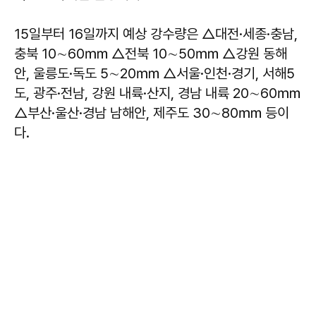
15일부터 16일까지 예상 강수량은 △대전·세종·충남,
충북 10∼60㎜ △전북 10∼50㎜ △강원 동해
안, 울릉도·독도 5∼20㎜ △서울·인천·경기, 서해5
도, 광주·전남, 강원 내륙·산지, 경남 내륙 20∼60㎜
△부산·울산·경남 남해안, 제주도 30∼80㎜ 등이
다.