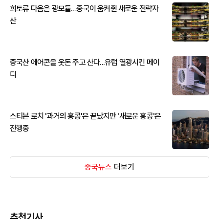
희토류 다음은 광모듈…중국이 움켜쥔 새로운 전략자
산
중국산 에어콘을 웃돈 주고 산다...유럽 열광시킨 메이
디
스티븐 로치 '과거의 홍콩'은 끝났지만 '새로운 홍콩'은
진행중
중국뉴스
더보기
추천기사