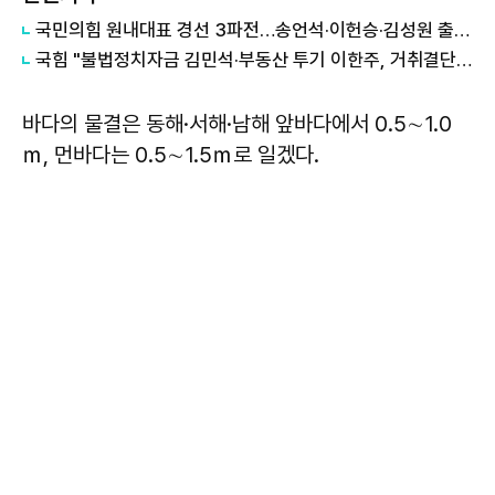
국민의힘 원내대표 경선 3파전…송언석·이헌승·김성원 출사표
국힘 "불법정치자금 김민석·부동산 투기 이한주, 거취결단하라"
바다의 물결은 동해·서해·남해 앞바다에서 0.5∼1.0
ｍ, 먼바다는 0.5∼1.5ｍ로 일겠다.