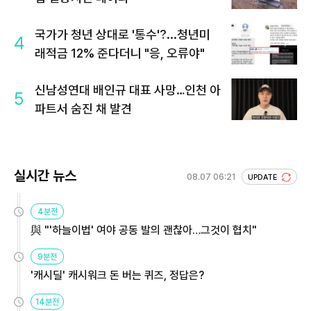
국가가 청년 상대로 '통수'?...청년미
4
래적금 12% 준다더니 "응, 오류야"
신남성연대 배인규 대표 사망…인천 아
5
파트서 숨진 채 발견
실시간 뉴스
08.07 06:21
UPDATE
4분전
與 "'하늘이법' 여야 공동 발의 괜찮아…그것이 협치"
9분전
'캐시딜' 캐시워크 돈 버는 퀴즈, 정답은?
14분전