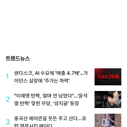
트렌드뉴스
샌디스크, AI 수요에 '매출 4.7배'…가
1
이던스 실망에 '주가는 하락'
"이재명 탄핵, 얼마 안 남았다"...'윤석
2
열 탄핵' 맞힌 무당, '성지글' 등장
중국산 에어콘을 웃돈 주고 산다...유
3
럽 열광시킨 메이디