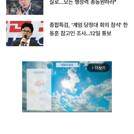
실로…모든 행정력 총동원하라"
종합특검, '계엄 당정대 회의 참석' 한
동훈 참고인 조사...12일 통보
더보기
arrow_forward_ios
Unmute