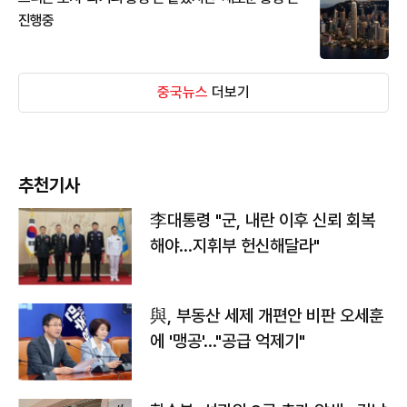
진행중
중국뉴스
더보기
추천기사
李대통령 "군, 내란 이후 신뢰 회복
해야…지휘부 헌신해달라"
與, 부동산 세제 개편안 비판 오세훈
에 '맹공'…"공급 억제기"