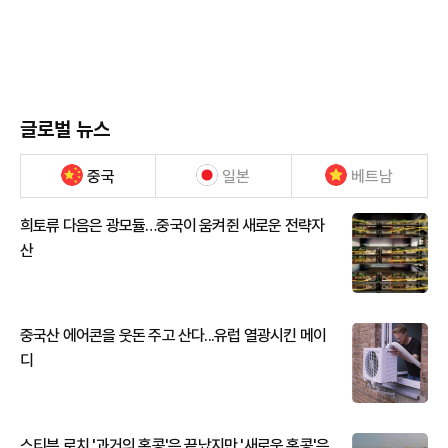
글로벌 뉴스
중국
일본
베트남
희토류 다음은 광모듈…중국이 움켜쥔 새로운 전략자
산
중국산 에어콘을 웃돈 주고 산다...유럽 열광시킨 메이
디
스티븐 로치 '과거의 홍콩'은 끝났지만 '새로운 홍콩'은