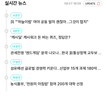
실시간 뉴스
08.07 18:59
UPDATE
4분전
與 "'하늘이법' 여야 공동 발의 괜찮아…그것이 협치"
9분전
'캐시딜' 캐시워크 돈 버는 퀴즈, 정답은?
14분전
관세전쟁 '엔드게임' 윤곽 나오나…한국 新통상정책 교두보 활
용해야
17분전
섬유패션 글로벌 경쟁력 키운다…산업부 15개 과제 180억 지
원
18분전
농식품부, '천원의 아침밥' 참여 200개 대학 선정