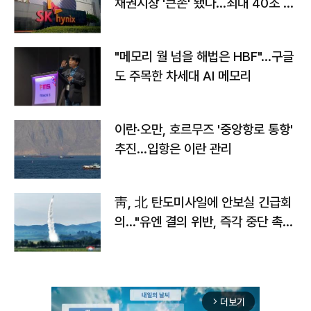
채권시장 '큰손' 됐다…최대 40조 투
자
"메모리 월 넘을 해법은 HBF"…구글
도 주목한 차세대 AI 메모리
이란·오만, 호르무즈 '중앙항로 통항'
추진…입항은 이란 관리
靑, 北 탄도미사일에 안보실 긴급회
의…"유엔 결의 위반, 즉각 중단 촉
구"
더보기
arrow_forward_ios