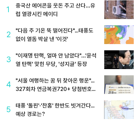
중국산 에어콘을 웃돈 주고 산다...유
1
럽 열광시킨 메이디
"다음 주 기온 뚝 떨어진다"…태풍도
2
없이 열돔 박살 낸 '이것'
"이재명 탄핵, 얼마 안 남았다"...'윤석
3
열 탄핵' 맞힌 무당, '성지글' 등장
"서울 여행하는 꿈 뒤 찾아온 행운"…
4
327회차 연금복권720+ 당첨번호조
회 주목
태풍 '돌핀'·'찬홈' 한반도 빗겨간다…
5
예상 경로는?