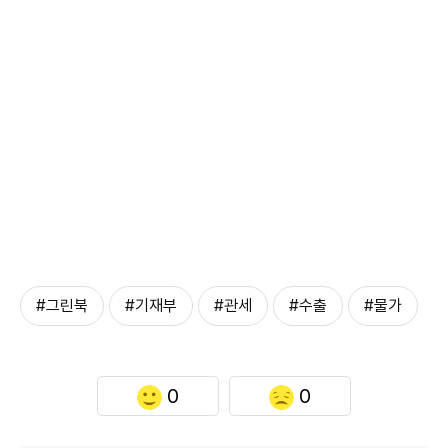
#그린북
#기재부
#관세
#수출
#물가
0
0