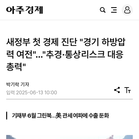
로
아
그
검
전
주
인
색
체
경
메
제
뉴
새정부 첫 경제 진단 "경기 하방압
력 여전"…"추경·통상리스크 대응
총력"
박기락 기자
공
텍
입력 2025-06-13 10:00
유
스
트
크
기
기재부 6월 그린북…美 관세 여파에 수출 둔화