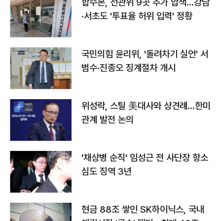
합수본, 선관위 9곳 추가 압색…강남
·서초도 '투표율 허위 입력' 정황
국민의힘 윤리위, '돌려차기 실언' 서
범수·진종오 징계절차 개시
위성락, 스틸 美대사와 상견례…한미
관계 발전 논의
'채상병 순직' 임성근 전 사단장 항소
심도 징역 3년
현금 88조 쌓인 SK하이닉스, 국내