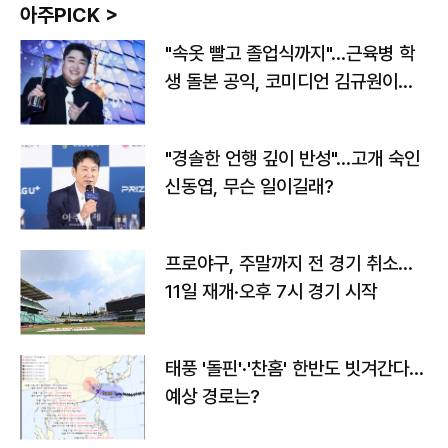
아주PICK >
"속옷 빨고 졸업식까지"…근육병 학
생 돌본 공익, 코미디언 김규원이었
다
"경솔한 언행 깊이 반성"…고개 숙인
신동엽, 무슨 일이길래?
프로야구, 주말까지 전 경기 취소…
11일 재개·오후 7시 경기 시작
태풍 '돌핀'·'찬홈' 한반도 빗겨간다…
예상 경로는?