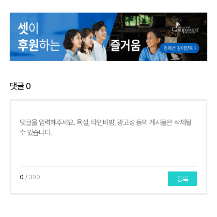
댓글
0
0
/ 300
등록