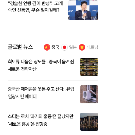
"경솔한 언행 깊이 반성"…고개
숙인 신동엽, 무슨 일이길래?
글로벌 뉴스
중국
일본
베트남
희토류 다음은 광모듈…중국이 움켜쥔
새로운 전략자산
중국산 에어콘을 웃돈 주고 산다...유럽
열광시킨 메이디
스티븐 로치 '과거의 홍콩'은 끝났지만
'새로운 홍콩'은 진행중