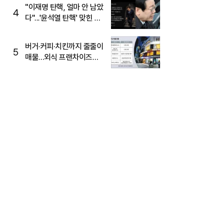
주목
"이재명 탄핵, 얼마 안 남았
4
다"...'윤석열 탄핵' 맞힌 무
당, '성지글' 등장
버거·커피·치킨까지 줄줄이
5
매물…외식 프랜차이즈
M&A '활기'