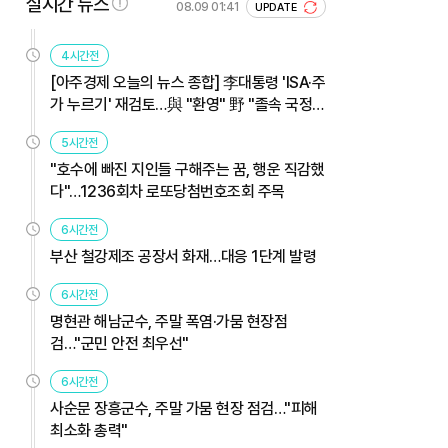
실시간 뉴스
08.09 01:41
UPDATE
4시간전
[아주경제 오늘의 뉴스 종합] 李대통령 'ISA·주
가 누르기' 재검토…與 "환영" 野 "졸속 국정"
外
5시간전
"호수에 빠진 지인들 구해주는 꿈, 행운 직감했
다"…1236회차 로또당첨번호조회 주목
6시간전
부산 철강제조 공장서 화재…대응 1단계 발령
6시간전
명현관 해남군수, 주말 폭염·가뭄 현장점
검…"군민 안전 최우선"
6시간전
사순문 장흥군수, 주말 가뭄 현장 점검…"피해
최소화 총력"