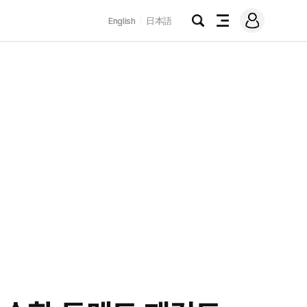
로
English
日本語
그
검
전
인
색
체
메
뉴