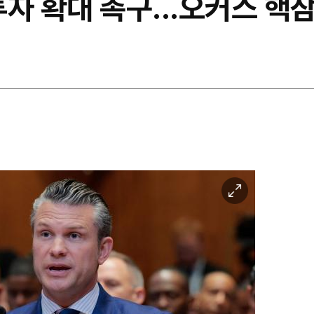
자 확대 촉구...오커스 핵
이
미
지
확
대