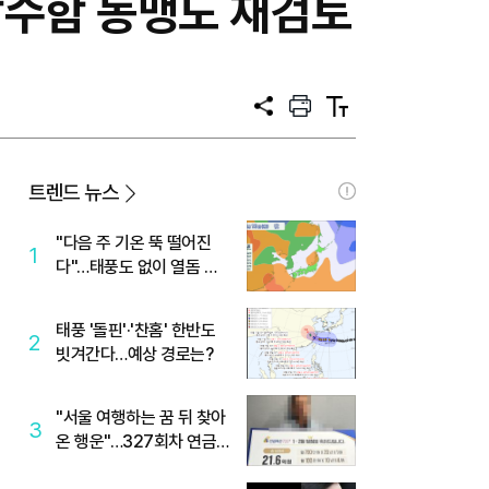
잠수함 동맹도 재검토
공
프
텍
유
린
스
트
트
크
기
트렌드 뉴스
"다음 주 기온 뚝 떨어진
1
다"…태풍도 없이 열돔 박
살 낸 '이것'
태풍 '돌핀'·'찬홈' 한반도
2
빗겨간다…예상 경로는?
"서울 여행하는 꿈 뒤 찾아
3
온 행운"…327회차 연금
복권720+ 당첨번호조회