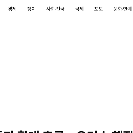
경제
정치
사회·전국
국제
포토
문화·연예