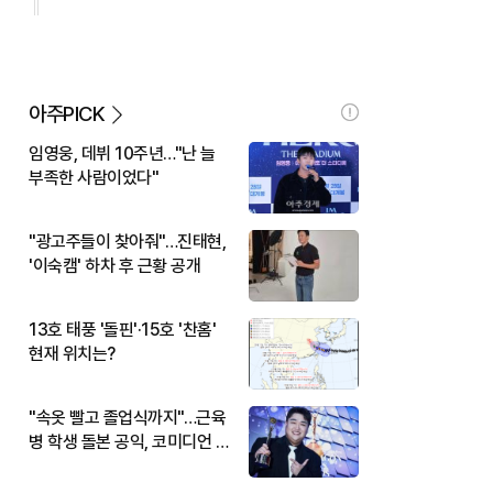
아주PICK
임영웅, 데뷔 10주년…"난 늘
부족한 사람이었다"
"광고주들이 찾아줘"…진태현,
'이숙캠' 하차 후 근황 공개
13호 태풍 '돌핀'·15호 '찬홈'
현재 위치는?
"속옷 빨고 졸업식까지"…근육
병 학생 돌본 공익, 코미디언 김
규원이었다