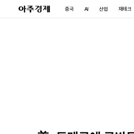
아
중국
AI
산업
재테크
주
경
제