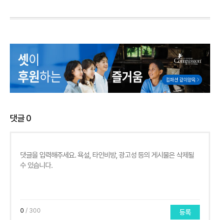
댓글
0
0
/ 300
등록