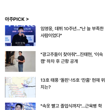
아주PICK >
임영웅, 데뷔 10주년…"난 늘 부족한
사람이었다"
"광고주들이 찾아줘"…진태현, '이숙
캠' 하차 후 근황 공개
13호 태풍 '돌핀'·15호 '찬홈' 현재 위
치는?
"속옷 빨고 졸업식까지"…근육병 학