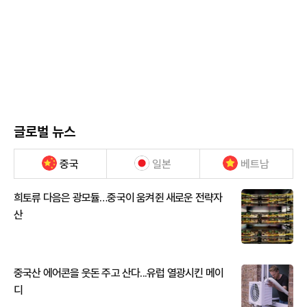
글로벌 뉴스
중국
일본
베트남
희토류 다음은 광모듈…중국이 움켜쥔 새로운 전략자
산
중국산 에어콘을 웃돈 주고 산다...유럽 열광시킨 메이
디