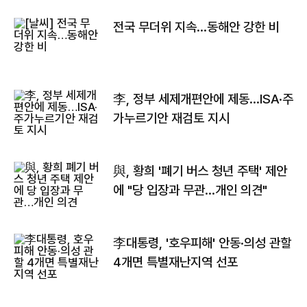
전국 무더위 지속…동해안 강한 비
李, 정부 세제개편안에 제동…ISA·주
가누르기안 재검토 지시
與, 황희 '폐기 버스 청년 주택' 제안
에 "당 입장과 무관…개인 의견"
李대통령, '호우피해' 안동·의성 관할
4개면 특별재난지역 선포