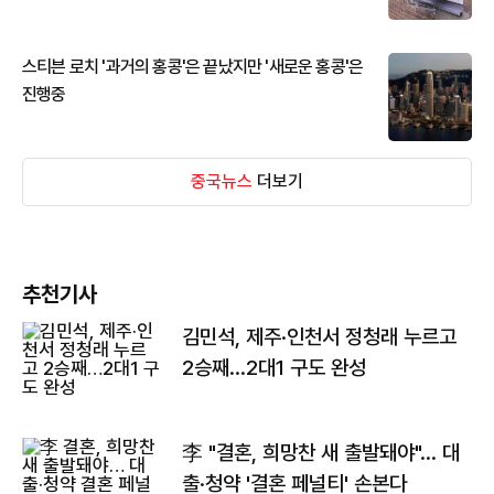
스티븐 로치 '과거의 홍콩'은 끝났지만 '새로운 홍콩'은
진행중
중국뉴스
더보기
추천기사
김민석, 제주·인천서 정청래 누르고
2승째…2대1 구도 완성
李 "결혼, 희망찬 새 출발돼야"… 대
출·청약 '결혼 페널티' 손본다