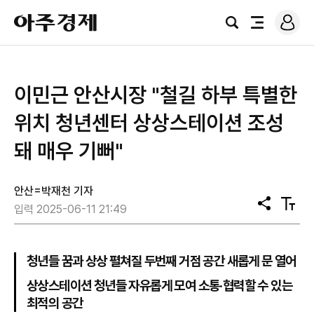
로
아
그
검
전
주
인
색
체
경
메
제
뉴
이민근 안산시장 "철길 하부 특별한
위치 청년센터 상상스테이션 조성
돼 매우 기뻐"
안산=박재천 기자
공
텍
입력 2025-06-11 21:49
유
스
트
크
기
청년들 꿈과 상상 펼쳐질 두번째 거점 공간 새롭게 문 열어
상상스테이션 청년들 자유롭게 모여 소통·협력할 수 있는
최적의 공간