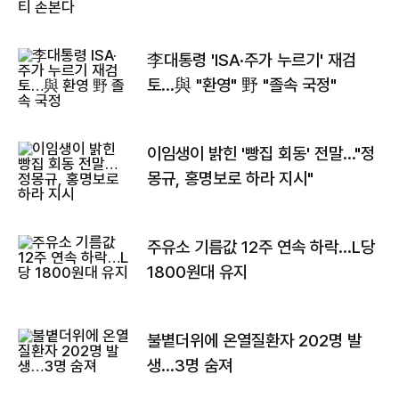
李대통령 'ISA·주가 누르기' 재검
토…與 "환영" 野 "졸속 국정"
이임생이 밝힌 '빵집 회동' 전말…"정
몽규, 홍명보로 하라 지시"
주유소 기름값 12주 연속 하락…L당
1800원대 유지
불볕더위에 온열질환자 202명 발
생…3명 숨져