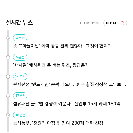
실시간 뉴스
08.09 12:38
UPDATE
4분전
與 "'하늘이법' 여야 공동 발의 괜찮아…그것이 협치"
9분전
'캐시딜' 캐시워크 돈 버는 퀴즈, 정답은?
14분전
관세전쟁 '엔드게임' 윤곽 나오나…한국 新통상정책 교두보 활
용해야
17분전
섬유패션 글로벌 경쟁력 키운다…산업부 15개 과제 180억 지
원
18분전
농식품부, '천원의 아침밥' 참여 200개 대학 선정