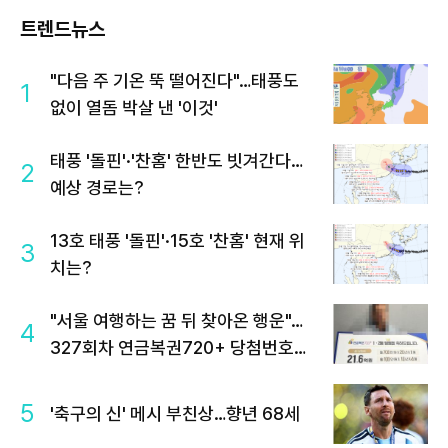
트렌드뉴스
"다음 주 기온 뚝 떨어진다"…태풍도
1
없이 열돔 박살 낸 '이것'
태풍 '돌핀'·'찬홈' 한반도 빗겨간다…
2
예상 경로는?
13호 태풍 '돌핀'·15호 '찬홈' 현재 위
3
치는?
"서울 여행하는 꿈 뒤 찾아온 행운"…
4
327회차 연금복권720+ 당첨번호조
회 주목
5
'축구의 신' 메시 부친상…향년 68세