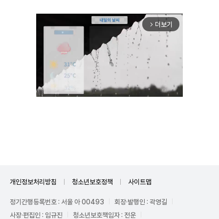
더보기
arrow_forward_ios
Unmute
개인정보처리방침
청소년보호정책
사이트맵
정기간행등록번호 : 서울 아 00493
회장·발행인 : 곽영길
사장·편집인 : 임규진
청소년보호책임자 : 전운