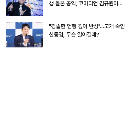
생 돌본 공익, 코미디언 김규원이었
다
"경솔한 언행 깊이 반성"…고개 숙인
신동엽, 무슨 일이길래?