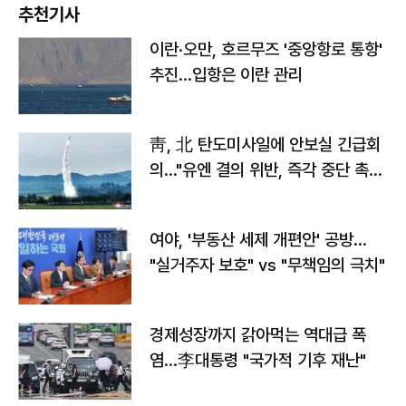
추천기사
이란·오만, 호르무즈 '중앙항로 통항'
추진…입항은 이란 관리
靑, 北 탄도미사일에 안보실 긴급회
의…"유엔 결의 위반, 즉각 중단 촉
구"
여야, '부동산 세제 개편안' 공방…
"실거주자 보호" vs "무책임의 극치"
경제성장까지 갉아먹는 역대급 폭
염…李대통령 "국가적 기후 재난"