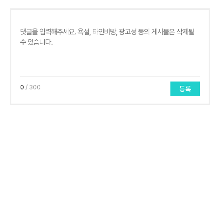
0
/ 300
등록