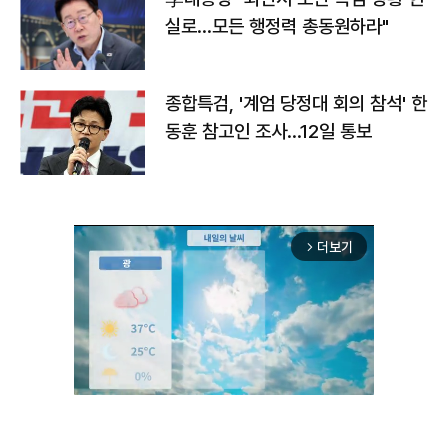
실로…모든 행정력 총동원하라"
종합특검, '계엄 당정대 회의 참석' 한
동훈 참고인 조사...12일 통보
더보기
arrow_forward_ios