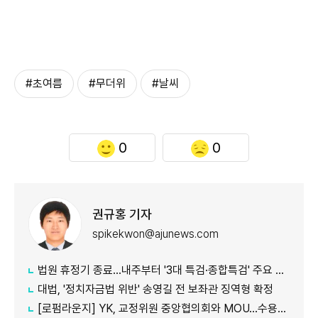
#초여름
#무더위
#날씨
0
0
권규홍 기자
spikekwon@ajunews.com
법원 휴정기 종료...내주부터 '3대 특검·종합특검' 주요 재판 속도
대법, '정치자금법 위반' 송영길 전 보좌관 징역형 확정
[로펌라운지] YK, 교정위원 중앙협의회와 MOU…수용자 교화·법률지원 협력