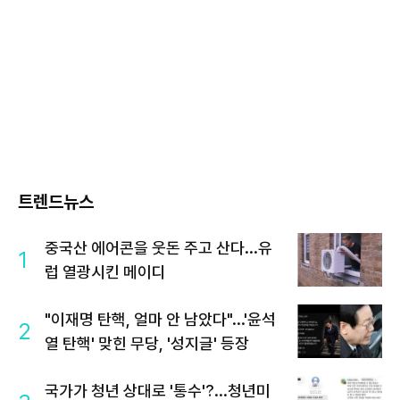
트렌드뉴스
중국산 에어콘을 웃돈 주고 산다...유
1
럽 열광시킨 메이디
"이재명 탄핵, 얼마 안 남았다"...'윤석
2
열 탄핵' 맞힌 무당, '성지글' 등장
국가가 청년 상대로 '통수'?...청년미