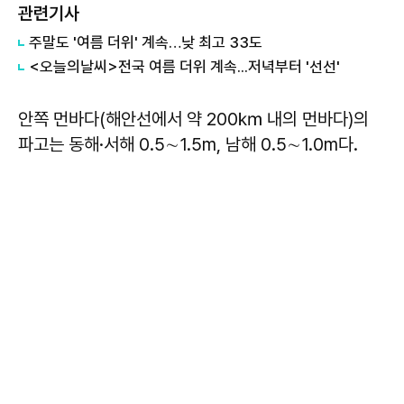
관련기사
주말도 '여름 더위' 계속…낮 최고 33도
<오늘의날씨>전국 여름 더위 계속...저녁부터 '선선'
안쪽 먼바다(해안선에서 약 200㎞ 내의 먼바다)의
파고는 동해·서해 0.5∼1.5m, 남해 0.5∼1.0m다.