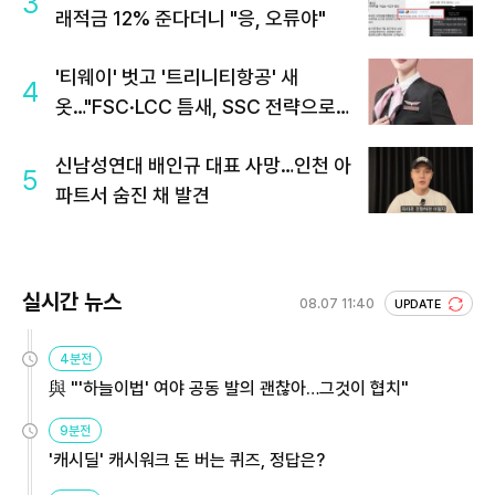
3
래적금 12% 준다더니 "응, 오류야"
'티웨이' 벗고 '트리니티항공' 새
4
옷…"FSC·LCC 틈새, SSC 전략으로
공략"
신남성연대 배인규 대표 사망…인천 아
5
파트서 숨진 채 발견
실시간 뉴스
08.07 11:40
UPDATE
4분전
與 "'하늘이법' 여야 공동 발의 괜찮아…그것이 협치"
9분전
'캐시딜' 캐시워크 돈 버는 퀴즈, 정답은?