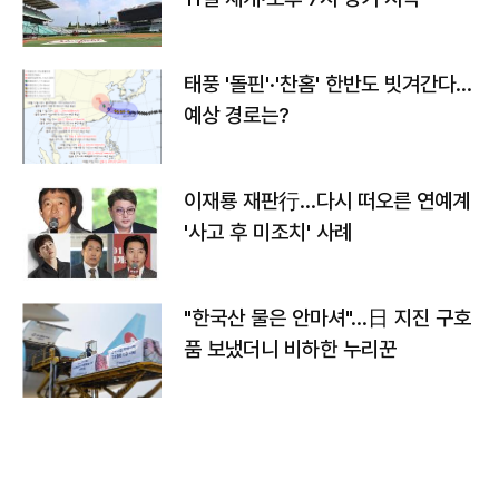
태풍 '돌핀'·'찬홈' 한반도 빗겨간다…
예상 경로는?
이재룡 재판行…다시 떠오른 연예계
'사고 후 미조치' 사례
"한국산 물은 안마셔"…日 지진 구호
품 보냈더니 비하한 누리꾼