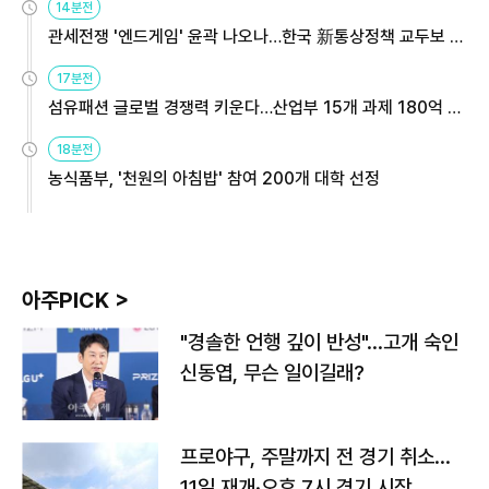
14분전
관세전쟁 '엔드게임' 윤곽 나오나…한국 新통상정책 교두보 활
용해야
17분전
섬유패션 글로벌 경쟁력 키운다…산업부 15개 과제 180억 지
원
18분전
농식품부, '천원의 아침밥' 참여 200개 대학 선정
아주PICK >
"경솔한 언행 깊이 반성"…고개 숙인
신동엽, 무슨 일이길래?
프로야구, 주말까지 전 경기 취소…
11일 재개·오후 7시 경기 시작