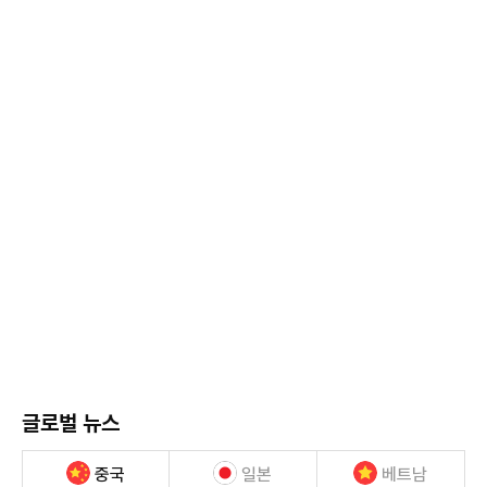
글로벌 뉴스
중국
일본
베트남