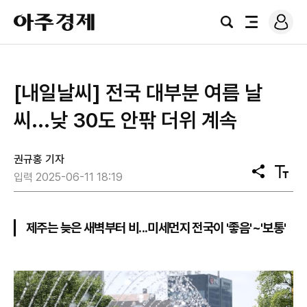
로
아
그
검
전
주
인
색
체
경
메
제
뉴
[내일날씨] 전국 대부분 여름 날
씨...낮 30도 안팎 더위 계속
권규홍 기자
공
텍
입력 2025-06-11 18:19
유
스
트
크
기
제주는 늦은 새벽부터 비...미세먼지 전국이 '좋음'~'보통'