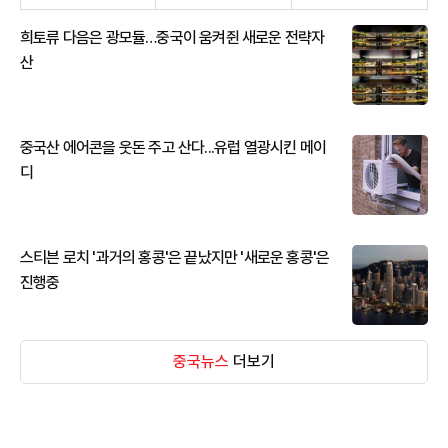
희토류 다음은 광모듈…중국이 움켜쥔 새로운 전략자
산
중국산 에어콘을 웃돈 주고 산다...유럽 열광시킨 메이
디
스티븐 로치 '과거의 홍콩'은 끝났지만 '새로운 홍콩'은
진행중
중국뉴스
더보기