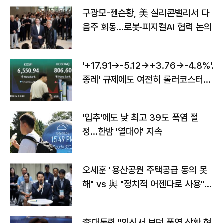
구광모-젠슨황, 美 실리콘밸리서 다
음주 회동…로봇·피지컬AI 협력 논의
'+17.91→-5.12→+3.76→-4.8%'…'
종레' 규제에도 여전히 롤러코스터
타는 코스피
'입추'에도 낮 최고 39도 폭염 절
정…한밤 '열대야' 지속
오세훈 "용산공원 주택공급 동의 못
해" vs 與 "정치적 어젠다로 사용"
맞불
李대통령 "외신서 보던 폭염 상황 현