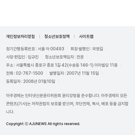
Unmute
개인정보처리방침
청소년보호정책
사이트맵
정기간행등록번호 : 서울 아 00493
회장·발행인 : 곽영길
사장·편집인 : 임규진
청소년보호책임자 : 전운
주소 : 서울특별시 종로구 종로 1길 42(수송동 146-1) 이마빌딩 11층
전화 : 02-767-1500
발행일자 : 2007년 11월 15일
등록일자 : 2008년 01월10일
아주경제는 인터넷신문윤리위원회 윤리강령을 준수합니다. 아주경제의 모든
콘텐츠(기사)는 저작권법의 보호를 받으며, 무단전재, 복사, 배포 등을 금지합
니다.
Copyright ⓒ AJUNEWS All rights reserved.